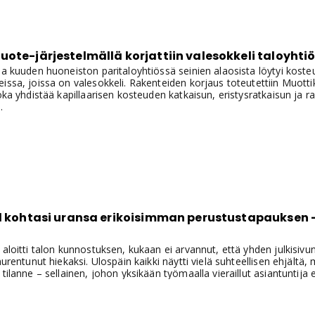
ote-järjestelmällä korjattiin valesokkeli taloyhti
la kuuden huoneiston paritaloyhtiössä seinien alaosista löytyi kost
issa, joissa on valesokkeli. Rakenteiden korjaus toteutettiin Muot
joka yhdistää kapillaarisen kosteuden katkaisun, eristysratkaisun ja 
.
el kohtasi uransa erikoisimman perustustapauksen 
 aloitti talon kunnostuksen, kukaan ei arvannut, että yhden julkisiv
murentunut hiekaksi. Ulospäin kaikki näytti vielä suhteellisen ehjältä,
 tilanne – sellainen, johon yksikään työmaalla vieraillut asiantuntija