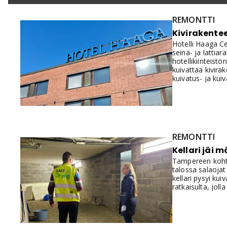
REMONTTI
Kivirakentee
Hotelli Haaga Ce
seinä- ja lattia
hotellikiinteist
kuivattaa kivira
kuivatus- ja kui
mittausdatalla.H
pois käytöstä ma
REMONTTI
Kellari jäi 
Tampereen kohte
talossa salaojat 
kellari pysyi kui
ratkaisulta, jolla