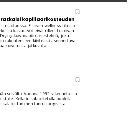
 ratkaisi kapillaarikosteuden
sin sattuessa. F-siiven wellness-tilassa
ku- ja kaivuutyöt eivät olleet toimivan
eDrying-kuivanapitojärjestelmä, joka
ng on rakenteeseen kiinteästi asennettava
raa kuivumista jatkuvalla
 jatkamaan toimintaansa. Wellness-tila oli
ja pitämään rakenteen kuivana.
tään selvältä. Vuonna 1992 rakennetussa
stalle. Kellarin salaojitetulla puolella
en salaojittaminen tuntui loogiselta