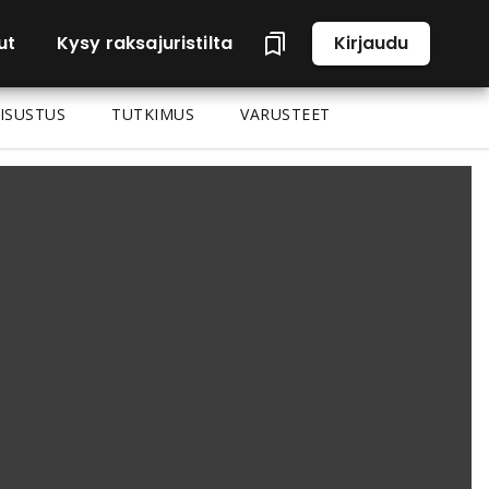
ut
Kysy raksajuristilta
Kirjaudu
ISUSTUS
TUTKIMUS
VARUSTEET