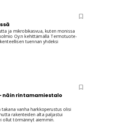
össä
eutta ja mikrobikasvua, kuten monissa
tikolmio Oy:n kehittämällä Termotuote-
rakenteellisen tuennan yhdeksi
– näin rintamamiestalo
un takana vanha harkkoperustus olisi
 mutta rakenteiden alta paljastui
 ei ollut törmännyt aiemmin.