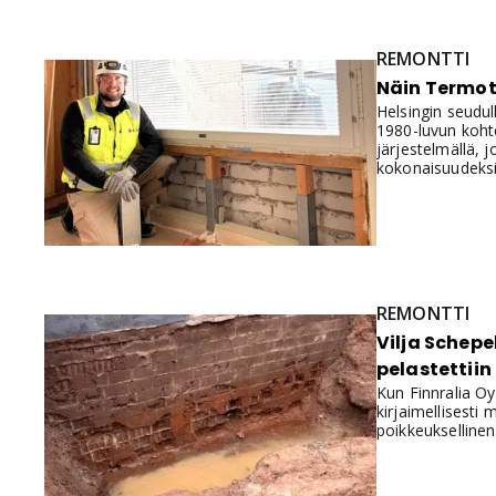
REMONTTI
Näin Termotu
Helsingin seudul
1980-luvun kohte
järjestelmällä, 
kokonaisuudeksi
REMONTTI
Vilja Schep
pelastettiin
Kun Finnralia Oy
kirjaimellisesti 
poikkeuksellinen