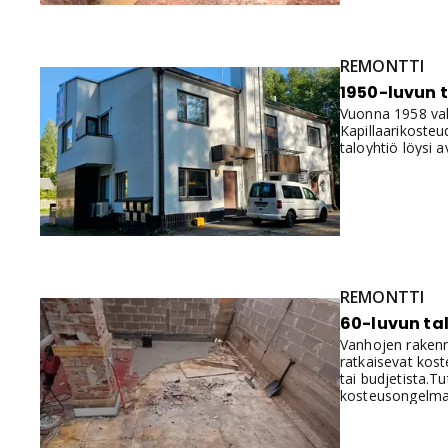
REMONTTI
1950-luvun 
Vuonna 1958 valm
Kapillaarikosteud
taloyhtiö löysi a
REMONTTI
60-luvun tal
Vanhojen rakennu
ratkaisevat kos
tai budjetista.T
kosteusongelma