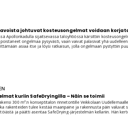
avoista johtuvat kosteusongelmat voidaan korjata
sä Apollonkadulla sijaitsevassa taloyhtiössä kärsittiin kosteusonge
t poistaneet ongelmaa pysyvästi, vaan vaivat palasivat yhä uudelle
ittämään asiaa itse ja löysi ratkaisun, jolla ongelmaan pystyttiin p
EN
mat kuriin SafeDryingilla – Näin se toimii
kensi 300 m²:n konseptitalon rinnetontille Veikkolaan Uudellemaalle
ka rakenteiden tulee kestää maanpaine ja rakennusta päin valuvat s
töiästä ja päätti asentaa SafeDrying-järjestelmän kellariin. Hän kert