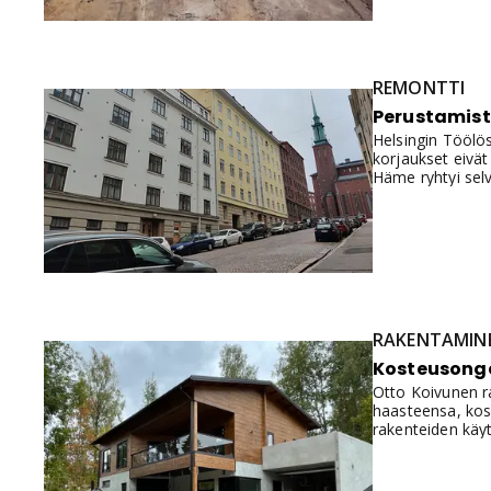
REMONTTI
Perustamist
Helsingin Töölös
korjaukset eivä
Häme ryhtyi selv
RAKENTAMIN
Kosteusongel
Otto Koivunen ra
haasteensa, kos
rakenteiden käyt