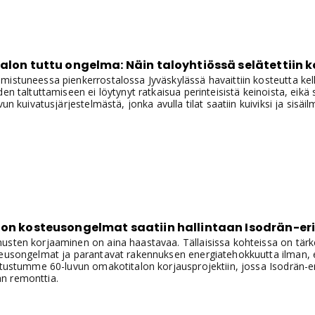
talon tuttu ongelma: Näin taloyhtiössä selätettiin
istuneessa pienkerrostalossa Jyväskylässä havaittiin kosteutta kella
en taltuttamiseen ei löytynyt ratkaisua perinteisistä keinoista, eikä s
vun kuivatusjärjestelmästä, jonka avulla tilat saatiin kuiviksi ja sisä
on kosteusongelmat saatiin hallintaan Isodrän-eri
sten korjaaminen on aina haastavaa. Tällaisissa kohteissa on tärkeä
teusongelmat ja parantavat rakennuksen energiatehokkuutta ilman, e
utustumme 60-luvun omakotitalon korjausprojektiin, jossa Isodrän-eris
n remonttia.