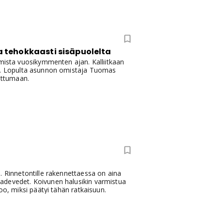
 tehokkaasti sisäpuolelta
lmista vuosikymmenten ajan. Kalliitkaan
en. Lopulta asunnon omistaja Tuomas
uuttumaan.
. Rinnetontille rakennettaessa on aina
adevedet. Koivunen halusikin varmistua
oo, miksi päätyi tähän ratkaisuun.