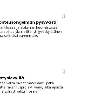
 kosteusongelman pysyvästi
ritiloissa ja alakerran huoneistossa.
alaojitus yksin riittänyt. Jyväskyläläinen
ilma selkeästi paremmaksi.
styslevyillä
ä valita oikeat materiaalit, jotka
ttä rakennusprojekti venyy aikarajoista
tyslevyt valittiin osaksi