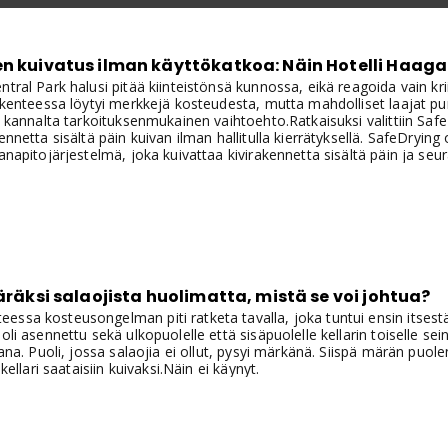
n kuivatus ilman käyttökatkoa: Näin Hotelli Haaga
ntral Park halusi pitää kiinteistönsä kunnossa, eikä reagoida vain krii
rakenteessa löytyi merkkejä kosteudesta, mutta mahdolliset laajat pur
ön kannalta tarkoituksenmukainen vaihtoehto.Ratkaisuksi valittiin Saf
kennetta sisältä päin kuivan ilman hallitulla kierrätyksellä. SafeDryi
vanapitojärjestelmä, joka kuivattaa kivirakennetta sisältä päin ja seu
aaga Central Parkiin Järjestelmä asennettiin niin, että hotelli pystyi
anantaista torstaihin, minkä jälkeen järjestelmä jäi kuivattamaan 
märäksi salaojista huolimatta, mistä se voi johtua?
essa kosteusongelman piti ratketa tavalla, joka tuntui ensin itses
oli asennettu sekä ulkopuolelle että sisäpuolelle kellarin toiselle seinu
vana. Puoli, jossa salaojia ei ollut, pysyi märkänä. Siispä märän puol
 kellari saataisiin kuivaksi.Näin ei käynyt.