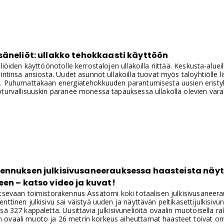
säneliöt: ullakko tehokkaasti käyttöön
liöiden käyttöönotolle kerrostalojen ullakoilla riittää. Keskusta-alueill
aintinsa ansiosta. Uudet asunnot ullakoilla tuovat myös taloyhtiölle
a. Puhumattakaan energiatehokkuuden parantumisesta uusien erist
oturvallisuuskin paranee monessa tapauksessa ullakolla olevien var
ennuksen julkisivusaneerauksessa haasteista näyt
en – katso video ja kuvat!
tsevaan toimistorakennus Ässätorni koki totaalisen julkisivusaneer
nttinen julkisivu sai väistyä uuden ja näyttävän peltikasettijulkisivu
sä 327 kappaletta. Uusittavia julkisivuneliöitä ovaalin muotoisella r
ovaali muoto ja 26 metrin korkeus aiheuttamat haasteet toivat oman