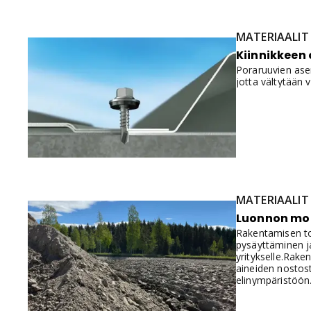
MATERIAALIT
Kiinnikkeen
Poraruuvien asen
jotta vältytään 
MATERIAALIT
Luonnon mo
Rakentamisen to
pysäyttäminen ja
yritykselle.Rak
aineiden nostost
elinympäristöön