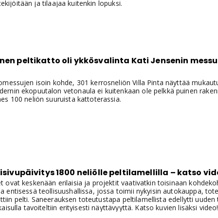
tekijöitään ja tilaajaa kuitenkin lopuksi.
nen peltikatto oli ykkösvalinta Kati Jensenin mess
omessujen isoin kohde, 301 kerrosneliön Villa Pinta näyttää muka
rnin ekopuutalon vetonaula ei kuitenkaan ole pelkkä puinen raken
s 100 neliön suuruista kattoterassia.
kisivupäivitys 1800 neliölle peltilamellilla – katso 
ovat keskenään erilaisia ja projektit vaativatkin toisinaan kohdekoht
entisessä teollisuushallissa, jossa toimii nykyisin autokauppa, tote
littiin pelti. Saneerauksen toteutustapa peltilamellista edellytti uud
isulla tavoiteltiin erityisesti näyttävyyttä. Katso kuvien lisäksi video