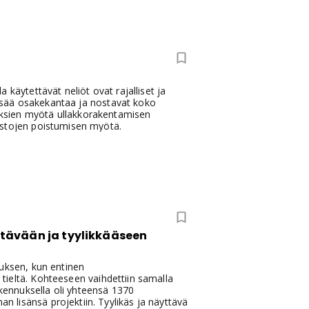
a käytettävät neliöt ovat rajalliset ja
 lisää osakekantaa ja nostavat koko
yksien myötä ullakkorakentamisen
astojen poistumisen myötä.
tävään ja tyylikkääseen
auksen, kun entinen
n tieltä. Kohteeseen vaihdettiin samalla
akennuksella oli yhteensä 1370
 lisänsä projektiin. Tyylikäs ja näyttävä