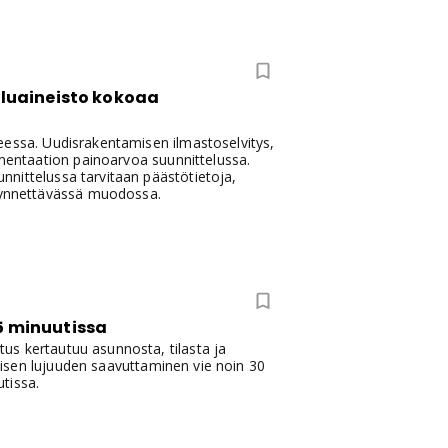
teluaineisto kokoaa
eessa. Uudisrakentamisen ilmastoselvitys,
umentaation painoarvoa suunnittelussa.
nittelussa tarvitaan päästötietoja,
ödynnettävässä muodossa.
5 minuutissa
us kertautuu asunnosta, tilasta ja
llisen lujuuden saavuttaminen vie noin 30
tissa.