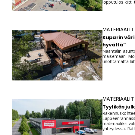
lopputulos kiitti 
MATERIAALIT
Kuparin väri
hyvältä”
Naantalin asunt
maisemaan. Mode
unohtamatta lähe
MATERIAALIT
Tyylikäs jul
Rakennuskohteet 
Lappeenrannassa 
materiaaliksi va
yhteydessä. Ratka