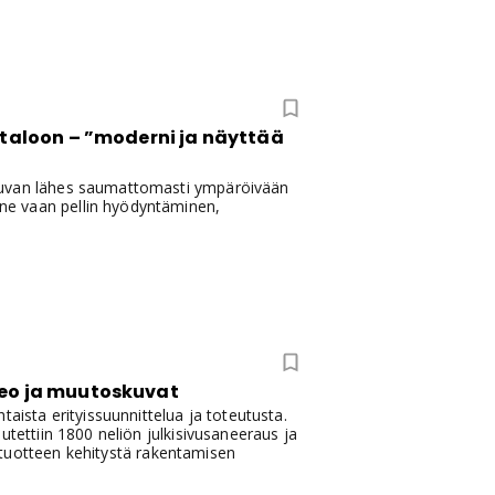
utaloon – ”moderni ja näyttää
utuvan lähes saumattomasti ympäröivään
ne vaan pellin hyödyntäminen,
video ja muutoskuvat
aista erityissuunnittelua ja toteutusta.
utettiin 1800 neliön julkisivusaneeraus ja
en tuotteen kehitystä rakentamisen
!