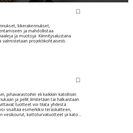
ennukset, liikerakennukset,
akentamiseen ja mahdollistaa
iaaleja ja muotoja. Kiinnitysalustana
 valmistetaan projektikohtaisesti.
n, pihavarastoihin eli kaikkiin katollisiin
kaan ja pellit limitetään tai halkaistaan
ttavat tuotteet voi tilata yhdestä
oi sisältää esimerkiksi teräskatteen,
ään vesikourut, kattoturvatuotteet ja katon
an suoraan työmaalle nostolaitteella
enrannasta, Järvenpäästä, Tampereelta,