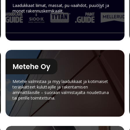
esimerkiksi seinissä ja katoissa. FF-EPS-tuotteita
Laadukkaat liimat, massat, pu-vaahdot, puuöljyt ja
käytetään lattioissa, seinissä ja julkisivuissa, ja
monet rakennuskemikaalit.
Tulppa-levyt on tarkoitettu
märkätilarakentamiseen.Tälle sivulle on koottu
Rakentaja.fi Finnfoam-artikkelit, työohjeet ja
käytännön esimerkit eri eristyskohteisiin.
Metehe Oy
Metehe valmistaa ja myy laadukkaat ja kotimaiset
teräskatteet kuluttajille ja rakentamisen
ammattilaisille – suoraan valmistajalta noudettuna
tai perille toimitettuna.