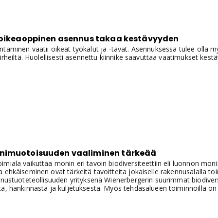
 oikeaoppinen asennus takaa kestävyyden
taminen vaatii oikeat työkalut ja -tavat. Asennuksessa tulee olla m
virheiltä. Huolellisesti asennettu kiinnike saavuttaa vaatimukset kest
nimuotoisuuden vaaliminen tärkeää
imiala vaikuttaa monin eri tavoin biodiversiteettiin eli luonnon m
 ehkäiseminen ovat tärkeitä tavoitteita jokaiselle rakennusalalla toi
ennustuoteteollisuuden yrityksenä Wienerbergerin suurimmat biodiver
a, hankinnasta ja kuljetuksesta. Myös tehdasalueen toiminnoilla on
.