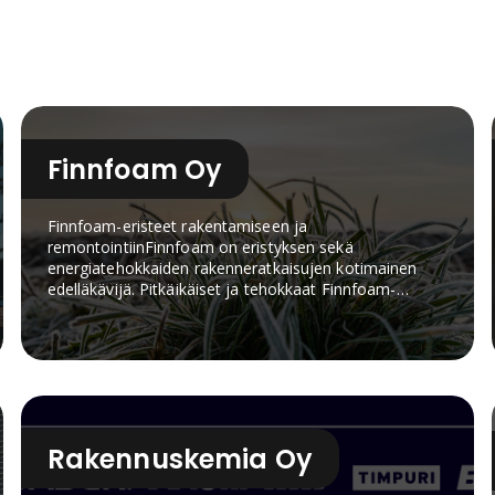
Finnfoam Oy
Finnfoam-eristeet rakentamiseen ja
remontointiinFinnfoam on eristyksen sekä
energiatehokkaiden rakenneratkaisujen kotimainen
edelläkävijä. Pitkäikäiset ja tehokkaat Finnfoam-
tuotteet auttavat vähentämään energiankulutusta
koko rakennuksen elinkaaren
ajan.Tuotevalikoimaan kuuluvat FINNFOAM XPS -
eristeet, FF-EPS-lämmöneristeet, FF-PIR-eristeet
sekä Tulppa-märkätilalevyt. FINNFOAM XPS
soveltuu kosteutta ja kuormitusta vaativiin
kohteisiin, kuten routaeristykseen, alapohjiin ja
Rakennuskemia Oy
sokkeleihin. FF-PIR tarjoaa tehokkaan
lämmöneristyksen ohuella rakennepaksuudella