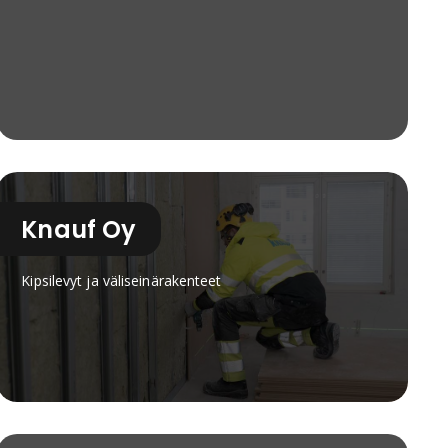
kylpyhuonekalusteet, suihkuratkaisut, lattiakaivot,
käyttövesi- ja viemärijärjestelmät sekä
innovatiiviset Geberit AquaClean -pesu-WC.
Tuotteet tunnetaan laadusta, pitkästä käyttöiästä,
toimintavarmuudesta ja
helppokäyttöisyydestä.Geberit panostaa vahvasti
tuotekehitykseen, vastuullisuuteen ja veden
tehokkaaseen käyttöön. Yrityksen ratkaisut on
suunniteltu helpottamaan niin asentajien työtä
kuin loppukäyttäjän arkea, ja ne täyttävät
vaativankin rakentamisen tarpeet.
Knauf Oy
Kipsilevyt ja väliseinärakenteet