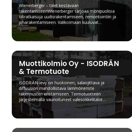
Wienerberger – tiilet kestävään
rakentamiseenWienerberger tarjoaa monipuolisia
tiiliratkaisuja uudisrakentamiseen, remontointiin ja
piharakentamiseen. Valikoimaan kuuluvat
julkisivutiilet, tiililaatat, keraamiset kattotiilet,
pihatiilet, sisustustiilet sekä Poroton-kennoharkot
talon runkorakentamiseen.Wienerbergerin
Suomessa valmistettavat julkisivutiilet ja -laatat
syntyvät Korian tiilitehtaalla kotimaisista raaka-
aineista. Laajasta väri-, pinta- ja kokovalikoimasta
löytyy vaihtoehtoja niin omakotitalojen kuin
Muottikolmio Oy - ISODRÄN
suurempien rakennuskohteiden yksilöllisiin
& Termotuote
tiilijulkisivuihin.Tiili on pitkäikäinen, vähän huoltoa
vaativa ja kierrätettävä rakennusmateriaali.
ISODRÄN-levy on huokoinen, salaojittava ja
Tutustu Wienerbergerin tuotteisiin,
diffuusion mahdollistava lämmöneriste
tiilirakentamisen ratkaisuihin, asennusohjeisiin ja
rakennusten eristämiseen. Termotuotteen
Rakentaja.fissä julkaistuihin artikkeleihin alta.
järjestelmällä vaurioituneet valesokkelitalot
korjataan helposti ja nopeasti.