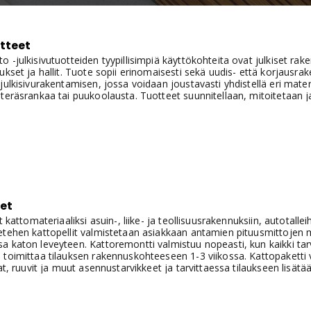
tteet
 -julkisivutuotteiden tyypillisimpiä käyttökohteita ovat julkiset rak
ukset ja hallit. Tuote sopii erinomaisesti sekä uudis- että korjausr
julkisivurakentamisen, jossa voidaan joustavasti yhdistellä eri mater
teräsrankaa tai puukoolausta. Tuotteet suunnitellaan, mitoitetaan ja
et
t kattomateriaaliksi asuin-, liike- ja teollisuusrakennuksiin, autotalleihi
tehen kattopellit valmistetaan asiakkaan antamien pituusmittojen mu
 katon leveyteen. Kattoremontti valmistuu nopeasti, kun kaikki tarvi
toimittaa tilauksen rakennuskohteeseen 1-3 viikossa. Kattopaketti v
tat, ruuvit ja muut asennustarvikkeet ja tarvittaessa tilaukseen lisät
net peltitilaukset valmistuvat 1-2 viikossaKattopeltipaketti toimiteta
lustolla tai tilauksen voi myös noutaa Metehen toimipaikoista Lappe
Oulusta.