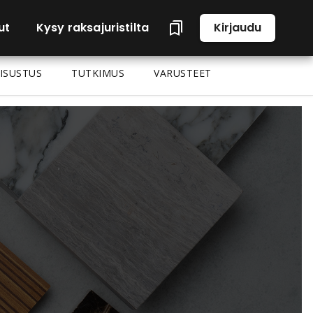
ut
Kysy raksajuristilta
Kirjaudu
ISUSTUS
TUTKIMUS
VARUSTEET