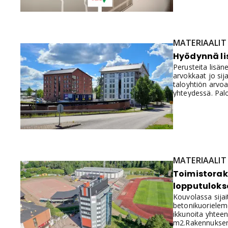
MATERIAALIT
Hyödynnä li
Perusteita lisäne
arvokkaat jo sij
taloyhtiön arvo
yhteydessä. Pal
MATERIAALIT
Toimistorak
lopputulokse
Kouvolassa sijai
betonikuorieleme
ikkunoita yhteen
m2.Rakennuksen 