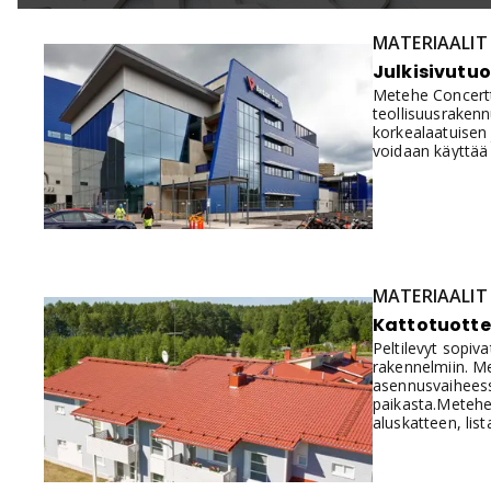
MATERIAALIT
Julkisivutuo
Metehe Concertto
teollisuusrakenn
korkealaatuisen 
voidaan käyttää 
MATERIAALIT
Kattotuotte
Peltilevyt sopiva
rakennelmiin. Me
asennusvaiheessa
paikasta.Metehe 
aluskatteen, lis
läpiviennit. Pie
varustetulla ka
Seinäjoelta tai 