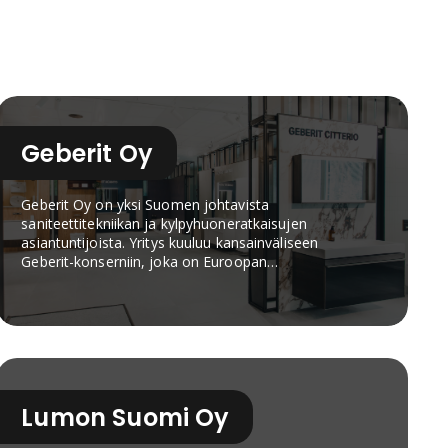
Geberit Oy
Geberit Oy on yksi Suomen johtavista
saniteettitekniikan ja kylpyhuoneratkaisujen
asiantuntijoista. Yritys kuuluu kansainväliseen
Geberit-konserniin, joka on Euroopan
markkinajohtaja saniteettituotteissa yli 150
vuoden kokemuksella. Suomessa Geberit
tunnetaan erityisesti Geberit- ja IDO-
tuotemerkeistä, jotka tarjoavat laadukkaita
ratkaisuja omakotitaloihin, taloyhtiöihin, julkisiin
rakennuksiin sekä uudis- ja
korjausrakentamiseen.Geberitin valikoimaan
Lumon Suomi Oy
kuuluvat muun muassa piilohuuhtelusäiliöt, seinä-
WC, huuhtelupainikkeet, pesualtaat,