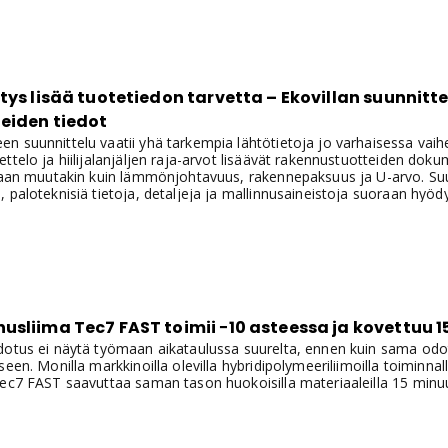
tys lisää tuotetiedon tarvetta – Ekovillan suunnit
eiden tiedot
n suunnittelu vaatii yhä tarkempia lähtötietoja jo varhaisessa vaih
ttelo ja hiilijalanjäljen raja-arvot lisäävät rakennustuotteiden dok
itaan muutakin kuin lämmönjohtavuus, rakennepaksuus ja U-arvo. Suun
, paloteknisiä tietoja, detaljeja ja mallinnusaineistoja suoraan hy
sliima Tec7 FAST toimii −10 asteessa ja kovettuu 1
dotus ei näytä työmaan aikataulussa suurelta, ennen kuin sama odot
seen. Monilla markkinoilla olevilla hybridipolymeeriliimoilla toiminna
Tec7 FAST saavuttaa saman tason huokoisilla materiaaleilla 15 minuu