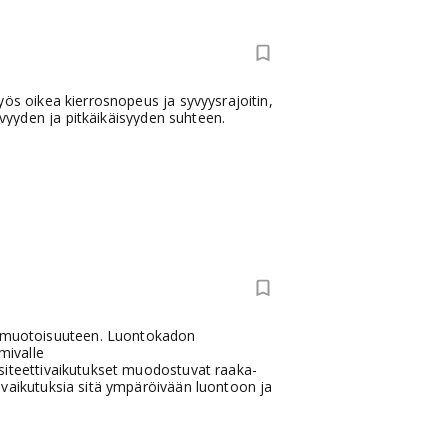
yös oikea kierrosnopeus ja syvyysrajoitin,
ävyyden ja pitkäikäisyyden suhteen.
onimuotoisuuteen. Luontokadon
mivalle
siteettivaikutukset muodostuvat raaka-
 vaikutuksia sitä ympäröivään luontoon ja