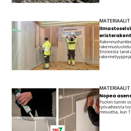
MATERIAALIT
Ilmastoselvi
eristerakent
Rakennushankkee
rakennustuotelue
Eristeestä tarv
rakennetyyppejä
MATERIAALIT
Nopea asennu
Puolen tunnin o
työvaiheesta toi
minuuttia, kun 