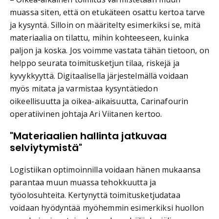
muassa siten, että on etukäteen osattu kertoa tarve
ja kysyntä. Silloin on määritelty esimerkiksi se, mitä
materiaalia on tilattu, mihin kohteeseen, kuinka
paljon ja koska. Jos voimme vastata tähän tietoon, on
helppo seurata toimitusketjun tilaa, riskejä ja
kyvykkyyttä. Digitaalisella järjestelmällä voidaan
myös mitata ja varmistaa kysyntätiedon
oikeellisuutta ja oikea-aikaisuutta, Carinafourin
operatiivinen johtaja Ari Viitanen kertoo.
"Materiaalien hallinta jatkuvaa
selviytymistä"
Logistiikan optimoinnilla voidaan hänen mukaansa
parantaa muun muassa tehokkuutta ja
työolosuhteita. Kertynyttä toimitusketjudataa
voidaan hyödyntää myöhemmin esimerkiksi huollon