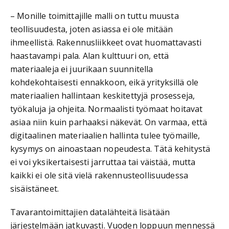
– Monille toimittajille malli on tuttu muusta
teollisuudesta, joten asiassa ei ole mitään
ihmeellistä. Rakennusliikkeet ovat huomattavasti
haastavampi pala. Alan kulttuuri on, että
materiaaleja ei juurikaan suunnitella
kohdekohtaisesti ennakkoon, eikä yrityksillä ole
materiaalien hallintaan keskitettyjä prosesseja,
työkaluja ja ohjeita. Normaalisti työmaat hoitavat
asiaa niin kuin parhaaksi näkevät. On varmaa, että
digitaalinen materiaalien hallinta tulee työmaille,
kysymys on ainoastaan nopeudesta. Tätä kehitystä
ei voi yksikertaisesti jarruttaa tai väistää, mutta
kaikki ei ole sitä vielä rakennusteollisuudessa
sisäistäneet.
Tavarantoimittajien datalähteitä lisätään
järjestelmään jatkuvasti. Vuoden loppuun mennessä