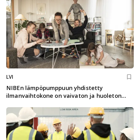
LVI
NIBEn lämpöpumppuun yhdistetty
ilmanvaihtokone on vaivaton ja huoleton
käyttää – koko kodin sisäilma saadaan
automatisoitua halutunlaiseksi