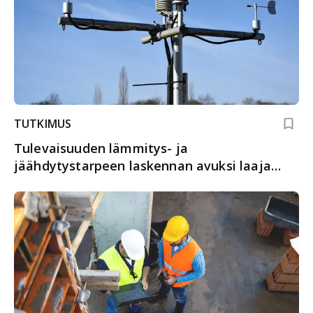
TUTKIMUS
Tulevaisuuden lämmitys- ja
jäähdytystarpeen laskennan avuksi laaja
säätietodata