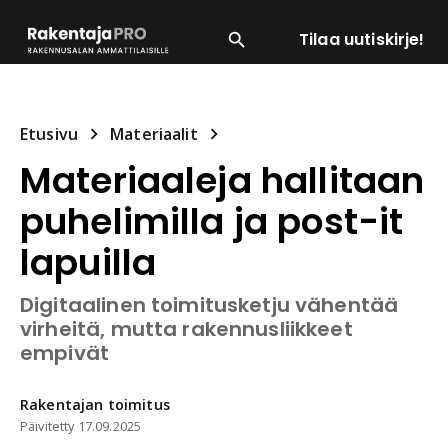
Tilaa uutiskirje!
SUOSITUIMMAT
ENERGIA
LVI
MATERIAALI
Etusivu
Materiaalit
Materiaaleja hallitaan
puhelimilla ja post-it
lapuilla
Digitaalinen toimitusketju vähentää
virheitä, mutta rakennusliikkeet
empivät
Rakentajan
toimitus
Päivitetty
17.09.2025