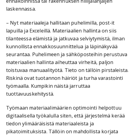
ennakoinnissa tai rakennuksen hiilijalanjäljen
laskennassa.
– Nyt materiaaleja hallitaan puhelimilla, post-it
lapuilla ja Exceleillä. Materiaalien hallinta on siis
tilanteessa elämistä ja jatkuvaa selviytymistä, ilman
kunnollista ennakkosuunnittelua ja läpinäkyvää
seurantaa. Puhelimeen ja sähköposteihin perustuva
materiaalien hallinta aiheuttaa virheitä, paljon
toistuvaa manuaalityötä. Tieto on tällöin pirstaleista.
Riskinä ovat tuotannon häiriöt ja turha varastointi
työmaalla. Kumpikin näistä jarruttaa
tuottavuuskehitystä.
Työmaan materiaalimäärien optimointi helpottuu
digitaalisella työkalulla siten, että järjestelmä kerää
tiedon ylimääräisistä materiaaleista ja
pikatoimituksista. Tällöin on mahdollista korjata