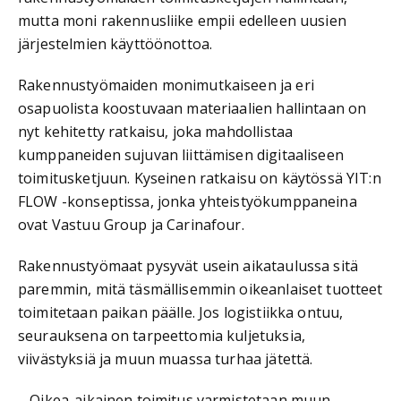
mutta moni rakennusliike empii edelleen uusien
järjestelmien käyttöönottoa.
Rakennustyömaiden monimutkaiseen ja eri
osapuolista koostuvaan materiaalien hallintaan on
nyt kehitetty ratkaisu, joka mahdollistaa
kumppaneiden sujuvan liittämisen digitaaliseen
toimitusketjuun. Kyseinen ratkaisu on käytössä YIT:n
FLOW -konseptissa, jonka yhteistyökumppaneina
ovat Vastuu Group ja Carinafour.
Rakennustyömaat pysyvät usein aikataulussa sitä
paremmin, mitä täsmällisemmin oikeanlaiset tuotteet
toimitetaan paikan päälle. Jos logistiikka ontuu,
seurauksena on tarpeettomia kuljetuksia,
viivästyksiä ja muun muassa turhaa jätettä.
– Oikea-aikainen toimitus varmistetaan muun