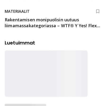
MATERIAALIT
Rakentamisen monipuolisin uutuus
liimamassakategoriassa – WTF® Y Yes! Flex
sanoo aina "Yes!"
Luetuimmat