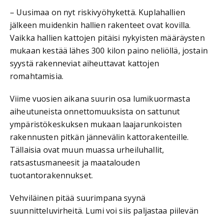
– Uusimaa on nyt riskivyöhykettä. Kuplahallien
jälkeen muidenkin hallien rakenteet ovat kovilla.
Vaikka hallien kattojen pitäisi nykyisten määräysten
mukaan kestää lähes 300 kilon paino neliöllä, jostain
syystä rakenneviat aiheuttavat kattojen
romahtamisia.
Viime vuosien aikana suurin osa lumikuormasta
aiheutuneista onnettomuuksista on sattunut
ympäristökeskuksen mukaan laajarunkoisten
rakennusten pitkän jännevälin kattorakenteille.
Tällaisia ovat muun muassa urheiluhallit,
ratsastusmaneesit ja maatalouden
tuotantorakennukset.
Vehviläinen pitää suurimpana syynä
suunnitteluvirheitä. Lumi voi siis paljastaa piilevän