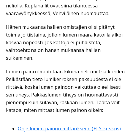
neliöllä. Kuplahallit ovat siinä tilanteessa
vaaravyöhykkeessä, Vehviläinen huomauttaa.
Hänen mukaansa hallien omistajien olisi pitänyt
toimia jo tiistaina, jolloin lumen määrä katoilla alkoi
kasvaa nopeasti. Jos kattoja ei puhdisteta,
vaihtoehtona on hänen mukaansa hallien
sulkeminen.
Lumen paino ilmoitetaan kiloina neliömetriä kohden.
Pelkästään tieto lumikerroksen paksuudesta ei ole
riittävä, koska lumen painoon vaikuttaa oleellisesti
sen tiheys. Pakkaslumen tiheys on huomattavasti
pienempi kuin sulavan, raskaan lumen. Täältä voit
katsoa, miten mittaat lumen painon oikein:
Ohje lumen painon mittaukseen (ELY-keskus)