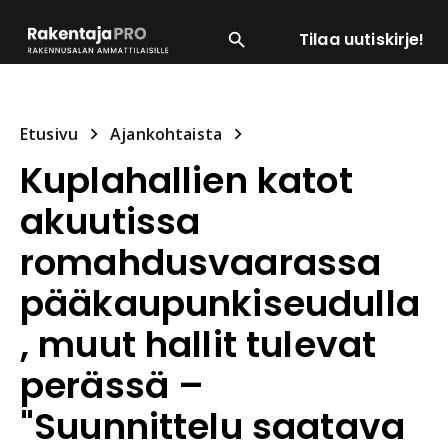
Tilaa uutiskirje!
SUOSITUIMMAT
ENERGIA
LVI
MATERIAALI
Etusivu
Ajankohtaista
Kuplahallien katot
akuutissa
romahdusvaarassa
pääkaupunkiseudulla
, muut hallit tulevat
perässä –
"Suunnittelu saatava