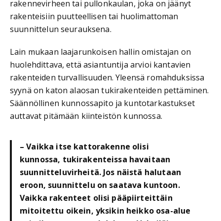
rakennevirheen tai pullonkaulan, joka on jäänyt
rakenteisiin puutteellisen tai huolimattoman
suunnittelun seurauksena.
Lain mukaan laajarunkoisen hallin omistajan on
huolehdittava, että asiantuntija arvioi kantavien
rakenteiden turvallisuuden. Yleensä romahduksissa
syynä on katon alaosan tukirakenteiden pettäminen.
Säännöllinen kunnossapito ja kuntotarkastukset
auttavat pitämään kiinteistön kunnossa.
– Vaikka itse kattorakenne olisi
kunnossa, tukirakenteissa havaitaan
suunnitteluvirheitä. Jos näistä halutaan
eroon, suunnittelu on saatava kuntoon.
Vaikka rakenteet olisi pääpiirteittäin
mitoitettu oikein, yksikin heikko osa-alue