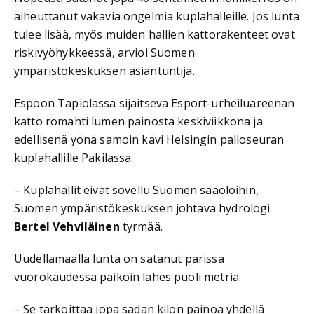
aiheuttanut vakavia ongelmia kuplahalleille. Jos lunta
tulee lisää, myös muiden hallien kattorakenteet ovat
riskivyöhykkeessä, arvioi Suomen
ympäristökeskuksen asiantuntija.
Espoon Tapiolassa sijaitseva Esport-urheiluareenan
katto romahti lumen painosta keskiviikkona ja
edellisenä yönä samoin kävi Helsingin palloseuran
kuplahallille Pakilassa.
– Kuplahallit eivät sovellu Suomen sääoloihin,
Suomen ympäristökeskuksen johtava hydrologi
Bertel Vehviläinen
tyrmää.
Uudellamaalla lunta on satanut parissa
vuorokaudessa paikoin lähes puoli metriä.
– Se tarkoittaa jopa sadan kilon painoa yhdellä