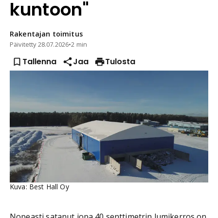
kuntoon"
Rakentajan
toimitus
Päivitetty
28.07.2026
•
2 min
Tallenna
Jaa
Tulosta
Kuva: Best Hall Oy
Nopeasti satanut jopa 40 senttimetrin lumikerros on