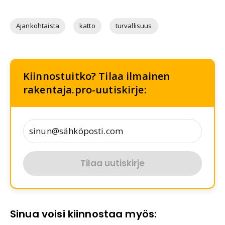
Ajankohtaista
katto
turvallisuus
Kiinnostuitko? Tilaa ilmainen
rakentaja.pro-uutiskirje:
Tilaa uutiskirje
Sinua voisi kiinnostaa myös: