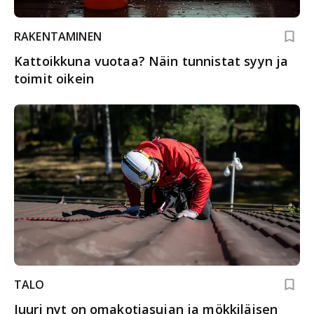
RAKENTAMINEN
Kattoikkuna vuotaa? Näin tunnistat syyn ja
toimit oikein
TALO
Juuri nyt on omakotiasujan ja mökkiläisen