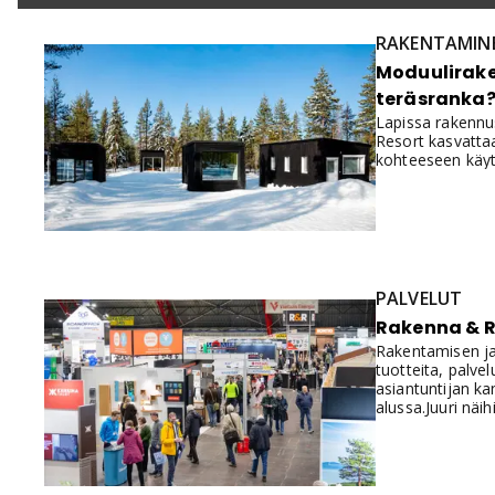
RAKENTAMIN
Moduulirake
teräsranka
Lapissa rakennus
Resort kasvattaa
kohteeseen käyt
PALVELUT
Rakenna & R
Rakentamisen ja 
tuotteita, palvel
asiantuntijan ka
alussa.Juuri nä