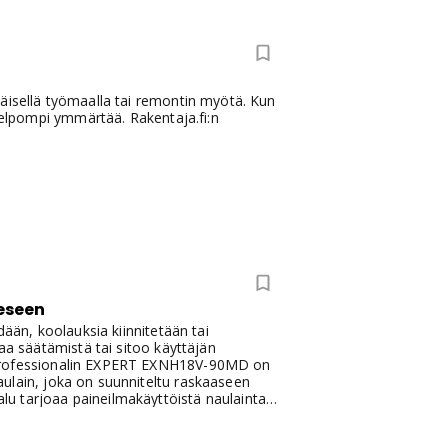
mäisellä työmaalla tai remontin myötä. Kun
 helpompi ymmärtää. Rakentaja.fi:n
eseen
dään, koolauksia kiinnitetään tai
aa säätämistä tai sitoo käyttäjän
h Professionalin EXPERT EXNH18V-90MD on
ulain, joka on suunniteltu raskaaseen
u tarjoaa paineilmakäyttöistä naulainta
aastatteli Jouko Mäenpäätä Boschilta
 naulaimen päivittäminen on paikallaan ja