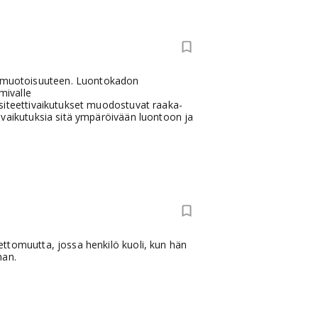
onimuotoisuuteen. Luontokadon
mivalle
siteettivaikutukset muodostuvat raaka-
 vaikutuksia sitä ympäröivään luontoon ja
net­to­muut­ta, jos­sa hen­ki­lö kuo­li, kun hän
­han.