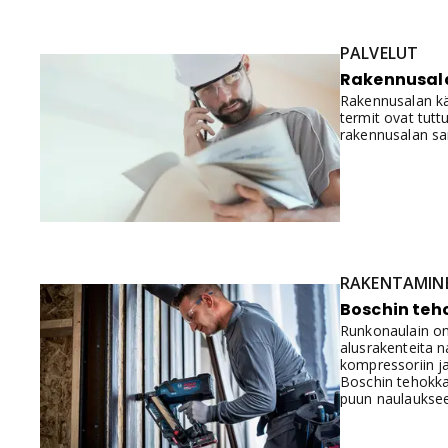
PALVELUT
Rakennusala
Rakennusalan käs
termit ovat tutt
rakennusalan sa
RAKENTAMIN
Boschin teh
Runkonaulain on 
alusrakenteita n
kompressoriin j
Boschin tehokka
puun naulauksee
vastaavan tehon
siitä, mitä nyky