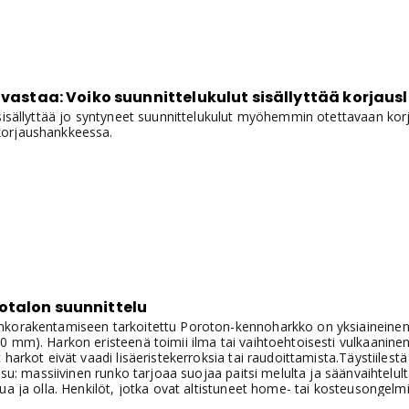
 vastaa: Voiko suunnittelukulut sisällyttää korjau
 sisällyttää jo syntyneet suunnittelukulut myöhemmin otettavaan kor
orjaushankkeessa.
talon suunnittelu
korakentamiseen tarkoitettu Poroton-kennoharkko on yksiaineinen
 mm). Harkon eristeenä toimii ilma tai vaihtoehtoisesti vulkaaninen tu
 harkot eivät vaadi lisäeristekerroksia tai raudoittamista.Täystiile
aisu: massiivinen runko tarjoaa suojaa paitsi melulta ja säänvaihtelu
ua ja olla. Henkilöt, jotka ovat altistuneet home- tai kosteusongelm
odin rakentamiseen. Tiilestä ei erity sisäilmaan tuoksuja eikä epäpu