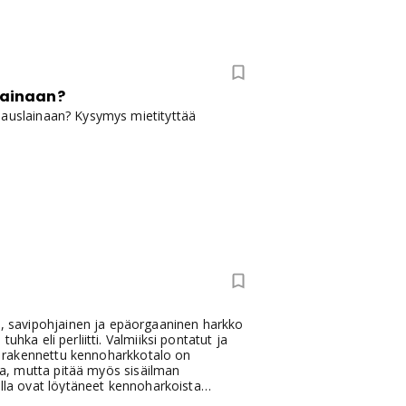
slainaan?
jauslainaan? Kysymys mietityttää
, savipohjainen ja epäorgaaninen harkko
hka eli perliitti. Valmiiksi pontatut ja
stä rakennettu kennoharkkotalo on
lta, mutta pitää myös sisäilman
illa ovat löytäneet kennoharkoista
htauksia ja kuuluukin näin materiaalina