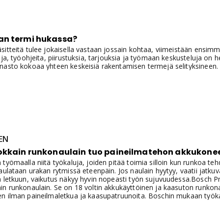
n termi hukassa?
itteitä tulee jokaisella vastaan jossain kohtaa, viimeistään ensim
uja, työohjeita, piirustuksia, tarjouksia ja työmaan keskusteluja on
nasto kokoaa yhteen keskeisiä rakentamisen termejä selityksineen.
EN
okkain runkonaulain tuo paineilmatehon akkukone
työmaalla niitä työkaluja, joiden pitää toimia silloin kun runkoa teh
aulataan urakan rytmissä eteenpäin. Jos naulain hyytyy, vaatii jatkuv
a letkuun, vaikutus näkyy hyvin nopeasti työn sujuvuudessa.Bosc
in runkonaulain. Se on 18 voltin akkukäyttöinen ja kaasuton runkona
n ilman paineilmaletkua ja kaasupatruunoita. Boschin mukaan työkal
 ja kiinnittää tasaisesti myös 90 mm kampanaulat.Rakentaja.PRO h
aikaiselta runkonaulaimelta työmaalla voi vaatia ja missä tilanteissa