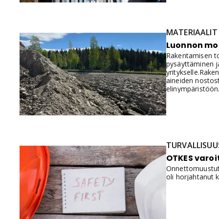
alkaa näkyä työ
MATERIAALIT
Luonnon mo
Rakentamisen to
pysäyttäminen ja
yritykselle.Rak
aineiden nostost
elinympäristöön
TURVALLISUU
OTKES varoi
On­net­to­muus­tut­
oli hor­jah­ta­nut 