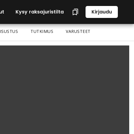
ut
Kysy raksajuristilta
Kirjaudu
ISUSTUS
TUTKIMUS
VARUSTEET