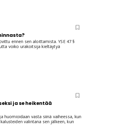
 hinnasta?
ovittu ennen sen aloittamista. YSE 47 §
tta voiko urakoitsija kieltäytyä
seksi ja se heikentää
 ja huomioidaan vasta siinä vaiheessa, kun
a kalusteiden valintana sen jälkeen, kun