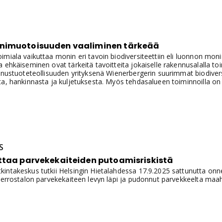
n tehokkuudessa.
nimuotoisuuden vaaliminen tärkeää
imiala vaikuttaa monin eri tavoin biodiversiteettiin eli luonnon m
 ehkäiseminen ovat tärkeitä tavoitteita jokaiselle rakennusalalla toi
ennustuoteteollisuuden yrityksenä Wienerbergerin suurimmat biodiver
a, hankinnasta ja kuljetuksesta. Myös tehdasalueen toiminnoilla on
.
S
ttaa parvekekaiteiden putoamisriskistä
kin­ta­kes­kus tut­kii Hel­sin­gin Hie­ta­lah­des­sa 17.9.2025 sat­tu­nut­ta on­
ker­ros­ta­lon par­ve­ke­kai­teen le­vyn läpi ja pu­don­nut par­vek­keel­ta maa