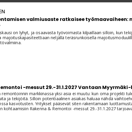
EN
ntamisen valmiusaste ratkaisee työmaavaiheen: mo
?
kausi on lyhyt, ja osaavasta työvoimasta kilpaillaan silloin, kun teki
 majoituskapasiteettiaan neljällä teräsrunkoisella majoitusmoduulilla
tövalmiina.
emontoi -messut 29.-31.1.2027 Vantaan Myyrmäki-h
remontoinnin markkinassa yksi asia ei muutu: kun oma projekti tulee
uita ja tekijöitä. Silloin potentiaalinen asiakas haluaa nähdä vaihtoehd
nssa kasvotusten. Yritykset pääsevät siten rakentamaan luottamusta
ihin kohtaamisiin Rakenna & Remontoi -messut 29.-31.1.2027 tarjoav