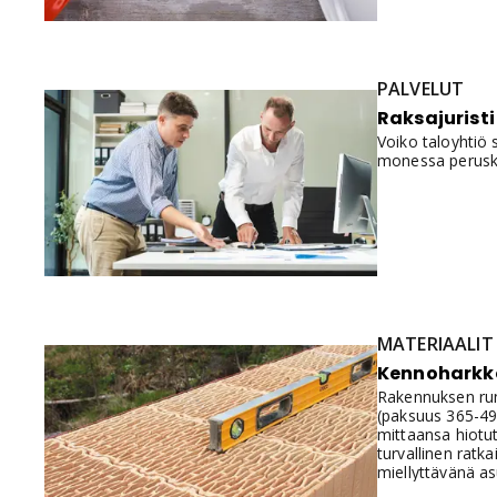
PALVELUT
Raksajuristi
Voiko taloyhtiö
monessa perusk
MATERIAALIT
Kennoharkko
Rakennuksen run
(paksuus 365-490
mittaansa hiotut
turvallinen ratk
miellyttävänä as
ratkaisun oman k