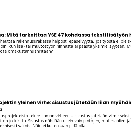
ksen parhaimpaan M1-päästöluokkaan.
aa: Mitä tarkoittaa YSE 47 kohdassa teksti lisätyön
iheuttaa rakennusurakassa helposti epäselvyyttä, jos työstä ei ole s
lloin, kun lisä- tai muutostyön hinnasta ei päästä yksimielisyyteen. Mu
yötä omakustannushintaan?
ektin yleinen virhe: sisustus jätetään liian myöhäi
a
usprojekteista tekee saman virheen – sisustus jätetään viimeiseksi
ut on jo lukittu. Sisustus nähdään usein vain pintojen, materiaalien j
eknisesti valmis. Näin ei kuitenkaan pidä olla.