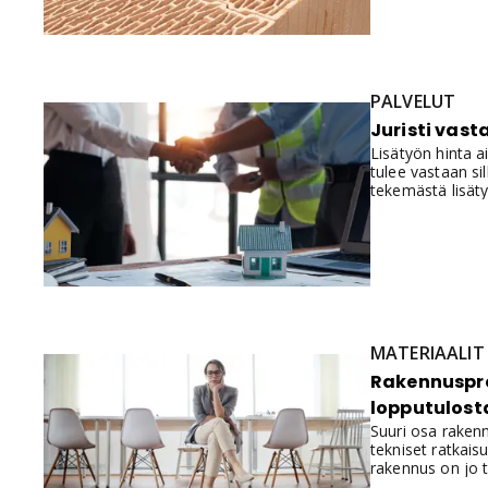
sisäilmaluokitu
PALVELUT
Juristi vast
Lisätyön hinta a
tulee vastaan si
tekemästä lisät
MATERIAALIT
Rakennusproj
lopputulost
Suuri osa rakenn
tekniset ratkais
rakennus on jo t