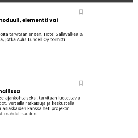
duuli, elementti vai
jöitä tarvitaan eniten. Hotel Sallavalkea &
, jotka Aulis Lundell Oy toimitti
allissa
 ajankohtaiseksi, tarvitaan luotettavia
ot, vertailla ratkaisuja ja keskustella
 asiakkaiden kanssa heti projektin
at mahdollisuuden.