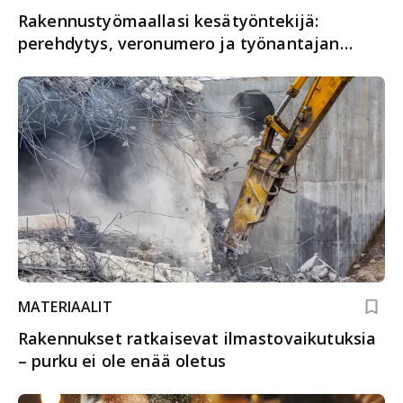
Rakennustyömaallasi kesätyöntekijä:
perehdytys, veronumero ja työnantajan
velvoitteet
MATERIAALIT
Rakennukset ratkaisevat ilmastovaikutuksia
– purku ei ole enää oletus