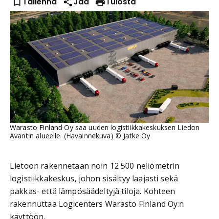
Tallenna
Jaa
Tulosta
Warasto Finland Oy saa uuden logistiikkakeskuksen Liedon
Avantin alueelle. (Havainnekuva)
©
Jatke Oy
Lietoon rakennetaan noin 12 500 neliömetrin
logistiikkakeskus, johon sisältyy laajasti sekä
pakkas- että lämpösäädeltyjä tiloja. Kohteen
rakennuttaa Logicenters Warasto Finland Oy:n
käyttöön.