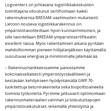
Logicenters on johtavana logistiikkakeskusten
toimittajana sitoutunut sertifioimaan kaikki
rakennuksensa BREEAM-vaatimusten mukaisesti.
Lietoon nouseva logistiikkarakennus on
ympäristötavoitteiltaan hyvin kunnianhimoinen, ja
sille tavoitellaan BREEAM-ympäristösertifikaatin
excellent-tasoa. Myös rakentamisen aikana pyritään
mahdollisimman pieneen hiilijalanjälkeen käyttämällä
uusiutuvaa energiaa ja minimoimalla jätemäärää.
– Rakennushankkeessamme panostamme
kokonaisvaltaisesti ympäristöystävälliseen ja
kestävään kehitykseen hyödyntämällä GWP.70-
luokitettuja betonirakenteita sekä biopolttoaineella
toimivia työkoneita. Pyrimme jatkuvasti optimoimaan
rakennusmateriaalien valinnan ja toteutustapojen
ympäristövaikutukset, tekemällä yhteistyötä ja