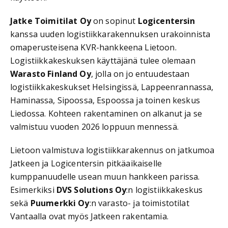
Jatke Toimitilat Oy
on sopinut
Logicentersin
kanssa uuden logistiikkarakennuksen urakoinnista
omaperusteisena KVR-hankkeena Lietoon.
Logistiikkakeskuksen käyttäjänä tulee olemaan
Warasto Finland Oy
, jolla on jo entuudestaan
logistiikkakeskukset Helsingissä, Lappeenrannassa,
Haminassa, Sipoossa, Espoossa ja toinen keskus
Liedossa. Kohteen rakentaminen on alkanut ja se
valmistuu vuoden 2026 loppuun mennessä.
Lietoon valmistuva logistiikkarakennus on jatkumoa
Jatkeen ja Logicentersin pitkäaikaiselle
kumppanuudelle usean muun hankkeen parissa.
Esimerkiksi
DVS Solutions Oy
:n logistiikkakeskus
sekä
Puumerkki Oy
:n varasto- ja toimistotilat
Vantaalla ovat myös Jatkeen rakentamia.