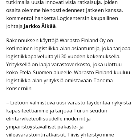
tutkimalla uusia innovatiivisia ratkaisuja, joiden
osalta olemme hienosti edenneet Jatkeen kanssa,
kommentoi hanketta Logicentersin kaupallinen
johtaja
Jarkko Äikää
.
Rakennuksen käyttäjä Warasto Finland Oy on
kotimainen logistiikka-alan asiantuntija, joka tarjoaa
logistiikkapalveluita yli 30 vuoden kokemuksella.
Yrityksellä on laaja varastoverkosto, joka ulottuu
koko Etelä-Suomen alueelle. Warasto Finland kuuluu
logistiikka-alan yrityksiä omistavaan Tanoma-
konserniin.
– Lietoon valmistuva uusi varasto täydentää nykyistä
kapasiteettiamme ja tarjoaa Turun seudun
elintarviketeollisuudelle modernit ja
ympäristöystävälliset pakaste- ja
viileävarastointiratkaisut. Tiivis yhteistyömme