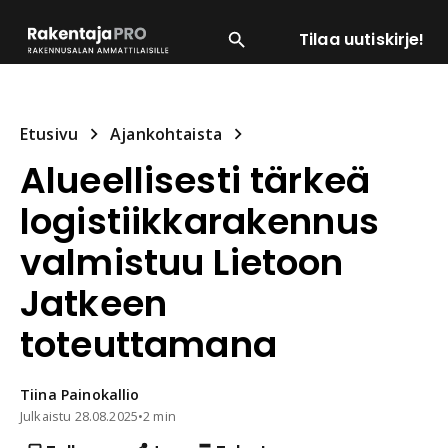
Tilaa uutiskirje!
SUOSITUIMMAT
ENERGIA
LVI
MATERIAALI
Etusivu
Ajankohtaista
Alueellisesti tärkeä
logistiikkarakennus
valmistuu Lietoon
Jatkeen
toteuttamana
Tiina
Painokallio
Julkaistu
28.08.2025
•
2 min