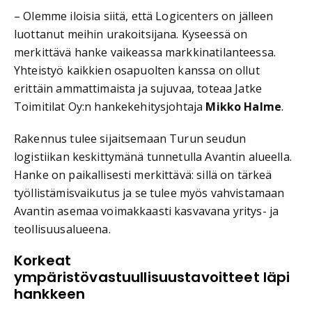
– Olemme iloisia siitä, että Logicenters on jälleen
luottanut meihin urakoitsijana. Kyseessä on
merkittävä hanke vaikeassa markkinatilanteessa.
Yhteistyö kaikkien osapuolten kanssa on ollut
erittäin ammattimaista ja sujuvaa, toteaa Jatke
Toimitilat Oy:n hankekehitysjohtaja
Mikko Halme
.
Rakennus tulee sijaitsemaan Turun seudun
logistiikan keskittymänä tunnetulla Avantin alueella.
Hanke on paikallisesti merkittävä: sillä on tärkeä
työllistämisvaikutus ja se tulee myös vahvistamaan
Avantin asemaa voimakkaasti kasvavana yritys- ja
teollisuusalueena.
Korkeat
ympäristövastuullisuustavoitteet läpi
hankkeen