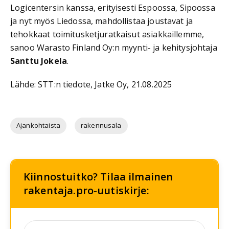
Logicentersin kanssa, erityisesti Espoossa, Sipoossa
ja nyt myös Liedossa, mahdollistaa joustavat ja
tehokkaat toimitusketjuratkaisut asiakkaillemme,
sanoo Warasto Finland Oy:n myynti- ja kehitysjohtaja
Santtu Jokela
.
Lähde: STT:n tiedote, Jatke Oy, 21.08.2025
Ajankohtaista
rakennusala
Kiinnostuitko? Tilaa ilmainen
rakentaja.pro-uutiskirje: