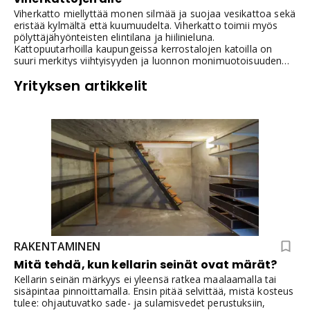
Viherkatto miellyttää monen silmää ja suojaa vesikattoa sekä
eristää kylmältä että kuumuudelta. Viherkatto toimii myös
pölyttäjähyönteisten elintilana ja hiilinieluna.
Kattopuutarhoilla kaupungeissa kerrostalojen katoilla on
suuri merkitys viihtyisyyden ja luonnon monimuotoisuuden
lisääjinä. Ne tarjoavat lisää elintilaa elintärkeille pölyttäjille ja
Yrityksen artikkelit
toimivat hiilinieluina. Taloyhtiön asukkaille ne tarjoavat
elämyksellisiä kokemuksia ja hyötyviljelmiä.
RAKENTAMINEN
Mitä tehdä, kun kellarin seinät ovat märät?
Kellarin seinän märkyys ei yleensä ratkea maalaamalla tai
sisäpintaa pinnoittamalla. Ensin pitää selvittää, mistä kosteus
tulee: ohjautuvatko sade- ja sulamisvedet perustuksiin,