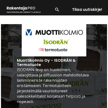
Tilaa uutiskirje!
SUOSITUIMMAT
ENERGIA
LVI
MATERIAALI
Muottikolmio Oy - ISODRÄN &
Termotuote
ISODRÄN-levy on huokoinen,
salaojittava ja diffuusion mahdollistava
lämmöneriste rakennusten
eristämiseen. Termotuotteen
järjestelmällä vaurioituneet
valesokkelitalot korjataan helposti ja
nopeasti.