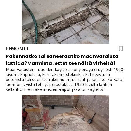
REMONTTI
Rakennatko tai saneeraatko maanvaraista
lattiaa? Varmista, ettet tee näitä virheitä!
Maanvaraisten lattioiden käyttö alkoi yleistyä erityisesti 1900-
luvun alkupuolella, kun rakennustekniikat kehittyivät ja
betonista tuli suosittu rakennusmateriaali ja se alkoi korvata
luonnon kivistä tehdyt perustukset. 1950-luvulta lähtien
kellarittomien rakennusten alapohjissa on käytetty
maanvaraista laattaa. Maanvaraiset lattiat ovat olleet
erityisen suosittuja alueilla, joilla on vakaat
maaperäolosuhteet ja vähän pohjaveden aiheuttamia
ongelmia.