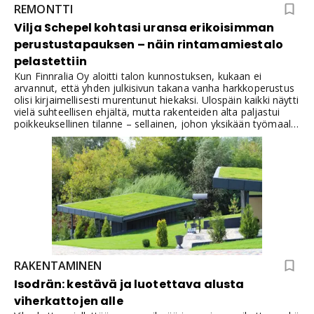
REMONTTI
Vilja Schepel kohtasi uransa erikoisimman
perustustapauksen – näin rintamamiestalo
pelastettiin
Kun Finnralia Oy aloitti talon kunnostuksen, kukaan ei
arvannut, että yhden julkisivun takana vanha harkkoperustus
olisi kirjaimellisesti murentunut hiekaksi. Ulospäin kaikki näytti
vielä suhteellisen ehjältä, mutta rakenteiden alta paljastui
poikkeuksellinen tilanne – sellainen, johon yksikään työmaalla
vieraillut asiantuntija ei ollut törmännyt aiemmin.
RAKENTAMINEN
Isodrän: kestävä ja luotettava alusta
viherkattojen alle