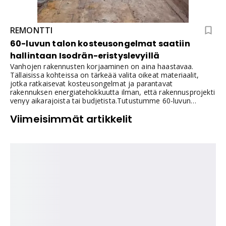
REMONTTI
60-luvun talon kosteusongelmat saatiin
hallintaan Isodrän-eristyslevyillä
Vanhojen rakennusten korjaaminen on aina haastavaa.
Tällaisissa kohteissa on tärkeää valita oikeat materiaalit,
jotka ratkaisevat kosteusongelmat ja parantavat
rakennuksen energiatehokkuutta ilman, että rakennusprojekti
venyy aikarajoista tai budjetista.Tutustumme 60-luvun
omakotitalon korjausprojektiin, jossa Isodrän-eristyslevyt
Viimeisimmät artikkelit
valittiin osaksi kosteusongelman remonttia.