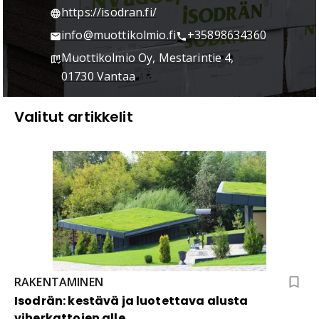
https://isodran.fi/
info@muottikolmio.fi
+35898634360
Muottikolmio Oy, Mestarintie 4,
01730 Vantaa
Valitut artikkelit
RAKENTAMINEN
Isodrän: kestävä ja luotettava alusta
viherkattojen alle