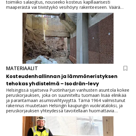
toimiiko salaojitus, nouseeko kosteus kapillaarisesti
maaperästä vai tiivistyykö vesihöyry rakenteeseen. Väärä
korjaustapa voi siirtää ongelman piiloon seinärakenteeseen
ja pahentaa vauriota.Pohjois-Helsingissä sijaitsevan
omakotitalon omistajalla oli visainen ongelma. Kellarin
seinään oli ilmestynyt kosteusläikkiä. Sisäilmaongelmia ei oltu
vielä havaittu. Mitä tällaisessa tilanteessa kannattaa tehdä?
Omistaja turvautui asiantuntijoiden apuun. Kiinteistössä
tehtiin kosteusmittauksia ongelman laajuuden
selvittämiseksi. Samalla pyrittiin selvittämään mikä aiheutti
kosteuden kellarin seinissä.
MATERIAALIT
Kosteudenhallinnan ja lämmöneristyksen
tehokas yhdistelmä – Isodrän-levy
Helsingissä sijaitseva Puotinharjun vanhusten asuntola kokee
peruskorjauksen, joka on suunniteltu tuomaan lisää elinikää
ja parantamaan asumisviihtyvyyttä. Tämä 1964 valmistunut
rakennus muutetaan Helsingin kaupungin vuokrataloksi, ja
peruskorjauksen yhteydessä tavoitellaan huomattavia
parannuksia niin tekniseen suorituskykyyn kuin
ulkonäköönkin. Lujatalo Oy:n tuotantoinsinööri Santeri
Hintukainen valaisee projektin kulmakiviä ja erityisesti
Isodrän-levyn roolia tässä mittavassa hankkeessa.