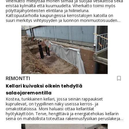
Viherkatto miellyttää monen silmää ja suojaa vesikattoa sekä
eristää kylmältä että kuumuudelta. Viherkatto toimii myös
pölyttäjähyönteisten elintilana ja hiilinieluna.
Kattopuutarhoilla kaupungeissa kerrostalojen katoilla on
suuri merkitys viihtyisyyden ja luonnon monimuotoisuuden
lisääjinä. Ne tarjoavat lisää elintilaa elintärkeille pölyttäjille ja
toimivat hiilinieluina. Taloyhtiön asukkaille ne tarjoavat
elämyksellisiä kokemuksia ja hyötyviljelmiä.
REMONTTI
Kellari kuivaksi oikein tehdyllä
salaojaremontilla
Kostea, tunkkainen kellari, jossa seinän rappaukset
kupruilevat, on tyypillinen näky useissa kerros- ja
omakotitaloissa. Moni haluaisi ottaa kellaritilat
hyötykäyttöön. Terve, hengittävä ja energiatehokas kellarin
seinä on mahdollista toteuttaa rakennusfysiikan peruslakeja
hyödyntävällä ratkaisulla. Toteutus kannattaa yhdistää
linjasaneeraukseen tai erilliseen salaojaremonttiin.