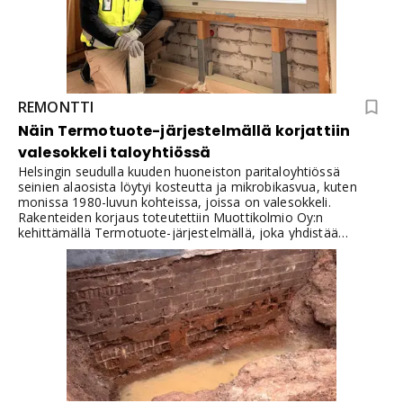
REMONTTI
Näin Termotuote-järjestelmällä korjattiin
valesokkeli taloyhtiössä
Helsingin seudulla kuuden huoneiston paritaloyhtiössä
seinien alaosista löytyi kosteutta ja mikrobikasvua, kuten
monissa 1980-luvun kohteissa, joissa on valesokkeli.
Rakenteiden korjaus toteutettiin Muottikolmio Oy:n
kehittämällä Termotuote-järjestelmällä, joka yhdistää
kapillaarisen kosteuden katkaisun, eristysratkaisun ja
rakenteellisen tuennan yhdeksi kokonaisuudeksi.