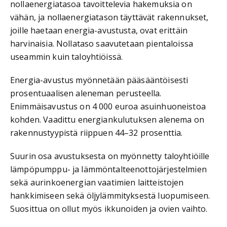
nollaenergiatasoa tavoittelevia hakemuksia on
vähän, ja nollaenergiatason täyttävät rakennukset,
joille haetaan energia-avustusta, ovat erittäin
harvinaisia. Nollataso saavutetaan pientaloissa
useammin kuin taloyhtiöissä.
Energia-avustus myönnetään pääsääntöisesti
prosentuaalisen aleneman perusteella.
Enimmäisavustus on 4 000 euroa asuinhuoneistoa
kohden. Vaadittu energiankulutuksen alenema on
rakennustyypistä riippuen 44–32 prosenttia.
Suurin osa avustuksesta on myönnetty taloyhtiöille
lämpöpumppu- ja lämmöntalteenottojärjestelmien
sekä aurinkoenergian vaatimien laitteistojen
hankkimiseen sekä öljylämmityksestä luopumiseen.
Suosittua on ollut myös ikkunoiden ja ovien vaihto.