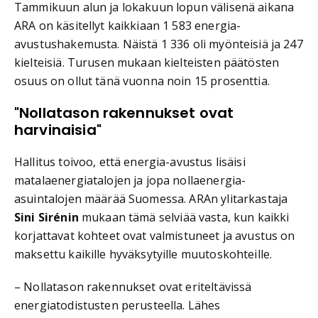
Tammikuun alun ja lokakuun lopun välisenä aikana
ARA on käsitellyt kaikkiaan 1 583 energia-
avustushakemusta. Näistä 1 336 oli myönteisiä ja 247
kielteisiä. Turusen mukaan kielteisten päätösten
osuus on ollut tänä vuonna noin 15 prosenttia.
"Nollatason rakennukset ovat
harvinaisia"
Hallitus toivoo, että energia-avustus lisäisi
matalaenergiatalojen ja jopa nollaenergia-
asuintalojen määrää Suomessa. ARAn ylitarkastaja
Sini Sirénin
mukaan tämä selviää vasta, kun kaikki
korjattavat kohteet ovat valmistuneet ja avustus on
maksettu kaikille hyväksytyille muutoskohteille.
– Nollatason rakennukset ovat eriteltävissä
energiatodistusten perusteella. Lähes