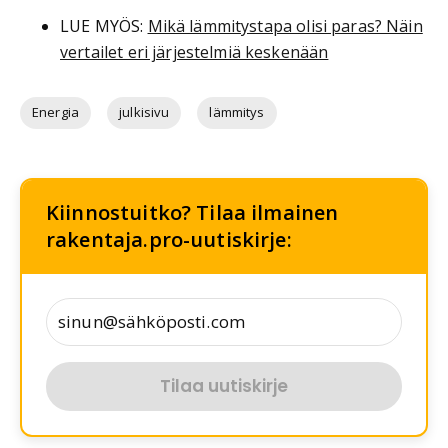
LUE MYÖS:
Mikä lämmitystapa olisi paras? Näin
vertailet eri järjestelmiä keskenään
Energia
julkisivu
lämmitys
Kiinnostuitko? Tilaa ilmainen
rakentaja.pro-uutiskirje:
Tilaa uutiskirje