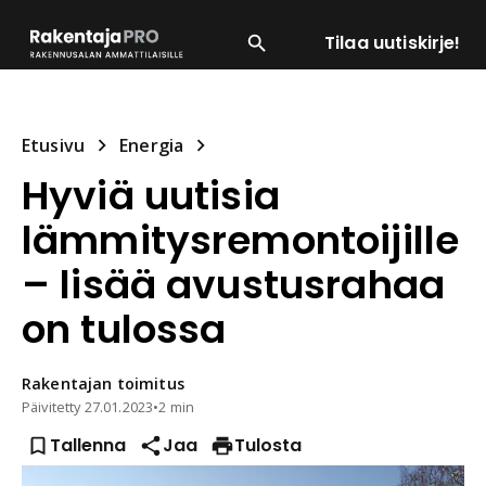
Tilaa uutiskirje!
SUOSITUIMMAT
ENERGIA
LVI
MATERIAALI
Etusivu
Energia
Hyviä uutisia
lämmitysremontoijille
– lisää avustusrahaa
on tulossa
Rakentajan
toimitus
Päivitetty
27.01.2023
•
2 min
Tallenna
Jaa
Tulosta