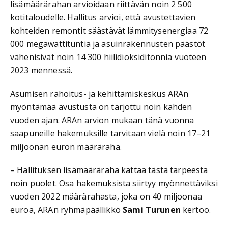
lisämäärärahan arvioidaan riittävän noin 2 500
kotitaloudelle. Hallitus arvioi, että avustettavien
kohteiden remontit säästävät lämmitysenergiaa 72
000 megawattituntia ja asuinrakennusten päästöt
vähenisivät noin 14 300 hiilidioksiditonnia vuoteen
2023 mennessä.
Asumisen rahoitus- ja kehittämiskeskus ARAn
myöntämää avustusta on tarjottu noin kahden
vuoden ajan. ARAn arvion mukaan tänä vuonna
saapuneille hakemuksille tarvitaan vielä noin 17–21
miljoonan euron määräraha.
– Hallituksen lisämääräraha kattaa tästä tarpeesta
noin puolet. Osa hakemuksista siirtyy myönnettäviksi
vuoden 2022 määrärahasta, joka on 40 miljoonaa
euroa, ARAn ryhmäpäällikkö
Sami Turunen
kertoo.