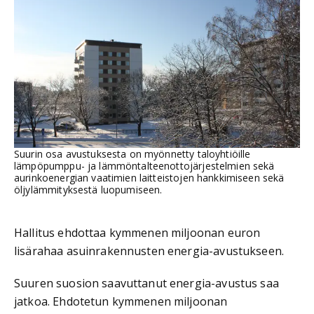
Suurin osa avustuksesta on myönnetty taloyhtiöille
lämpöpumppu- ja lämmöntalteenottojärjestelmien sekä
aurinkoenergian vaatimien laitteistojen hankkimiseen sekä
öljylämmityksestä luopumiseen.
Hallitus ehdottaa kymmenen miljoonan euron
lisärahaa asuinrakennusten energia-avustukseen.
Suuren suosion saavuttanut energia-avustus saa
jatkoa. Ehdotetun kymmenen miljoonan