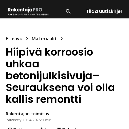
Tilaa uutiskirje!
SUOSITUIMMAT
ENERGIA
LVI
MATERIAALI
Etusivu
Materiaalit
Hiipivä korroosio
uhkaa
betonijulkisivuja–
Seurauksena voi olla
kallis remontti
Rakentajan
toimitus
Päivitetty
10.04.2026
•
1 min