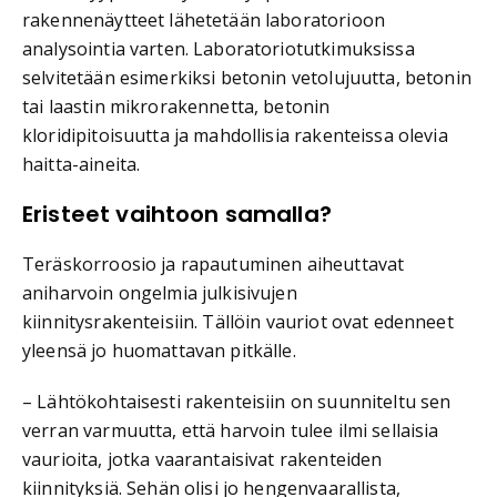
rakennenäytteet lähetetään laboratorioon
analysointia varten. Laboratoriotutkimuksissa
selvitetään esimerkiksi betonin vetolujuutta, betonin
tai laastin mikrorakennetta, betonin
kloridipitoisuutta ja mahdollisia rakenteissa olevia
haitta-aineita.
Eristeet vaihtoon samalla?
Teräskorroosio ja rapautuminen aiheuttavat
aniharvoin ongelmia julkisivujen
kiinnitysrakenteisiin. Tällöin vauriot ovat edenneet
yleensä jo huomattavan pitkälle.
– Lähtökohtaisesti rakenteisiin on suunniteltu sen
verran varmuutta, että harvoin tulee ilmi sellaisia
vaurioita, jotka vaarantaisivat rakenteiden
kiinnityksiä. Sehän olisi jo hengenvaarallista,