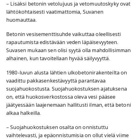
– Lisäksi betonin vetolujuus ja vetomuutoskyky ovat
lähtökohtaisesti vaatimattomia, Suvanen
huomauttaa.
Betonin vesisementtisuhde vaikuttaa oleellisesti
rapautumista edistävään veden läpäisevyyteen.
Suvasen mukaan sen olisi syytä olla mahdollisimman
alhainen, kun tavoitellaan hyvää säilyvyyttä.
1980-luvun alusta lähtien ulkobetonirakenteilta on
vaadittu pakkasenkestävyyttä parantavaa
suojahuokostusta. Suojahuokostuksen ajatuksena
on, että huokosverkostossa oleva vesi pääsee
jäätyessään laajenemaan hallitusti ilman, että betoni
alkaa halkeilla.
– Suojahuokostuksen osalta on onnistuttu
vaihtelevasti, ja epäonnistumisia on ollut vielä viime