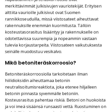
merkittävimmät julkisivujen vauriotekijät. Erityisen
alttiita vaurioille julkisivut ovat Suomen
rannikkoseuduilla, missä viistosateet aiheuttavat
rakennuksille enemmän kuormitusta. Tällöin
kosteustasorasitus lisääntyy ja rakennukselle on
odotettavissa suurempia ja nopeammin vastaan
tulevia korjaustarpeita. Viistosateen vaikutuksesta
seinälle muodostuu vesikalvo.
Mikä betoniteräskorroosio?
Betoniteräskorroosiolla tarkoitetaan ilman
hiilidioksidin aiheuttamaa betonin
neutralisoitumisreaktiota, joka etenee hiljalleen
betonin pinnasta syvemmälle betoniin.
Kosteusrasitus pahentaa riskiä. Betoni on huokoista
ja voi imeä sisäänsä runsaasti vettä. Ruostuminen on