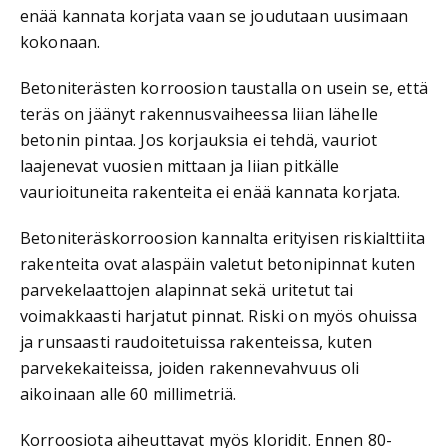
enää kannata korjata vaan se joudutaan uusimaan
kokonaan.
Betoniterästen korroosion taustalla on usein se, että
teräs on jäänyt rakennusvaiheessa liian lähelle
betonin pintaa. Jos korjauksia ei tehdä, vauriot
laajenevat vuosien mittaan ja liian pitkälle
vaurioituneita rakenteita ei enää kannata korjata.
Betoniteräskorroosion kannalta erityisen riskialttiita
rakenteita ovat alaspäin valetut betonipinnat kuten
parvekelaattojen alapinnat sekä uritetut tai
voimakkaasti harjatut pinnat. Riski on myös ohuissa
ja runsaasti raudoitetuissa rakenteissa, kuten
parvekekaiteissa, joiden rakennevahvuus oli
aikoinaan alle 60 millimetriä.
Korroosiota aiheuttavat myös kloridit. Ennen 80-