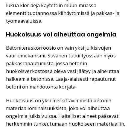
lukua klorideja käytettiin muun muassa
elementtituotannossa kiihdyttimissä ja pakkas- ja
työmaavaluissa.
Huokoisuus voi aiheuttaa ongelmia
Betoniteräskorroosio on vain yksi julkisivujen
vauriomekanismi. Suvanen tutkii työssään myös
pakkasrapautumista, jossa betonin
huokoisverkostossa oleva vesi jäätyy ja aiheuttaa
halkeamia betonissa. Laaja-alaisesti rapautunut
betoni on mahdotonta korjata.
Huokoisuus on yksi merkittävimmistä betonin
materiaaliominaisuuksista, joka voi aiheuttaa
ongelmia julkisivuissa. Haitalliset aineet pääsevät
herkemmin tunkeutumaan huokoiseen materiaaliin.