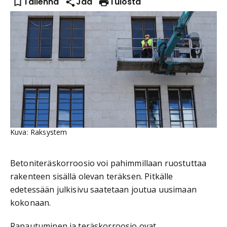
Tallenna
Jaa
Tulosta
Kuva: Raksystem
Betoniteräskorroosio voi pahimmillaan ruostuttaa
rakenteen sisällä olevan teräksen. Pitkälle
edetessään julkisivu saatetaan joutua uusimaan
kokonaan.
Rapautuminen ja teräskorroosio ovat