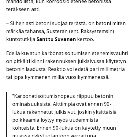
mahdollista, kun korroosio etenee betonissa
teräkseen asti.
– Siihen asti betoni suojaa terästä, on betoni miten
märkää tahansa, Susteran (ent. Raksystemsin)
kuntotutkija
Santtu Suvanen
kertoo.
Edellä kuvatun karbonatisoitumisen etenemisvauhti
on pitkälti kiinni rakennuksen julkisivussa käytetyn
betonin laadusta. Reaktio voi edetä pari millimetriä
tai jopa kymmenen milliä vuosikymmenessä.
"Karbonatisoitumisnopeus riippuu betonin
ominaisuuksista. Alttiimpia ovat ennen 90-
lukua rakennetut julkisivut, joskin yksittäisiä
poikkeamia löytyy myös uudemmista
kohteista. Ennen 90-lukua on käytetty muun
muassa nykytuotantoon verrattuna