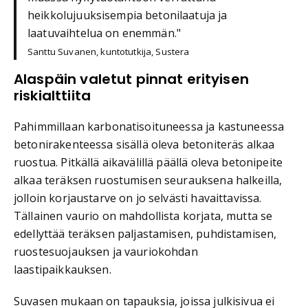
heikkolujuuksisempia betonilaatuja ja
laatuvaihtelua on enemmän."
Santtu Suvanen, kuntotutkija, Sustera
Alaspäin valetut pinnat erityisen
riskialttiita
Pahimmillaan karbonatisoituneessa ja kastuneessa
betonirakenteessa sisällä oleva betoniteräs alkaa
ruostua. Pitkällä aikavälillä päällä oleva betonipeite
alkaa teräksen ruostumisen seurauksena halkeilla,
jolloin korjaustarve on jo selvästi havaittavissa.
Tällainen vaurio on mahdollista korjata, mutta se
edellyttää teräksen paljastamisen, puhdistamisen,
ruostesuojauksen ja vauriokohdan
laastipaikkauksen.
Suvasen mukaan on tapauksia, joissa julkisivua ei