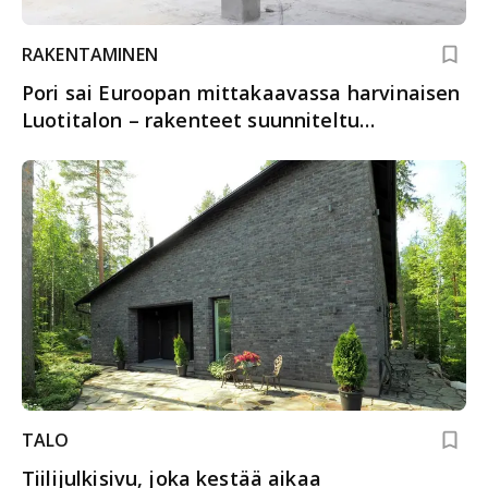
RAKENTAMINEN
Pori sai Euroopan mittakaavassa harvinaisen
Luotitalon – rakenteet suunniteltu
kestämään kovimmatkin harjoitukset
TALO
Tiilijulkisivu, joka kestää aikaa