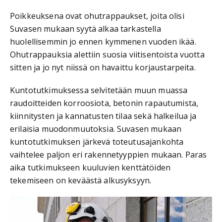
Poikkeuksena ovat ohutrappaukset, joita olisi
Suvasen mukaan syytä alkaa tarkastella
huolellisemmin jo ennen kymmenen vuoden ikää.
Ohutrappauksia alettiin suosia viitisentoista vuotta
sitten ja jo nyt niissä on havaittu korjaustarpeita.
Kuntotutkimuksessa selvitetään muun muassa
raudoitteiden korroosiota, betonin rapautumista,
kiinnitysten ja kannatusten tilaa sekä halkeilua ja
erilaisia muodonmuutoksia. Suvasen mukaan
kuntotutkimuksen järkevä toteutusajankohta
vaihtelee paljon eri rakennetyyppien mukaan. Paras
aika tutkimukseen kuuluvien kenttätöiden
tekemiseen on keväästä alkusyksyyn.