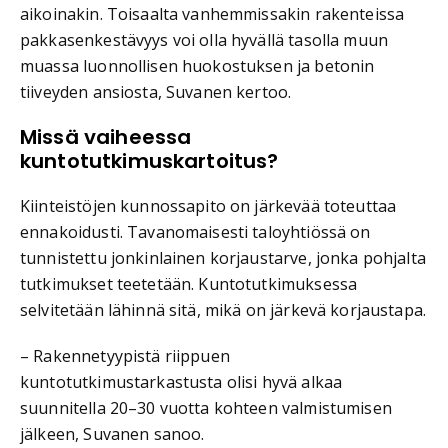
aikoinakin. Toisaalta vanhemmissakin rakenteissa
pakkasenkestävyys voi olla hyvällä tasolla muun
muassa luonnollisen huokostuksen ja betonin
tiiveyden ansiosta, Suvanen kertoo.
Missä vaiheessa
kuntotutkimuskartoitus?
Kiinteistöjen kunnossapito on järkevää toteuttaa
ennakoidusti. Tavanomaisesti taloyhtiössä on
tunnistettu jonkinlainen korjaustarve, jonka pohjalta
tutkimukset teetetään. Kuntotutkimuksessa
selvitetään lähinnä sitä, mikä on järkevä korjaustapa.
– Rakennetyypistä riippuen
kuntotutkimustarkastusta olisi hyvä alkaa
suunnitella 20–30 vuotta kohteen valmistumisen
jälkeen, Suvanen sanoo.