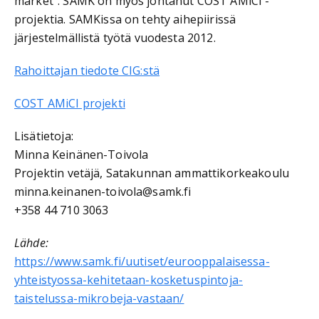
market". SAMK on myös johtanut COST AMiCI -
projektia. SAMKissa on tehty aihepiirissä
järjestelmällistä työtä vuodesta 2012.
Rahoittajan tiedote CIG:stä
COST AMiCI projekti
Lisätietoja:
Minna Keinänen-Toivola
Projektin vetäjä, Satakunnan ammattikorkeakoulu
minna.keinanen-toivola@samk.fi
+358 44 710 3063
Lähde:
https://www.samk.fi/uutiset/eurooppalaisessa-
yhteistyossa-kehitetaan-kosketuspintoja-
taistelussa-mikrobeja-vastaan/