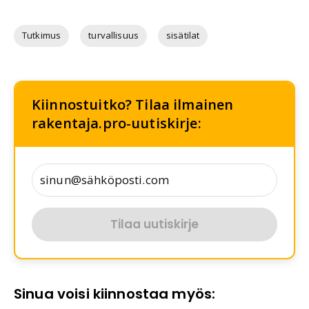
Tutkimus
turvallisuus
sisätilat
Kiinnostuitko? Tilaa ilmainen
rakentaja.pro-uutiskirje:
Tilaa uutiskirje
Sinua voisi kiinnostaa myös: