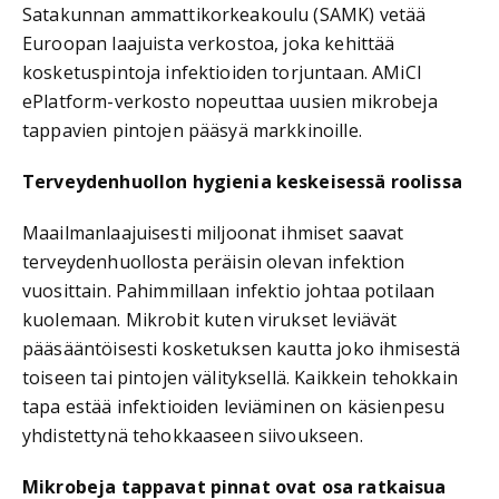
Satakunnan ammattikorkeakoulu (SAMK) vetää
Euroopan laajuista verkostoa, joka kehittää
kosketuspintoja infektioiden torjuntaan. AMiCI
ePlatform-verkosto nopeuttaa uusien mikrobeja
tappavien pintojen pääsyä markkinoille.
Terveydenhuollon hygienia keskeisessä roolissa
Maailmanlaajuisesti miljoonat ihmiset saavat
terveydenhuollosta peräisin olevan infektion
vuosittain. Pahimmillaan infektio johtaa potilaan
kuolemaan. Mikrobit kuten virukset leviävät
pääsääntöisesti kosketuksen kautta joko ihmisestä
toiseen tai pintojen välityksellä. Kaikkein tehokkain
tapa estää infektioiden leviäminen on käsienpesu
yhdistettynä tehokkaaseen siivoukseen.
Mikrobeja tappavat pinnat ovat osa ratkaisua