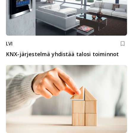
LVI
KNX-järjestelmä yhdistää talosi toiminnot