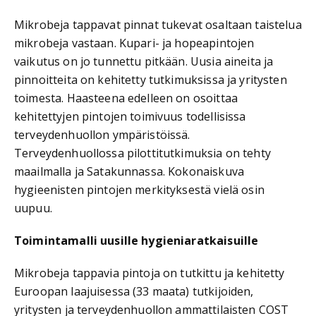
Mikrobeja tappavat pinnat tukevat osaltaan taistelua
mikrobeja vastaan. Kupari- ja hopeapintojen
vaikutus on jo tunnettu pitkään. Uusia aineita ja
pinnoitteita on kehitetty tutkimuksissa ja yritysten
toimesta. Haasteena edelleen on osoittaa
kehitettyjen pintojen toimivuus todellisissa
terveydenhuollon ympäristöissä.
Terveydenhuollossa pilottitutkimuksia on tehty
maailmalla ja Satakunnassa. Kokonaiskuva
hygieenisten pintojen merkityksestä vielä osin
uupuu.
Toimintamalli uusille hygieniaratkaisuille
Mikrobeja tappavia pintoja on tutkittu ja kehitetty
Euroopan laajuisessa (33 maata) tutkijoiden,
yritysten ja terveydenhuollon ammattilaisten COST