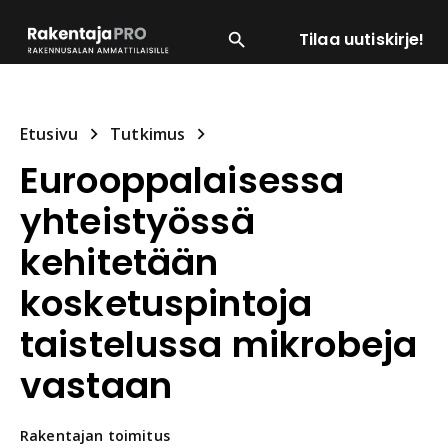
Tilaa uutiskirje!
SUOSITUIMMAT
ENERGIA
LVI
MATERIAALI
Etusivu
Tutkimus
Eurooppalaisessa
yhteistyössä
kehitetään
kosketuspintoja
taistelussa mikrobeja
vastaan
Rakentajan
toimitus