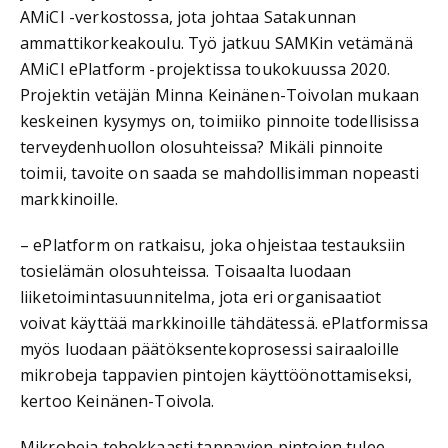
AMiCI -verkostossa, jota johtaa Satakunnan
ammattikorkeakoulu. Työ jatkuu SAMKin vetämänä
AMiCI ePlatform -projektissa toukokuussa 2020.
Projektin vetäjän Minna Keinänen-Toivolan mukaan
keskeinen kysymys on, toimiiko pinnoite todellisissa
terveydenhuollon olosuhteissa? Mikäli pinnoite
toimii, tavoite on saada se mahdollisimman nopeasti
markkinoille.
– ePlatform on ratkaisu, joka ohjeistaa testauksiin
tosielämän olosuhteissa. Toisaalta luodaan
liiketoimintasuunnitelma, jota eri organisaatiot
voivat käyttää markkinoille tähdätessä. ePlatformissa
myös luodaan päätöksentekoprosessi sairaaloille
mikrobeja tappavien pintojen käyttöönottamiseksi,
kertoo Keinänen-Toivola.
Mikrobeja tehokkaasti tappavien pintojen tulee