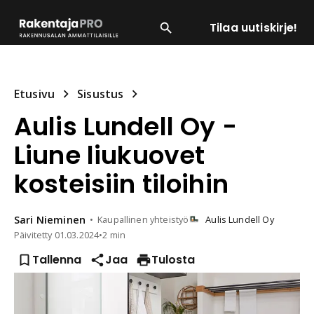
Tilaa uutiskirje!
SUOSITUIMMAT
ENERGIA
LVI
MATERIAALI
Etusivu
Sisustus
Aulis Lundell Oy -
Liune liukuovet
kosteisiin tiloihin
Sari
Nieminen
Kaupallinen yhteistyö
Aulis Lundell Oy
Päivitetty
01.03.2024
•
2 min
Tallenna
Jaa
Tulosta