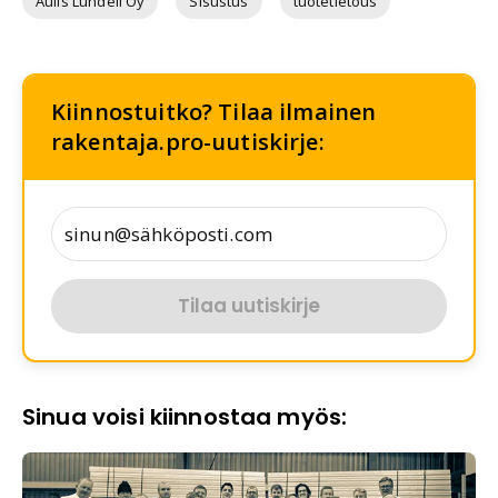
Aulis Lundell Oy
Sisustus
tuotetietous
Kiinnostuitko? Tilaa ilmainen
rakentaja.pro-uutiskirje:
Tilaa uutiskirje
Sinua voisi kiinnostaa myös: