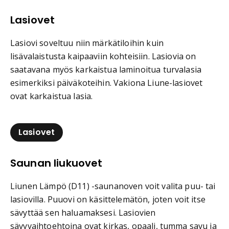
Lasiovet
Lasiovi soveltuu niin märkätiloihin kuin
lisävalaistusta kaipaaviin kohteisiin. Lasiovia on
saatavana myös karkaistua laminoitua turvalasia
esimerkiksi päiväkoteihin. Vakiona Liune-lasiovet
ovat karkaistua lasia.
Lasiovet
Saunan liukuovet
Liunen Lämpö (D11) -saunanoven voit valita puu- tai
lasiovilla. Puuovi on käsittelemätön, joten voit itse
sävyttää sen haluamaksesi. Lasiovien
sävyvaihtoehtoina ovat kirkas, opaali, tumma savu ja