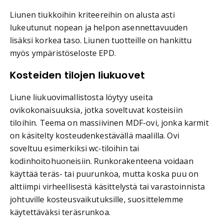
Liunen tiukkoihin kriteereihin on alusta asti
lukeutunut nopean ja helpon asennettavuuden
lisäksi korkea taso. Liunen tuotteille on hankittu
myös ympäristöseloste EPD.
Kosteiden tilojen liukuovet
Liune liukuovimallistosta löytyy useita
ovikokonaisuuksia, jotka soveltuvat kosteisiin
tiloihin. Teema on massiivinen MDF-ovi, jonka karmit
on käsitelty kosteudenkestävällä maalilla. Ovi
soveltuu esimerkiksi wc-tiloihin tai
kodinhoitohuoneisiin. Runkorakenteena voidaan
käyttää teräs- tai puurunkoa, mutta koska puu on
alttiimpi virheellisestä käsittelystä tai varastoinnista
johtuville kosteusvaikutuksille, suosittelemme
käytettäväksi teräsrunkoa.