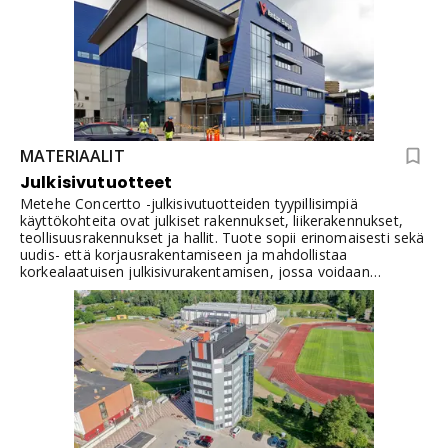
MATERIAALIT
Julkisivutuotteet
Metehe Concertto -julkisivutuotteiden tyypillisimpiä
käyttökohteita ovat julkiset rakennukset, liikerakennukset,
teollisuusrakennukset ja hallit. Tuote sopii erinomaisesti sekä
uudis- että korjausrakentamiseen ja mahdollistaa
korkealaatuisen julkisivurakentamisen, jossa voidaan
joustavasti yhdistellä eri materiaaleja ja muotoja.
Kiinnitysalustana voidaan käyttää teräsrankaa tai
puukoolausta. Tuotteet suunnitellaan, mitoitetaan ja
valmistetaan projektikohtaisesti.