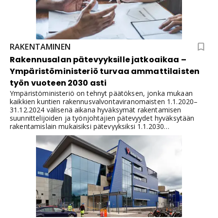
RAKENTAMINEN
Rakennusalan pätevyyksille jatkoaikaa –
Ympäristöministeriö turvaa ammattilaisten
työn vuoteen 2030 asti
Ympäristöministeriö on tehnyt päätöksen, jonka mukaan
kaikkien kuntien rakennusvalvontaviranomaisten 1.1.2020–
31.12.2024 välisenä aikana hyväksymät rakentamisen
suunnittelijoiden ja työnjohtajien pätevyydet hyväksytään
rakentamislain mukaisiksi pätevyyksiksi 1.1.2030
asti.Suunnittelijat ja työnjohtajat voivat toimia vastaavissa
tehtävissä sekä vaativuusluokan että rakentamishankkeen
osalta.