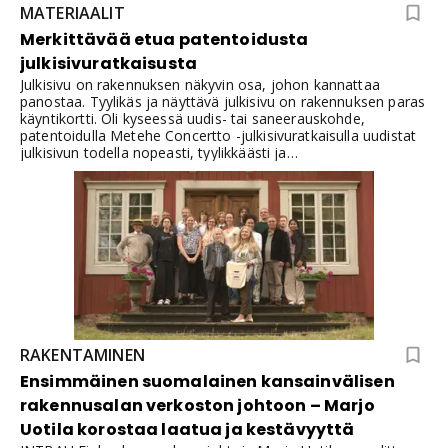
MATERIAALIT
Merkittävää etua patentoidusta
julkisivuratkaisusta
Julkisivu on rakennuksen näkyvin osa, johon kannattaa
panostaa. Tyylikäs ja näyttävä julkisivu on rakennuksen paras
käyntikortti. Oli kyseessä uudis- tai saneerauskohde,
patentoidulla Metehe Concertto -julkisivuratkaisulla uudistat
julkisivun todella nopeasti, tyylikkäästi ja
kustannustehokkaasti. Concertto-peltijulkisivu on helppo
toteuttaa alkaen suunnittelusta työmaatoteutukseen ja
soveltuu erinomaisesti niin teollisuushalleihin kuin
kaupparakennuksiin ja toimistorakennuksiin.Tutustu tästä
artikkelista lisää Concertto -julkisivuratkaisun ominaisuuksiin
ja erilaisiin referenssikohteisiin.
RAKENTAMINEN
Ensimmäinen suomalainen kansainvälisen
rakennusalan verkoston johtoon – Marjo
Uotila korostaa laatua ja kestävyyttä