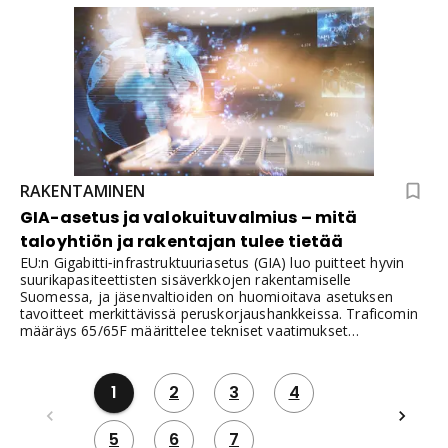
Näin ei kuitenkaan pidä olla.
RAKENTAMINEN
GIA-asetus ja valokuituvalmius – mitä
taloyhtiön ja rakentajan tulee tietää
EU:n Gigabitti‑infrastruktuuriasetus (GIA) luo puitteet hyvin
suurikapasiteettisten sisäverkkojen rakentamiselle
Suomessa, ja jäsenvaltioiden on huomioitava asetuksen
tavoitteet merkittävissä peruskorjaushankkeissa. Traficomin
määräys 65/65F määrittelee tekniset vaatimukset
sisäverkkojen suunnittelulle, rakentamiselle, mittaukselle ja
dokumentoinnille, ja tukee GIA-asetuksen tavoitteita.
1
2
3
4
5
6
7