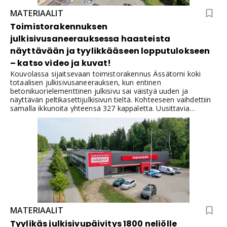
MATERIAALIT
Toimistorakennuksen
julkisivusaneerauksessa haasteista
näyttävään ja tyylikkääseen lopputulokseen
– katso video ja kuvat!
Kouvolassa sijaitsevaan toimistorakennus Ässätorni koki
totaalisen julkisivusaneerauksen, kun entinen
betonikuorielementtinen julkisivu sai väistyä uuden ja
näyttävän peltikasettijulkisivun tieltä. Kohteeseen vaihdettiin
samalla ikkunoita yhteensä 327 kappaletta. Uusittavia
julkisivuneliöitä ovaalin muotoisella rakennuksella oli
yhteensä 1370 m2.Rakennuksen ovaali muoto ja 26 metrin
korkeus aiheuttamat haasteet toivat oman lisänsä projektiin.
Tyylikäs ja näyttävä lopputulos kiitti tekijöitään ja tilaajaa
kuitenkin lopuksi.
MATERIAALIT
Tyylikäs julkisivupäivitys 1800 neliölle