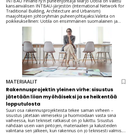
INTBAU Finland ry:n puheenjohtaja Marjo Uotila on valittu
kansainvälisen INTBAU-järjestön (International Network for
Traditional Building, Architecture and Urbanism)
maajohtajien johtoryhmän puheenjohtajaksi.Valinta on
poikkeuksellinen: Uotila on ensimmäinen suomalainen ja
ensimmäinen nainen tehtävässä. INTBAU on
maailmanlaajuinen verkosto, jonka perustaja on Ison-
Britannian kuningas Charles III, ja se kokoaa yhteen yli 40
maassa toimivat organisaatiot.
MATERIAALIT
Rakennusprojektin yleinen virhe: sisustus
jätetään liian myöhäiseksi ja se heikentää
lopputulosta
Suuri osa rakennusprojekteista tekee saman virheen –
sisustus jätetään viimeiseksi ja huomioidaan vasta siinä
vaiheessa, kun tekniset ratkaisut on jo lukittu. Sisustus
nähdään usein vain pintojen, materiaalien ja kalusteiden
valintana sen jälkeen, kun rakennus on jo teknisesti valmis.