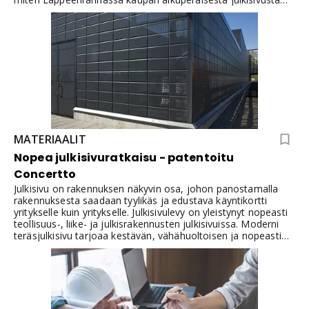
saatiin helposti kertoheitolla näyttävä ja tyylikäs.
MATERIAALIT
Nopea julkisivuratkaisu - patentoitu
Concertto
Julkisivu on rakennuksen näkyvin osa, johon panostamalla
rakennuksesta saadaan tyylikäs ja edustava käyntikortti
yritykselle kuin yritykselle. Julkisivulevy on yleistynyt nopeasti
teollisuus-, liike- ja julkisrakennusten julkisivuissa. Moderni
teräsjulkisivu tarjoaa kestävän, vähähuoltoisen ja nopeasti
asennettavan ratkaisun niin uudisrakentamiseen kuin
julkisivusaneeraukseen.Oikein valittu julkisivulevy parantaa
rakennuksen ilmettä, suojaa rakenteita ja voi nopeuttaa
työmaan valmistumista merkittävästi. Oli kyseessä uudis- tai
saneerauskohde, patentoidulla Metehe Concertolla uudistat
julkisivun nopeasti, tyylikkäästi ja kustannustehokkaasti.