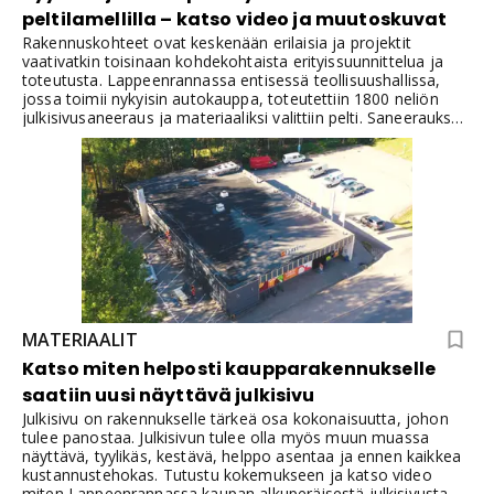
peltilamellilla – katso video ja muutoskuvat
Rakennuskohteet ovat keskenään erilaisia ja projektit
vaativatkin toisinaan kohdekohtaista erityissuunnittelua ja
toteutusta. Lappeenrannassa entisessä teollisuushallissa,
jossa toimii nykyisin autokauppa, toteutettiin 1800 neliön
julkisivusaneeraus ja materiaaliksi valittiin pelti. Saneerauksen
toteutustapa peltilamellista edellytti uuden tuotteen kehitystä
rakentamisen yhteydessä. Ratkaisulla tavoiteltiin erityisesti
näyttävyyttä. Katso kuvien lisäksi video!
MATERIAALIT
Katso miten helposti kaupparakennukselle
saatiin uusi näyttävä julkisivu
Julkisivu on rakennukselle tärkeä osa kokonaisuutta, johon
tulee panostaa. Julkisivun tulee olla myös muun muassa
näyttävä, tyylikäs, kestävä, helppo asentaa ja ennen kaikkea
kustannustehokas. Tutustu kokemukseen ja katso video
miten Lappeenrannassa kaupan alkuperäisestä julkisivusta