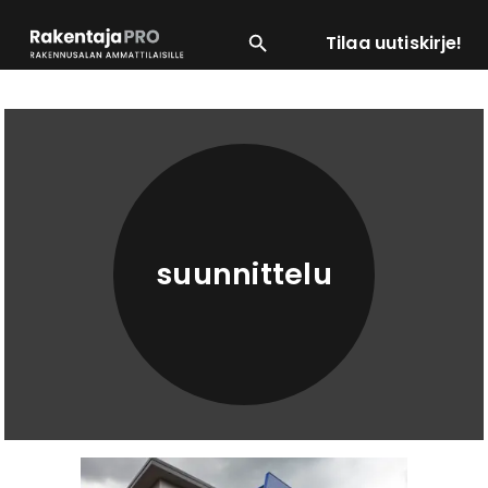
Tilaa uutiskirje!
SUOSITUIMMAT
ENERGIA
LVI
MATERIAALI
suunnittelu