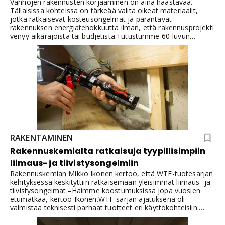
Vanhojen rakennusten korjaaminen on aina haastavaa.
Tällaisissa kohteissa on tärkeää valita oikeat materiaalit,
jotka ratkaisevat kosteusongelmat ja parantavat
rakennuksen energiatehokkuutta ilman, että rakennusprojekti
venyy aikarajoista tai budjetista.Tutustumme 60-luvun
omakotitalon korjausprojektiin, jossa Isodrän-eristyslevyt
valittiin osaksi kosteusongelman remonttia.
RAKENTAMINEN
Rakennuskemialta ratkaisuja tyypillisimpiin
liimaus- ja tiivistysongelmiin
Rakennuskemian Mikko Ikonen kertoo, että WTF-tuotesarjan
kehityksessä keskityttiin ratkaisemaan yleisimmät liimaus- ja
tiivistysongelmat.–Haimme koostumuksissa jopa vuosien
etumatkaa, kertoo Ikonen.WTF-sarjan ajatuksena oli
valmistaa teknisesti parhaat tuotteet eri käyttökohteisiin.
Tämän vuoksi koko liima- ja tiivistysmassavalikoima mietittiin
aivan uusiksi. Sarjan korkea laatu on saavutettu