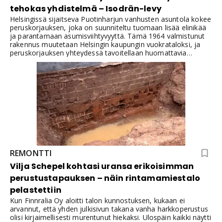
tehokas yhdistelmä – Isodrän-levy
Helsingissä sijaitseva Puotinharjun vanhusten asuntola kokee
peruskorjauksen, joka on suunniteltu tuomaan lisää elinikää
ja parantamaan asumisviihtyvyyttä. Tämä 1964 valmistunut
rakennus muutetaan Helsingin kaupungin vuokrataloksi, ja
peruskorjauksen yhteydessä tavoitellaan huomattavia
parannuksia niin tekniseen suorituskykyyn kuin
ulkonäköönkin. Lujatalo Oy:n tuotantoinsinööri Santeri
Hintukainen valaisee projektin kulmakiviä ja erityisesti
Isodrän-levyn roolia tässä mittavassa hankkeessa.
REMONTTI
Vilja Schepel kohtasi uransa erikoisimman
perustustapauksen – näin rintamamiestalo
pelastettiin
Kun Finnralia Oy aloitti talon kunnostuksen, kukaan ei
arvannut, että yhden julkisivun takana vanha harkkoperustus
olisi kirjaimellisesti murentunut hiekaksi. Ulospäin kaikki näytti