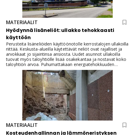
MATERIAALIT
Hyödynnä lisäneliöt: ullakko tehokkaasti
käyttöön
Perusteita lisäneliöiden käyttöönotolle kerrostalojen ullakoilla
riittää. Keskusta-alueilla käytettävät neliöt ovat rajalliset ja
arvokkaat jo sijaintinsa ansiosta. Uudet asunnot ullakoilla
tuovat myös taloyhtiölle lisää osakekantaa ja nostavat koko
taloyhtiön arvoa. Puhumattakaan energiatehokkuuden
parantumisesta uusien eristyksien myötä
ullakkorakentamisen yhteydessä. Paloturvallisuuskin paranee
monessa tapauksessa ullakolla olevien varastojen
poistumisen myötä.
MATERIAALIT
Kosteudenhallinnan ja lämmöneristyksen