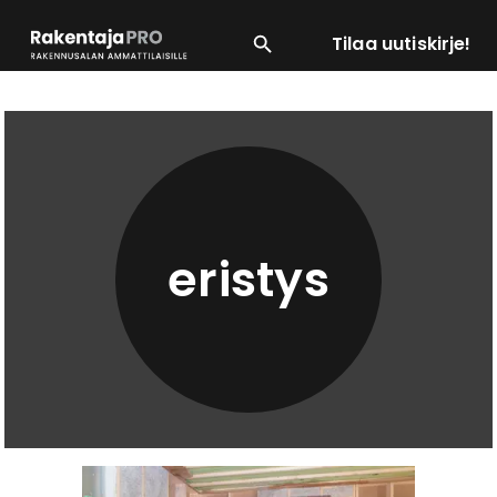
Tilaa uutiskirje!
SUOSITUIMMAT
ENERGIA
LVI
MATERIAALI
eristys