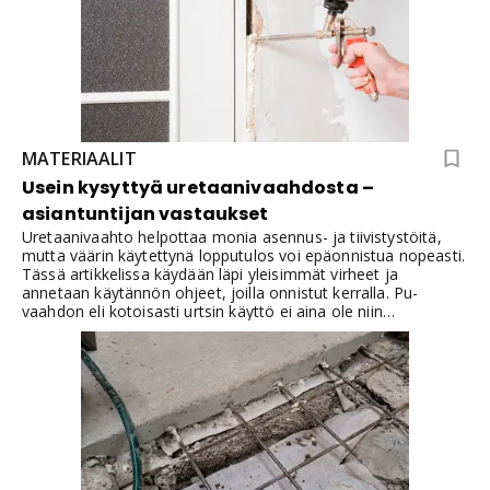
nopeuttaa työskentelyä.– Olisi se elämä paljon helpompaa,
kun ei tarvittis montaa eri putkiloa jokaiselle työmaalle
hommata, huomauttaa kireällä aikataululla urakkaa vääntävä
Raksan Rampe.
MATERIAALIT
Usein kysyttyä uretaanivaahdosta –
asiantuntijan vastaukset
Uretaanivaahto helpottaa monia asennus- ja tiivistystöitä,
mutta väärin käytettynä lopputulos voi epäonnistua nopeasti.
Tässä artikkelissa käydään läpi yleisimmät virheet ja
annetaan käytännön ohjeet, joilla onnistut kerralla. Pu-
vaahdon eli kotoisasti urtsin käyttö ei aina ole niin
yksioikoista. Uretaanipistoolin käytölläkin on omat niksinsä.
Ongelmatilanteita tulee ja tässä niihin Rakennuskemian
asiantuntijan vastauksia.