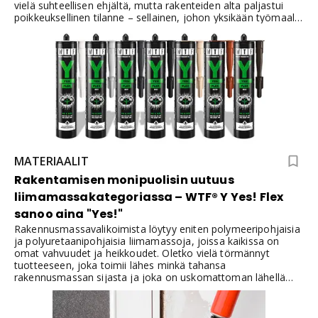
vielä suhteellisen ehjältä, mutta rakenteiden alta paljastui
poikkeuksellinen tilanne – sellainen, johon yksikään työmaalla
vieraillut asiantuntija ei ollut törmännyt aiemmin.
MATERIAALIT
Rakentamisen monipuolisin uutuus
liimamassakategoriassa – WTF® Y Yes! Flex
sanoo aina "Yes!"
Rakennusmassavalikoimista löytyy eniten polymeeripohjaisia
ja polyuretaanipohjaisia liimamassoja, joissa kaikissa on
omat vahvuudet ja heikkoudet. Oletko vielä törmännyt
tuotteeseen, joka toimii lähes minkä tahansa
rakennusmassan sijasta ja joka on uskomattoman lähellä
levitys- sekä tiivistysominaisuuksiltaan silikonia?Ajatus
yhdestä “yleismassasta” houkuttelee erityisesti silloin, kun
työmaalla halutaan vähentää tuotteiden määrää ja