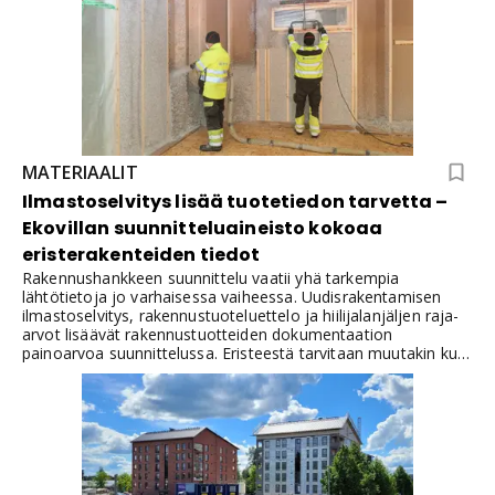
MATERIAALIT
Ilmastoselvitys lisää tuotetiedon tarvetta –
Ekovillan suunnitteluaineisto kokoaa
eristerakenteiden tiedot
Rakennushankkeen suunnittelu vaatii yhä tarkempia
lähtötietoja jo varhaisessa vaiheessa. Uudisrakentamisen
ilmastoselvitys, rakennustuoteluettelo ja hiilijalanjäljen raja-
arvot lisäävät rakennustuotteiden dokumentaation
painoarvoa suunnittelussa. Eristeestä tarvitaan muutakin kuin
lämmönjohtavuus, rakennepaksuus ja U-arvo. Suunnittelussa
tarvitaan päästötietoja, rakennetyyppejä, paloteknisiä tietoja,
detaljeja ja mallinnusaineistoja suoraan hyödynnettävässä
muodossa.