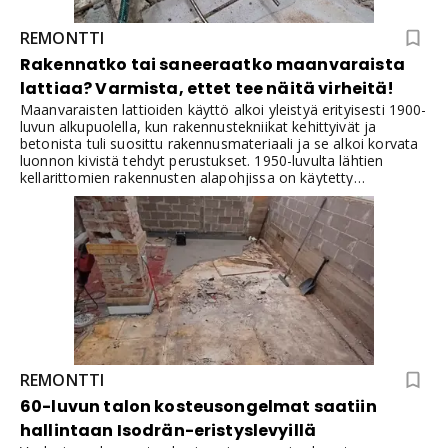
REMONTTI
Rakennatko tai saneeraatko maanvaraista
lattiaa? Varmista, ettet tee näitä virheitä!
Maanvaraisten lattioiden käyttö alkoi yleistyä erityisesti 1900-
luvun alkupuolella, kun rakennustekniikat kehittyivät ja
betonista tuli suosittu rakennusmateriaali ja se alkoi korvata
luonnon kivistä tehdyt perustukset. 1950-luvulta lähtien
kellarittomien rakennusten alapohjissa on käytetty
maanvaraista laattaa. Maanvaraiset lattiat ovat olleet
erityisen suosittuja alueilla, joilla on vakaat
maaperäolosuhteet ja vähän pohjaveden aiheuttamia
ongelmia.
REMONTTI
60-luvun talon kosteusongelmat saatiin
hallintaan Isodrän-eristyslevyillä