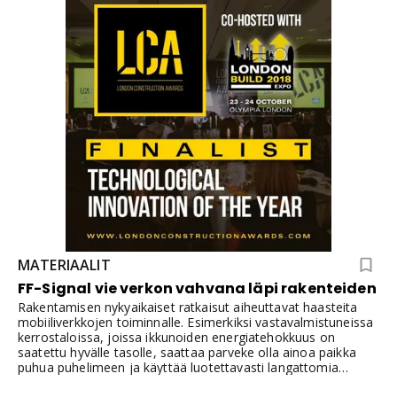
pitkäjänteisellä tutkimus- ja tuotekehitystyöllä yhdessä
johtavien alan pioneerien kanssa.
MATERIAALIT
FF-Signal vie verkon vahvana läpi rakenteiden
Rakentamisen nykyaikaiset ratkaisut aiheuttavat haasteita
mobiiliverkkojen toiminnalle. Esimerkiksi vastavalmistuneissa
kerrostaloissa, joissa ikkunoiden energiatehokkuus on
saatettu hyvälle tasolle, saattaa parveke olla ainoa paikka
puhua puhelimeen ja käyttää luotettavasti langattomia
laitteita. Ongelmia esiintyy myös vanhoissa rakennuksissa,