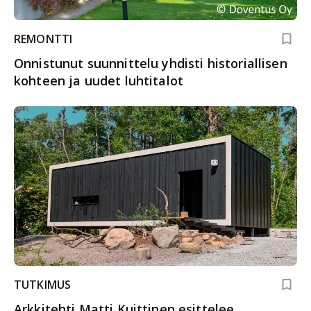
REMONTTI
Onnistunut suunnittelu yhdisti historiallisen
kohteen ja uudet luhtitalot
TUTKIMUS
Arkkitehti Matti Kuittinen esittelee