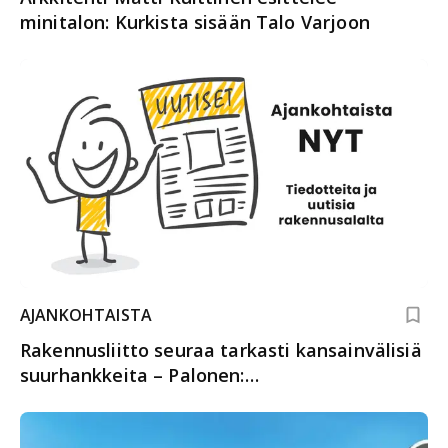
minitalon: Kurkista sisään Talo Varjoon
AJANKOHTAISTA
Rakennusliitto seuraa tarkasti kansainvälisiä
suurhankkeita – Palonen:
“Saatavuusharkintaa tiukennettava”