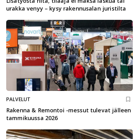
Lisätyöstä riita, tilaaja ei maksa laskua tai
urakka venyy – kysy rakennusalan juristilta
PALVELUT
Rakenna & Remontoi -messut tulevat jälleen
tammikuussa 2026