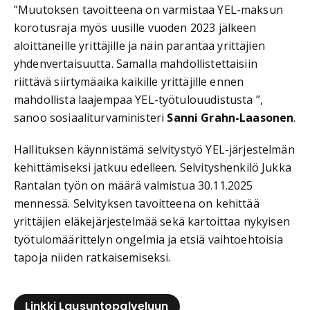
”Muutoksen tavoitteena on varmistaa YEL-maksun
korotusraja myös uusille vuoden 2023 jälkeen
aloittaneille yrittäjille ja näin parantaa yrittäjien
yhdenvertaisuutta. Samalla mahdollistettaisiin
riittävä siirtymäaika kaikille yrittäjille ennen
mahdollista laajempaa YEL-työtulouudistusta ”,
sanoo sosiaaliturvaministeri
Sanni Grahn-Laasonen
.
Hallituksen käynnistämä selvitystyö YEL-järjestelmän
kehittämiseksi jatkuu edelleen. Selvityshenkilö Jukka
Rantalan työn on määrä valmistua 30.11.2025
mennessä. Selvityksen tavoitteena on kehittää
yrittäjien eläkejärjestelmää sekä kartoittaa nykyisen
työtulomäärittelyn ongelmia ja etsiä vaihtoehtoisia
tapoja niiden ratkaisemiseksi.
Linkki Lausuntopalveluun