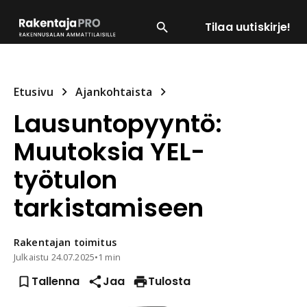
Tilaa uutiskirje!
SUOSITUIMMAT
ENERGIA
LVI
MATERIAALI
Etusivu
Ajankohtaista
Lausuntopyyntö:
Muutoksia YEL-
työtulon
tarkistamiseen
Rakentajan
toimitus
Julkaistu
24.07.2025
•
1 min
Tallenna
Jaa
Tulosta