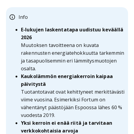
Info
E-lukujen laskentatapa uudistuu keväällä
2026
Muutoksen tavoitteena on kuvata
rakennusten energiatehokkuutta tarkemmin
ja tasapuolisemmin eri lämmitysmuotojen
osalta.
Kaukolämmön energiakerroin kaipaa
päivitystä
Tuotantotavat ovat kehittyneet merkittävästi
viime vuosina. Esimerkiksi Fortum on
vähentänyt päästöjään Espoossa lähes 60 %
vuodesta 2019.
Yksi kerroin ei enää riitä ja tarvitaan
verkkokohtaisia arvoja