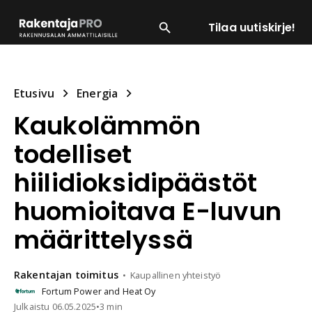
Tilaa uutiskirje!
SUOSITUIMMAT
ENERGIA
LVI
MATERIAALI
Etusivu
Energia
Kaukolämmön
todelliset
hiilidioksidipäästöt
huomioitava E-luvun
määrittelyssä
Rakentajan
toimitus
Kaupallinen yhteistyö
Fortum Power and Heat Oy
Julkaistu
06.05.2025
•
3 min