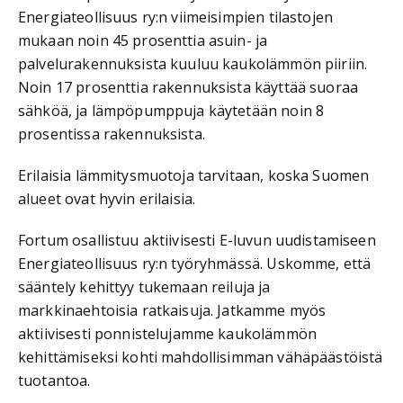
Energiateollisuus ry:n viimeisimpien tilastojen
mukaan noin 45 prosenttia asuin- ja
palvelurakennuksista kuuluu kaukolämmön piiriin.
Noin 17 prosenttia rakennuksista käyttää suoraa
sähköä, ja lämpöpumppuja käytetään noin 8
prosentissa rakennuksista.
Erilaisia lämmitysmuotoja tarvitaan, koska Suomen
alueet ovat hyvin erilaisia.
Fortum osallistuu aktiivisesti E-luvun uudistamiseen
Energiateollisuus ry:n työryhmässä. Uskomme, että
sääntely kehittyy tukemaan reiluja ja
markkinaehtoisia ratkaisuja. Jatkamme myös
aktiivisesti ponnistelujamme kaukolämmön
kehittämiseksi kohti mahdollisimman vähäpäästöistä
tuotantoa.