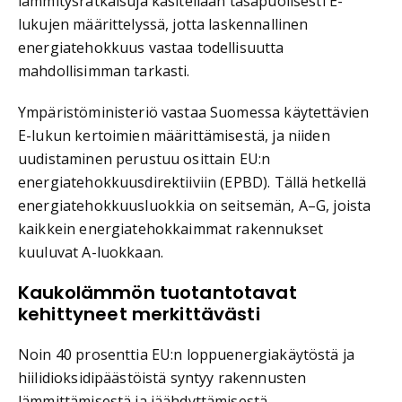
lämmitysratkaisuja käsitellään tasapuolisesti E-
lukujen määrittelyssä, jotta laskennallinen
energiatehokkuus vastaa todellisuutta
mahdollisimman tarkasti.
Ympäristöministeriö vastaa Suomessa käytettävien
E-lukun kertoimien määrittämisestä, ja niiden
uudistaminen perustuu osittain EU:n
energiatehokkuusdirektiiviin (EPBD). Tällä hetkellä
energiatehokkuusluokkia on seitsemän, A–G, joista
kaikkein energiatehokkaimmat rakennukset
kuuluvat A-luokkaan.
Kaukolämmön tuotantotavat
kehittyneet merkittävästi
Noin 40 prosenttia EU:n loppuenergiakäytöstä ja
hiilidioksidipäästöistä syntyy rakennusten
lämmittämisestä ja jäähdyttämisestä.