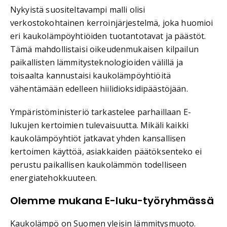
Nykyistä suositeltavampi malli olisi
verkostokohtainen kerroinjärjestelmä, joka huomioi
eri kaukolämpöyhtiöiden tuotantotavat ja päästöt.
Tämä mahdollistaisi oikeudenmukaisen kilpailun
paikallisten lämmitysteknologioiden välillä ja
toisaalta kannustaisi kaukolämpöyhtiöitä
vähentämään edelleen hiilidioksidipäästöjään.
Ympäristöministeriö tarkastelee parhaillaan E-
lukujen kertoimien tulevaisuutta. Mikäli kaikki
kaukolämpöyhtiöt jatkavat yhden kansallisen
kertoimen käyttöä, asiakkaiden päätöksenteko ei
perustu paikallisen kaukolämmön todelliseen
energiatehokkuuteen.
Olemme mukana E-luku-työryhmässä
Kaukolämpö on Suomen yleisin lämmitysmuoto.