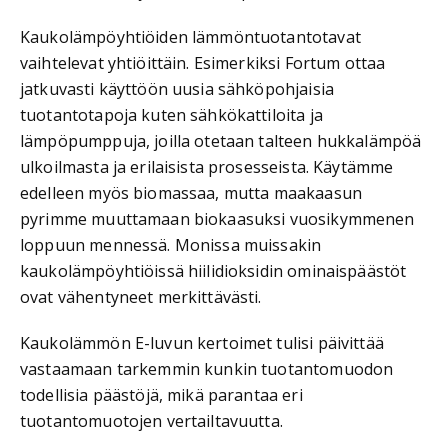
Kaukolämpöyhtiöiden lämmöntuotantotavat
vaihtelevat yhtiöittäin. Esimerkiksi Fortum ottaa
jatkuvasti käyttöön uusia sähköpohjaisia
tuotantotapoja kuten sähkökattiloita ja
lämpöpumppuja, joilla otetaan talteen hukkalämpöä
ulkoilmasta ja erilaisista prosesseista. Käytämme
edelleen myös biomassaa, mutta maakaasun
pyrimme muuttamaan biokaasuksi vuosikymmenen
loppuun mennessä. Monissa muissakin
kaukolämpöyhtiöissä hiilidioksidin ominaispäästöt
ovat vähentyneet merkittävästi.
Kaukolämmön E-luvun kertoimet tulisi päivittää
vastaamaan tarkemmin kunkin tuotantomuodon
todellisia päästöjä, mikä parantaa eri
tuotantomuotojen vertailtavuutta.