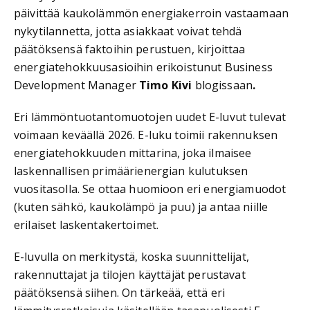
päivittää kaukolämmön energiakerroin vastaamaan
nykytilannetta, jotta asiakkaat voivat tehdä
päätöksensä faktoihin perustuen, kirjoittaa
energiatehokkuusasioihin erikoistunut Business
Development Manager
Timo Kivi
blogissaan
.
Eri lämmöntuotantomuotojen uudet E-luvut tulevat
voimaan keväällä 2026. E-luku toimii rakennuksen
energiatehokkuuden mittarina, joka ilmaisee
laskennallisen primäärienergian kulutuksen
vuositasolla. Se ottaa huomioon eri energiamuodot
(kuten sähkö, kaukolämpö ja puu) ja antaa niille
erilaiset laskentakertoimet.
E-luvulla on merkitystä, koska suunnittelijat,
rakennuttajat ja tilojen käyttäjät perustavat
päätöksensä siihen. On tärkeää, että eri