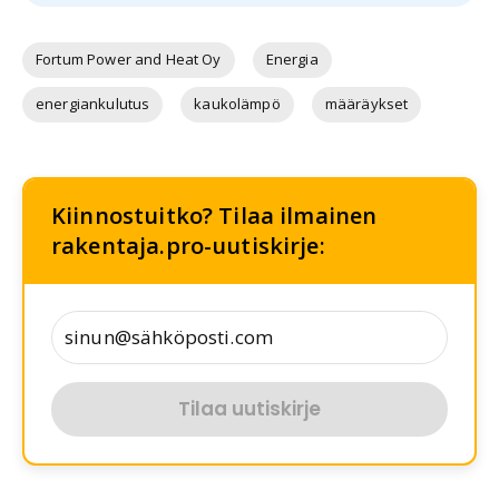
Fortum Power and Heat Oy
Energia
energiankulutus
kaukolämpö
määräykset
Kiinnostuitko? Tilaa ilmainen
rakentaja.pro-uutiskirje:
Tilaa uutiskirje