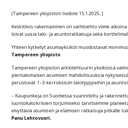
(Tampereen yliopiston tiedote 15.1.2025...)
Keskitiivis rakentaminen on vaihtoehto viime aikoina 
loivat uusia talo- ja asuntoratkaisuja sekä korttelimal
Yhteen kytketyt asumayksiköt muodostavat monimuoto
Tampereen yliopisto
Tampereen yliopiston arkkitehtuurin yksikössä val
pientalomaisen asumisen mahdollisuuksia nykyisessä 
perustuvat 1–3-kerroksisiin talotyyppeihin ja asuntoi
– Kaupunkeja on Suomessa suunniteltu ja rakennettu 20
luontokatokriisien torjumiseksi tarvitsemme planeet
elvyttäviä asumisen ja elämisen ratkaisuja pitkälle 
Panu Lehtovuori.