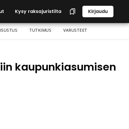
ut
Kysy raksajuristilta
Kirjaudu
ISUSTUS
TUTKIMUS
VARUSTEET
viin kaupunkiasumisen