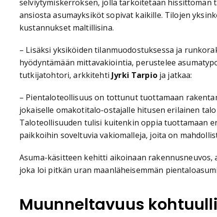
selviytymiskerroksen, jolla tarkoitetaan hissittömän
ansiosta asumayksiköt sopivat kaikille. Tilojen yksin
kustannukset maltillisina.
– Lisäksi yksiköiden tilanmuodostuksessa ja runkora
hyödyntämään mittavakiointia, perustelee asumatypo
tutkijatohtori, arkkitehti
Jyrki Tarpio
ja jatkaa:
– Pientaloteollisuus on tottunut tuottamaan rakentam
jokaiselle omakotitalo-ostajalle hitusen erilainen talo 
Taloteollisuuden tulisi kuitenkin oppia tuottamaan e
paikkoihin soveltuvia vakiomalleja, joita on mahdolli
Asuma-käsitteen kehitti aikoinaan rakennusneuvos, 
joka loi pitkän uran maanläheisemmän pientaloasum
Muunneltavuus kohtuulli