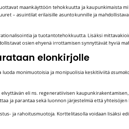
ottavat maankäyttöön tehokkuutta ja kaupunkimaista miljö
uuret – asuintilat erilaisille asuntokunnille ja mahdollist
tionalisointia ja tuotantotehokkuutta. Lisäksi mittavakioin
dollistavat osien ehyenä irrottamisen synnyttävät hyviä m
rataan elonkirjolle
 luoda monimuotoisia ja monipuolisia keskitiiviitä
asumakor
 elvyttävän eli ns. regeneratiivisen kaupunkirakentamisen,
ttaa ja parantaa sekä luonnon järjestelmiä että yhteisöjen 
stus- ja rahoitusmuotoja. Korttelitasolla voidaan lisäksi 