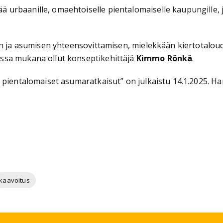
 urbaanille, omaehtoiselle pientalomaiselle kaupungille,
ön ja asumisen yhteensovittamisen, mielekkään kiertotaloude
ssa mukana ollut konseptikehittäjä
Kimmo Rönkä
.
 pientalomaiset asumaratkaisut” on julkaistu 14.1.2025. H
kaavoitus