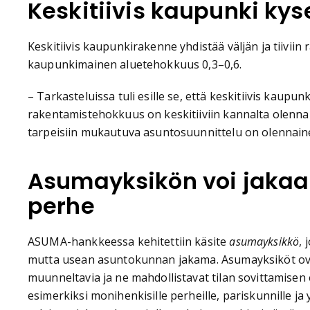
Keskitiivis kaupunki kys
Keskitiivis kaupunkirakenne yhdistää väljän ja tiiviin
kaupunkimainen aluetehokkuus 0,3–0,6.
– Tarkasteluissa tuli esille se, että keskitiivis kau
rakentamistehokkuus on keskitiiviin kannalta olennai
tarpeisiin mukautuva asuntosuunnittelu on olennainen
Asumayksikön voi jaka
perhe
ASUMA-hankkeessa kehitettiin käsite
asumayksikkö
,
mutta usean asuntokunnan jakama. Asumayksiköt ova
muunneltavia ja ne mahdollistavat tilan sovittamisen e
esimerkiksi monihenkisille perheille, pariskunnille ja 