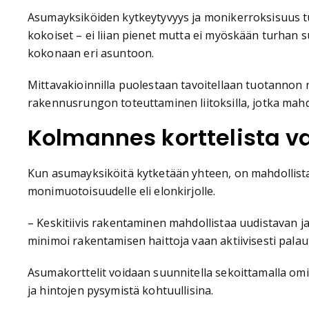
Asumayksiköiden kytkeytyvyys ja monikerroksisuus tu
kokoiset – ei liian pienet mutta ei myöskään turhan s
kokonaan eri asuntoon.
Mittavakioinnilla puolestaan tavoitellaan tuotannon ra
rakennusrungon toteuttaminen liitoksilla, jotka mah
Kolmannes korttelista va
Kun asumayksiköitä kytketään yhteen, on mahdollista
monimuotoisuudelle eli elonkirjolle.
– Keskitiivis rakentaminen mahdollistaa uudistavan ja
minimoi rakentamisen haittoja vaan aktiivisesti palau
Asumakorttelit voidaan suunnitella sekoittamalla omi
ja hintojen pysymistä kohtuullisina.