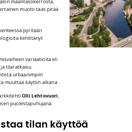
 talon maantasokerrosta,
kertainen muoto taas pitää
kenteessa pyritään
logioita kehittänyt
isvaiheen variaatioita eli
ja tilaratkaisu.
ntistä urbaanimpiin
sta muuttaa käytön aikana.
arkkitehti
Olli Lehtovuori
,
isen puolestapuhujana.
staa tilan käyttöä