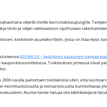
valtavirtana olleelle tiiviille kerrostalokaupungille. Tampe
leja tiiviin ja väljän välimaastoon sijoittuvaan rakentamisee
isen, keskitiiviin asumakorttelin, jossa on tilaa myös l
mistuneessa
ASUMA 2.0 – keskitiiviin kaupungin pientaloma
kaupunkisuunnittelussa. Tutkimuksen ytimessä olivat pien
hin.
00-luvulla painottaen tiivistämistä siten, että luontoarvot
an monimuotoisuutta ja moniarvoisuutta kunnioittavaa yhdy
tulevaisuuteen. Asuma-hanke haluaa olla edelläkävijänä täs