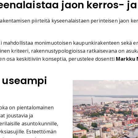
eenalaistaa jaon kerros- ja
 rakentamisen piirteitä kyseenalaistaen perinteisen jaon ker
punki mahdollistaa monimuotoisen kaupunkirakenteen sekä er
nen kriteeri, rakennustypologioissa ratkaisevana on asukas
 osa keskitiiviin konseptia, perustelee dosentti
Markku 
a useampi
 joka on pientalomainen
t joustavia ja
rilaisille asuntokunnille,
yksiasujille. Esteettömän