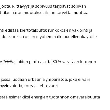
ötä. Riittävyys ja sopivuus tarjoavat sopivan
avat tilamäärän muutokset ilman tarvetta muuttaa
ti edistää kiertotaloutta: runko-osien vakiointi ja
ahdollisuuksia osien myöhemmälle uudelleenkäytölle.
tteleita
, joiden pinta-alasta 30 % varataan luonnon
 jossa luodaan urbaania ympäristöä, joka ei vain
hyvinvointia, toteaa Lehtovuori.
edistää esimerkiksi energian tuotannon omavaraisuutta