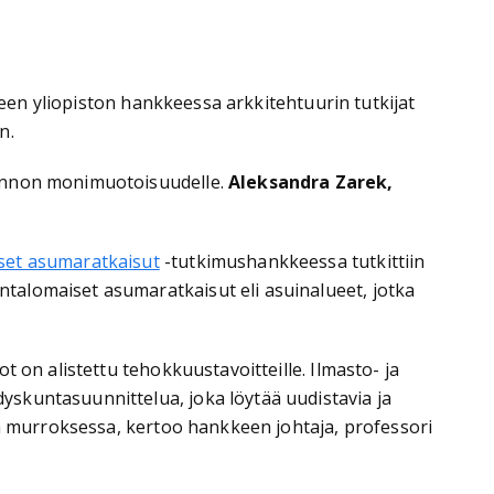
reen yliopiston hankkeessa arkkitehtuurin tutkijat
n.
uonnon monimuotoisuudelle.
Aleksandra Zarek,
iset asumaratkaisut
-tutkimushankkeessa tutkittiin
talomaiset asumaratkaisut eli asuinalueet, jotka
 on alistettu tehokkuustavoitteille. Ilmasto- ja
skuntasuunnittelua, joka löytää uudistavia ja
sä murroksessa, kertoo hankkeen johtaja, professori