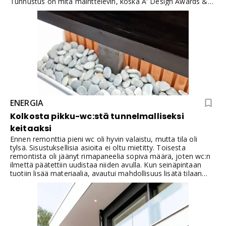
Tunnustus on mitä mairittelevin, koska A' Design Awards &
Competitionin arvostettu palkintolautakunta palkitsi led-
innovaation kuuluisalla A' Design Award palkinnolla
valaisintuotteiden ja valaisimien suunnittelu -kategoriassa.
ENERGIA
Kolkosta pikku-wc:stä tunnelmalliseksi
keitaaksi
Ennen remonttia pieni wc oli hyvin valaistu, mutta tila oli
tylsä. Sisustuksellisia asioita ei oltu mietitty. Toisesta
remontista oli jäänyt rimapaneelia sopiva määrä, joten wc:n
ilmettä päätettiin uudistaa niiden avulla. Kun seinäpintaan
tuotiin lisää materiaalia, avautui mahdollisuus lisätä tilaan
epäsuoraa valaistusta vajaaksi jätetyn paneelin reunoilta.Lue
miten pienestä ja kolkosta wc-tilasta saatiin kaikkia
miellyttävä kokonaisuus. Suunnittelu, toteutus sekä kaikki led-
nauhat, muuntajat, ohjaimet sekä valopeili ovat LedStoren
omaa osaamista ja valikoimaa.