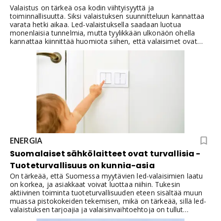
Valaistus on tärkeä osa kodin viihtyisyyttä ja
toiminnallisuutta. Siksi valaistuksen suunnitteluun kannattaa
varata hetki aikaa. Led-valaistuksella saadaan luotua
monenlaisia tunnelmia, mutta tyylikkään ulkonäön ohella
kannattaa kiinnittää huomiota siihen, että valaisimet ovat
laadukkaita, pitkäikäisiä ja helposti asennettavia. Korkea
värintoisto takaa osaltaan laadukkaassa valaisimessa sen,
että tilassa on miellyttävä olla, ja värit, mukaan lukien ihon
sävyt, näyttävät siltä kuin niiden kuuluukin.
ENERGIA
Suomalaiset sähkölaitteet ovat turvallisia -
Tuoteturvallisuus on kunnia-asia
On tärkeää, että Suomessa myytävien led-valaisimien laatu
on korkea, ja asiakkaat voivat luottaa niihin. Tukesin
aktiivinen toiminta tuoteturvallisuuden eteen sisältää muun
muassa pistokokeiden tekemisen, mikä on tärkeää, sillä led-
valaistuksen tarjoajia ja valaisinvaihtoehtoja on tullut
muutamien viime vuosien aikana markkinoille suuri määrä.