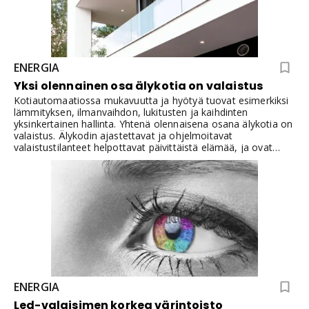
ENERGIA
Yksi olennainen osa älykotia on valaistus
Kotiautomaatiossa mukavuutta ja hyötyä tuovat esimerkiksi
lämmityksen, ilmanvaihdon, lukitusten ja kaihdinten
yksinkertainen hallinta. Yhtenä olennaisena osana älykotia on
valaistus. Älykodin ajastettavat ja ohjelmoitavat
valaistustilanteet helpottavat päivittäistä elämää, ja ovat
myös isossa roolissa kodin mukavuustekijänä. Ovatko
älyvalaisimet sitten aivan oma lajinsa? Entä mitä
kotiautomaatiolla voidaan tehdä valaistuksen ohjauksessa?
Näihin kysymyksiin vastaamme artikkelissa, jossa käydään
asiaan LedStoren valaisinten ja kotiautomaation
näkökulmasta.
ENERGIA
Led-valaisimen korkea värintoisto