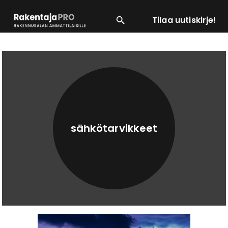
Tilaa uutiskirje!
SUOSITUIMMAT
ENERGIA
LVI
MATERIAALI
sähkötarvikkeet