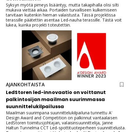
Syksyn myötä pimeys lisääntyy, mutta takapihalla olisi silti
mukava viettää aikaa. Portaiden turvalliseen kulkemiseen
tarvitaan kuitenkin hieman valaistusta. Tässä projektissa
terassille päätettiin asentaa Led-nauha terassille. Tästä voit
lukea, kuinka projekti toteutettiin.
AJANKOHTAISTA
LedStoren led-innovaatio on voittanut
palkintosijan maailman suurimmassa
suunnittelukilpailussa
Maailman suurimpana suunnittelukilpailuna tunnettu A'
Design Award and Competition on palkinnut vantaalaisen
LedStoren toimitusjohtajan, valaisinsuunnittelija, Janne
Haltun Tunnelma CCT Led-spottituoteperheen suunnittelusta.