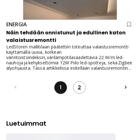
ENERGIA
Näin tehdään onnistunut ja edullinen katon
valaistusremontti
LedStoren mallitilaan päätettiin toteuttaa valaistusremontti
käyttämällä uusia, korkean
värintoistoindeksin, värilämpötilasäädettäviä 22 W/m led-
nauhoja ja kehyksettömiä 12W Piilo led-spotteja, sekä Zigbee
älyohjausta. Tässä artikkelissa esitellään valaistusremontin
toteutus vaihe vaiheelta sekä valaistuksen ja ohjauksen hinta.
1
2
Luetuimmat