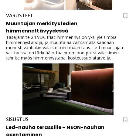
VARUSTEET
Muuntajan merkitys ledien
himmennettävyydessä
Tasajännite 24 VDC triac-himmennys on yksi yleisimpiä
himmennystapoja, ja muuntajaa vaihtamalla saadaan
monesti vanhakin valaisin toimimaan taas. Led-muuntajaa
valittaessa on tärkeää ottaa huomioon paitsi valaisimen
jännite myös himmennystapa, kosteussuojatarve ja
kytkettävien ledien ottoteho.
SISUSTUS
Led-nauha terassille – NEON-nauhan
asentaminen