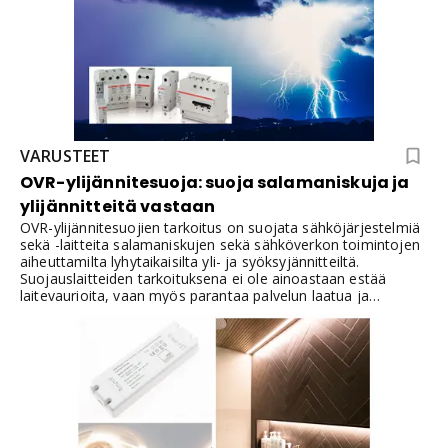
VARUSTEET
OVR-ylijännitesuoja: suoja salamaniskuja ja
ylijännitteitä vastaan
OVR-ylijännitesuojien tarkoitus on suojata sähköjärjestelmiä
sekä -laitteita salamaniskujen sekä sähköverkon toimintojen
aiheuttamilta lyhytaikaisilta yli- ja syöksyjännitteiltä.
Suojauslaitteiden tarkoituksena ei ole ainoastaan estää
laitevaurioita, vaan myös parantaa palvelun laatua ja
pidentää myös laitteiden käyttöikää.