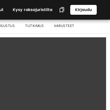
ut
Kysy raksajuristilta
Kirjaudu
ISUSTUS
TUTKIMUS
VARUSTEET