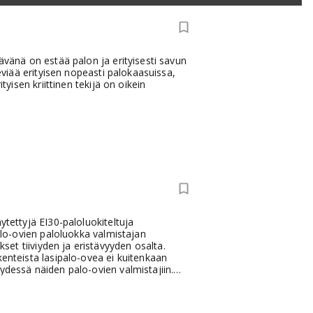
ävänä on estää palon ja erityisesti savun
leviää erityisen nopeasti palokaasuissa,
tyisen kriittinen tekijä on oikein
ytettyjä EI30-paloluokiteltuja
palo-ovien paloluokka valmistajan
et tiiviyden ja eristävyyden osalta.
kenteista lasipalo-ovea ei kuitenkaan
ydessä näiden palo-ovien valmistajiin.
ovia, joita käytetään yleisemmin
nteisia lasipalo-ovia, joita yleisemmin
sien osastoivina väliovina.