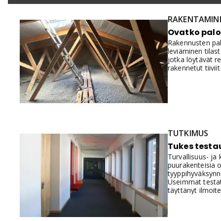
RAKENTAMIN
Ovatko palo
Rakennusten palo
leviäminen tilas
jotka löytävät re
rakennetut tiivii
TUTKIMUS
Tukes testa
Turvallisuus- ja
puurakenteisia o
tyyppihyväksynnä
Useimmat testatu
täyttänyt ilmoit
Selvitystyö on k
kerrostalojen huo
käytetään esim. 