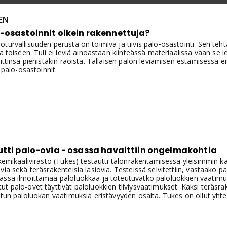
EN
-osastoinnit oikein rakennettuja?
turvallisuuden perusta on toimiva ja tiivis palo‑osastointi. Sen teht
ta toiseen. Tuli ei leviä ainoastaan kiinteässä materiaalissa vaan se 
ittinsä pienistäkin raoista. Tällaisen palon leviämisen estämisessä eri
t palo-osastoinnit.
utti palo-ovia - osassa havaittiin ongelmakohtia
 kemikaalivirasto (Tukes) testautti talonrakentamisessa yleisimmin kä
via sekä teräsrakenteisia lasiovia. Testeissä selvitettiin, vastaako 
ssä ilmoittamaa paloluokkaa ja toteutuvatko paloluokkien vaatimuks
t palo-ovet täyttivät paloluokkien tiiviysvaatimukset. Kaksi teräsra
etun paloluokan vaatimuksia eristävyyden osalta. Tukes on ollut yhte
esken.Testeihin valittiin kuuden eri valmistajan puurakenteisia palo-
neisto-ovina. Lisäksi testeihin valittiin neljän valmistajan teräsrake
toimitilojen, sairaaloiden, koulujen ja vastaavan tyyppisten rakennuk