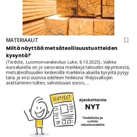
MATERIAALIT
Miltä näyttää metsäteollisuustuotteiden
kysyntä?
(Tiedote, Luonnonvarakeskus Luke, 6.10.2025)...Vaikka
euroalueella on jo varovaisia merkkejä talouden elpymisestä,
metsäteollisuuden keskeisillä markkina-alueilla kysyntä pysyy
tänä ja ensi vuonna edelleen heikkona Yhdysvaltojen
asettaminen tullien, vahvistuvan euron,
metsäteollisuustuotteiden ylitarjonnan ja kuluttajien heikon
luottamuksen vuoksi. Kotimaan hakkuumäärät ja puun tuonti
pysyvät vuonna 2026 kuluvan vuoden tasolla. Kantohintojen
ennakoidaan alenevan korkeiden puuvarastojen ja
tuotannonrajoitusten vuoksi, selviää Luonnonvarakeskuksen
(Luke) Metsäsektorin suhdannekatsauksesta.