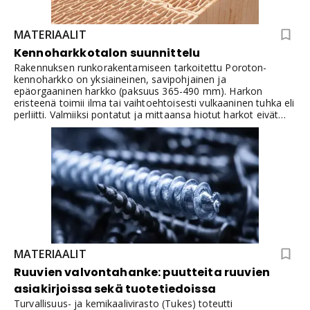
MATERIAALIT
Kennoharkkotalon suunnittelu
Rakennuksen runkorakentamiseen tarkoitettu Poroton-
kennoharkko on yksiaineinen, savipohjainen ja
epäorgaaninen harkko (paksuus 365-490 mm). Harkon
eristeenä toimii ilma tai vaihtoehtoisesti vulkaaninen tuhka eli
perliitti. Valmiiksi pontatut ja mittaansa hiotut harkot eivät
vaadi lisäeristekerroksia tai raudoittamista.Täystiilestä
rakennettu kennoharkkotalo on turvallinen ratkaisu:
massiivinen runko tarjoaa suojaa paitsi melulta ja
säänvaihtelulta, mutta pitää myös sisäilman miellyttävänä
asua ja olla. Henkilöt, jotka ovat altistuneet home- tai
kosteusongelmilla ovat löytäneet kennoharkoista ratkaisun
oman kodin rakentamiseen. Tiilestä ei erity sisäilmaan
tuoksuja eikä epäpuhtauksia ja kuuluukin näin materiaalina
sisäilmaluokituksen parhaimpaan M1-päästöluokkaan.
MATERIAALIT
Ruuvien valvontahanke: puutteita ruuvien
asiakirjoissa sekä tuotetiedoissa
Turvallisuus- ja kemikaalivirasto (Tukes) toteutti