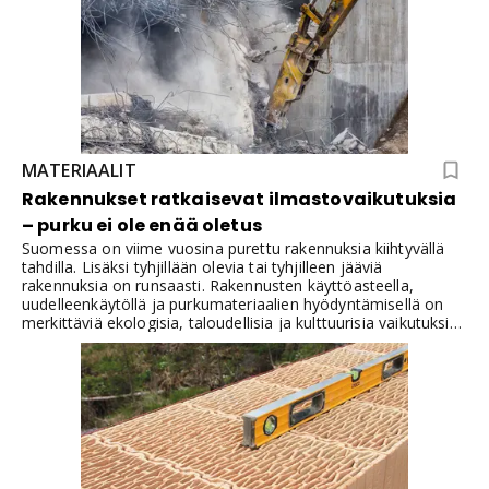
MATERIAALIT
Rakennukset ratkaisevat ilmastovaikutuksia
– purku ei ole enää oletus
Suomessa on viime vuosina purettu rakennuksia kiihtyvällä
tahdilla. Lisäksi tyhjillään olevia tai tyhjilleen jääviä
rakennuksia on runsaasti. Rakennusten käyttöasteella,
uudelleenkäytöllä ja purkumateriaalien hyödyntämisellä on
merkittäviä ekologisia, taloudellisia ja kulttuurisia vaikutuksia.
Tuore selvitys lisää tietoa erityisesti tyhjillään olevan ja
purettavan rakennuskannan ilmastovaikutuksista.