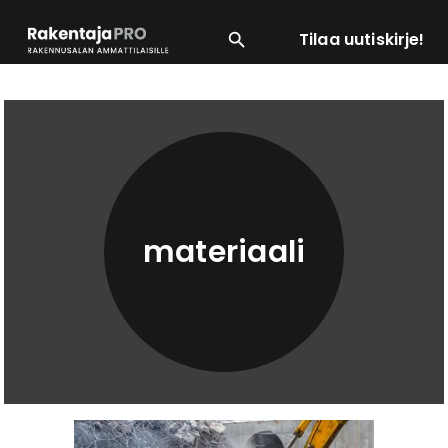
Tilaa uutiskirje!
SUOSITUIMMAT
ENERGIA
LVI
MATERIAALI
materiaali