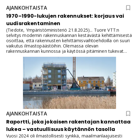
AJANKOHTAISTA
1970–1990-lukujen rakennukset: korjaus vai
uudisrakentaminen
(Tiedote, Ympäristöministeriö 21.8.2025)... Tuore VTT:n
selvitys modernin rakennuskannan kestävästä kehittämisestä
osoittaa, että rakennusten kehittämisvaihtoehdoilla on suuri
vaikutus ilmastopäästöihin. Olemassa olevan
rakennuskannan kunnossa ja käytössä pitäminen tukevat
kokonaisvaltaista kestävyyttä ja auttavat saavuttamaan
energiatehokkuus- ja kiertotaloustavoitteet. Näistä syistä
toiminnoille tulisi etsiä tiloja olemassa olevasta
rakennuskannasta purkamisen ja uuden rakentamisen sijaan.
AJANKOHTAISTA
Raportti, joka jokaisen rakentajan kannattaa
lukea – vastuullisuus käytännön tasolla
Vuosi 2024 oli ilmastollisesti synkkä, maailmanlaajuisesti