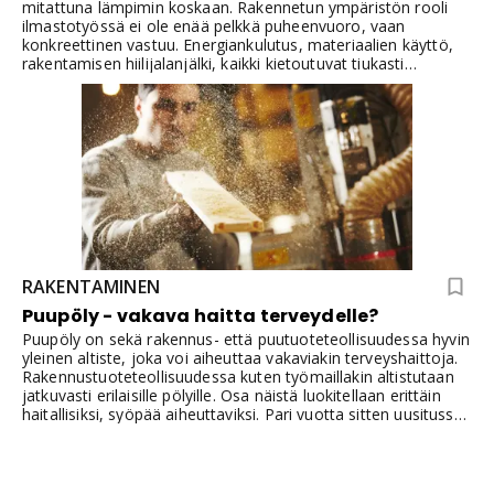
mitattuna lämpimin koskaan. Rakennetun ympäristön rooli
ilmastotyössä ei ole enää pelkkä puheenvuoro, vaan
konkreettinen vastuu. Energiankulutus, materiaalien käyttö,
rakentamisen hiilijalanjälki, kaikki kietoutuvat tiukasti
rakennusratkaisuihin ja ammattilaisten arjen valintoihin.
RAKENTAMINEN
Puupöly - vakava haitta terveydelle?
Puupöly on sekä rakennus- että puutuoteteollisuudessa hyvin
yleinen altiste, joka voi aiheuttaa vakaviakin terveyshaittoja.
Rakennustuoteteollisuudessa kuten työmaillakin altistutaan
jatkuvasti erilaisille pölyille. Osa näistä luokitellaan erittäin
haitallisiksi, syöpää aiheuttaviksi. Pari vuotta sitten uusitussa
haitta-ainemäärityksessä myös puupölyn raja-arvoa
muutettiin. Työnantajan tulee selvittää altistumisriskit sekä
tehdä tarvittaessa suunnitelma haittojen minimoimisesta
työntekijöille.Kovapuupöly on luokiteltu syöpävaaralliseksi