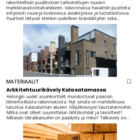
rakenteellisiin puuliitoksiin tarkoitettujen ruuvien
markkinavalvontahankkeen. Valvonnassa havaittiin puutteita
erityisesti ruuveja koskevissa asiakirjoissa ja tuotetiedoissa.
Puutteet liittyvät etenkin uudelleen brändättyihin sekä
kilotavarana myytäviin tuotteisiin, joiden ominaisuuksista ei
aina ollut annettu riittävän selkeitä tai kattavia tietoja.Ruuvien
olennaiset ominaisuustiedot ovat keskeisiä turvallisen ja
oikean käytön kannalta. Esimerkiksi säärasitusluokan
puuttuminen vaikeuttaa arviointia siitä, soveltuuko ruuvi
ulkotiloihin tai kosteudelle alttiisiin puurakenteisiin.
MATERIAALIT
Arkkitehtuurikävely Kalasatamassa
Helsingin uudet asuinkorttelit muodostuvat pääosin
tiiliverhoilluista rakennuksista. Nyt sinulla on mahdollisuus
tutustua Kalasataman alueen tiilijulkisivujen taustatarinoihin.
Mitkä ovat olleet suunnittelun lähtökohdat ja tavoitteet?
Millaisiin tiiliratkaisuihin on päädytty ja miksi? Tiilikävely on
osa ArkMuoto 2026 -tapahtumaa.