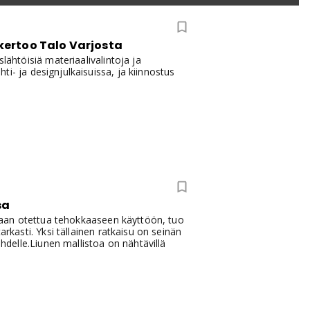
 kertoo Talo Varjosta
lähtöisiä materiaalivalintoja ja
i- ja designjulkaisuissa, ja kiinnostus
sa
aadaan otettua tehokkaaseen käyttöön, tuo
arkasti. Yksi tällainen ratkaisu on seinän
ehdelle.Liunen mallistoa on nähtävillä