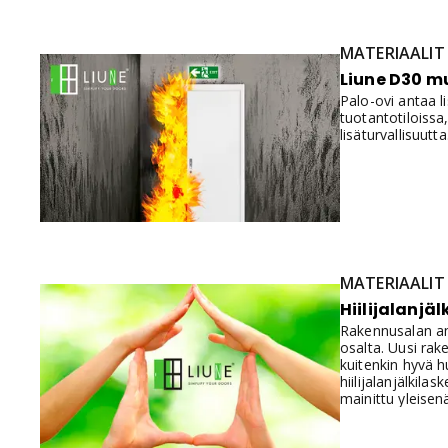
MATERIAALIT
Liune D30 mu
Palo-ovi antaa l
tuotantotiloissa
lisäturvallisuutta
MATERIAALIT
Hiilijalanj
Rakennusalan amm
osalta. Uusi ra
kuitenkin hyvä h
hiilijalanjälkil
mainittu yleisen
voimaantuloajat