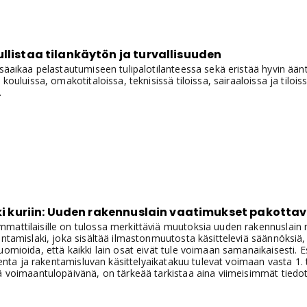
llistaa tilankäytön ja turvallisuuden
isäaikaa pelastautumiseen tulipalotilanteessa sekä eristää hyvin ään
, kouluissa, omakotitaloissa, teknisissä tiloissa, sairaaloissa ja tilo
.
älki kuriin: Uuden rakennuslain vaatimukset pakot
attilaisille on tulossa merkittäviä muutoksia uuden rakennuslain m
kentamislaki, joka sisältää ilmastonmuutosta käsitteleviä säännöksi
uomioida, että kaikki lain osat eivät tule voimaan samanaikaisesti. 
askenta ja rakentamisluvan käsittelyaikatakuu tulevat voimaan vasta 
ä voimaantulopäivänä, on tärkeää tarkistaa aina viimeisimmät tiedot,
 voivat muuttua.