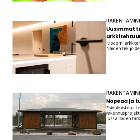
RAKENTAMIN
Uusimmat tre
arkkitehtuu
Moderni arkkiteh
Näiden tekijöide
RAKENTAMIN
Nopeaa ja t
Esivalmistetut t
rakennusprojekte
jossa niiden tar