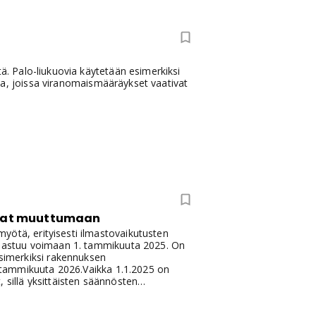
tä. Palo-liukuovia käytetään esimerkiksi
issa, joissa viranomaismääräykset vaativat
tavat muuttumaan
yötä, erityisesti ilmastovaikutusten
ä, astuu voimaan 1. tammikuuta 2025. On
Esimerkiksi rakennuksen
1. tammikuuta 2026.Vaikka 1.1.2025 on
 sillä yksittäisten säännösten