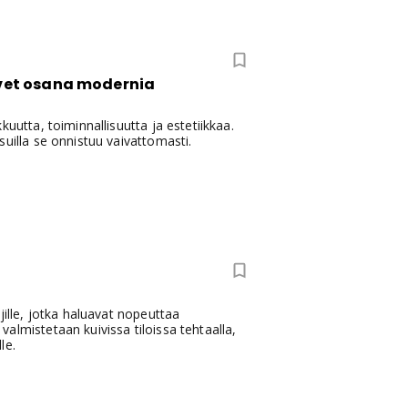
ovet osana modernia
uutta, toiminnallisuutta ja estetiikkaa.
uilla se onnistuu vaivattomasti.
jille, jotka haluavat nopeuttaa
almistetaan kuivissa tiloissa tehtaalla,
le.