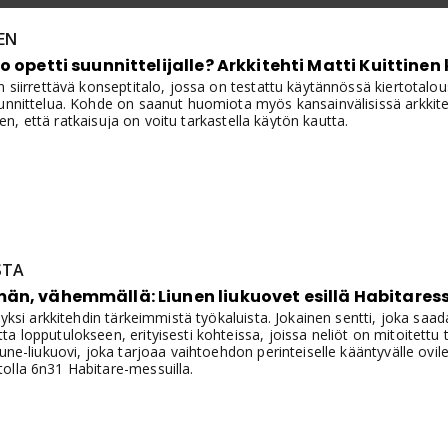
EN
o opetti suunnittelijalle? Arkkitehti Matti Kuittinen
n siirrettävä konseptitalo, jossa on testattu käytännössä kiertotalous
unnittelua. Kohde on saanut huomiota myös kansainvälisissä arkkiteht
siihen, että ratkaisuja on voitu tarkastella käytön kautta.
STA
än, vähemmällä: Liunen liukuovet esillä Habitares
n yksi arkkitehdin tärkeimmistä työkaluista. Jokainen sentti, joka s
a lopputulokseen, erityisesti kohteissa, joissa neliöt on mitoitettu t
iune-liukuovi, joka tarjoaa vaihtoehdon perinteiselle kääntyvälle ovil
olla 6n31 Habitare-messuilla.