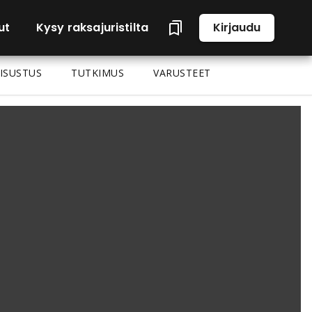
ut
Kysy raksajuristilta
Kirjaudu
ISUSTUS
TUTKIMUS
VARUSTEET