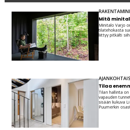
RAKENTAMIN
Mitä minital
Minitalo Varjo o
tilatehokasta su
liittyy pitkälti 
AJANKOHTAI
Tilaa enemm
Tilan hallinta o
vapauden tunnett
sisään liukuva L
Puumerkin osast