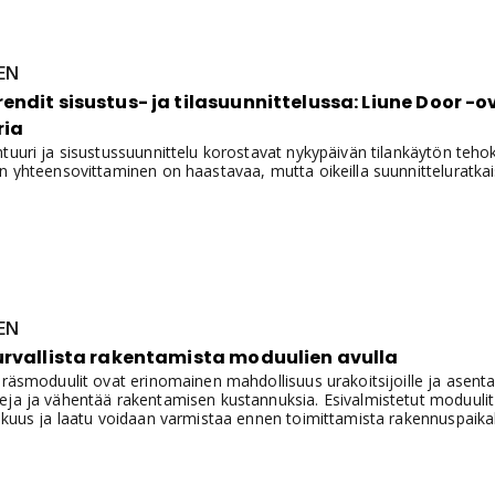
EN
ndit sisustus- ja tilasuunnittelussa: Liune Door -
ria
tuuri ja sisustussuunnittelu korostavat nykypäivän tilankäytön tehokk
n yhteensovittaminen on haastavaa, mutta oikeilla suunnitteluratkais
EN
urvallista rakentamista moduulien avulla
eräsmoduulit ovat erinomainen mahdollisuus urakoitsijoille ja asenta
ja ja vähentää rakentamisen kustannuksia. Esivalmistetut moduulit v
kkuus ja laatu voidaan varmistaa ennen toimittamista rakennuspaikal