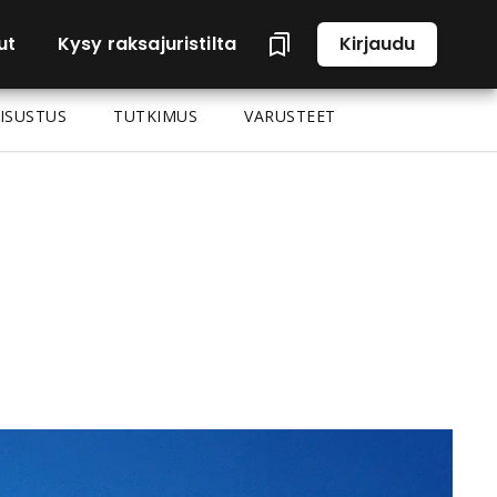
ut
Kysy raksajuristilta
Kirjaudu
ISUSTUS
TUTKIMUS
VARUSTEET