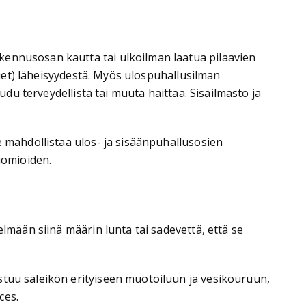
kennusosan kautta tai ulkoilman laatua pilaavien
tiet) läheisyydestä. Myös ulospuhallusilman
udu terveydellistä tai muuta haittaa. Sisäilmasto ja
e mahdollistaa ulos- ja sisäänpuhallusosien
uomioiden.
lmään siinä määrin lunta tai sadevettä, että se
stuu säleikön erityiseen muotoiluun ja vesikouruun,
ces.