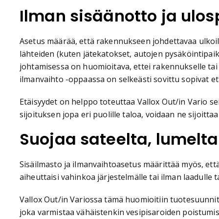
Ilman sisäänotto ja ulos
Asetus määrää, että rakennukseen johdettavaa ulkoil
lähteiden (kuten jätekatokset, autojen pysäköintipaika
johtamisessa on huomioitava, ettei rakennukselle tai mu
ilmanvaihto -oppaassa on selkeästi sovittu sopivat etäi
Etäisyydet on helppo toteuttaa Vallox Out/in Vario se
sijoituksen jopa eri puolille taloa, voidaan ne sijoi
Suojaa sateelta, lumelta
Sisäilmasto ja ilmanvaihtoasetus määrittää myös, että
aiheuttaisi vahinkoa järjestelmälle tai ilman laadulle t
Vallox Out/in Variossa tämä huomioitiin tuotesuunnit
joka varmistaa vähäistenkin vesipisaroiden poistumis