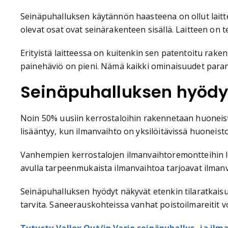
Seinäpuhalluksen käytännön haasteena on ollut laitte
olevat osat ovat seinärakenteen sisällä. Laitteen on t
Erityistä laitteessa on kuitenkin sen patentoitu ra
painehäviö on pieni. Nämä kaikki ominaisuudet para
Seinäpuhalluksen hyödy
Noin 50% uusiin kerrostaloihin rakennetaan huoneist
lisääntyy, kun ilmanvaihto on yksilöitävissä huoneist
Vanhempien kerrostalojen ilmanvaihtoremontteihin lö
avulla tarpeenmukaista ilmanvaihtoa tarjoavat ilma
Seinäpuhalluksen hyödyt näkyvät etenkin tilaratkaisuis
tarvita. Saneerauskohteissa vanhat poistoilmareitit