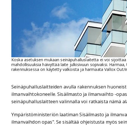
Koska asetuksen mukaan seinäpuhalluslaitetta ei voi sijoittaa
mahdollisuuksia häivyttää laite julkisivuun sopivaksi. Harmaa
rakennuksessa on käytetty valkoista ja harmaata Vallox Out/in
Seinäpuhalluslaitteiden avulla rakennuksen huoneist
ilmanvaihtokoneelle. Sisäilmasto ja ilmanvaihto -opa
seinäpuhalluslaitteen valinnalla voi ratkaista nämä a
Ympäristöministeriön laatiman Sisäilmasto ja ilmanvai
ilmanvaihdon opas". Se sisältää ohjeistusta myös seinäp