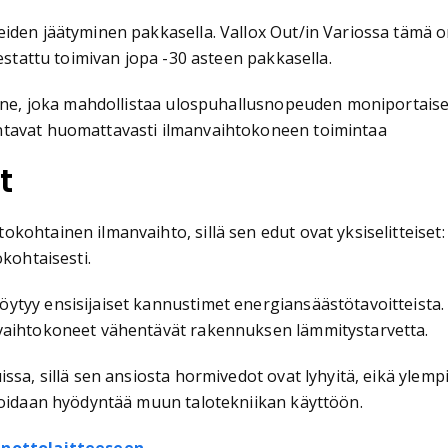
iden jäätyminen pakkasella. Vallox Out/in Variossa tämä on
estattu toimivan jopa -30 asteen pakkasella.
kenne, joka mahdollistaa ulospuhallusnopeuden moniportais
ntavat huomattavasti ilmanvaihtokoneen toimintaa
t
okohtainen ilmanvaihto, sillä sen edut ovat yksiselitteis
okohtaisesti.
ytyy ensisijaiset kannustimet energiansäästötavoitteista
nvaihtokoneet vähentävät rakennuksen lämmitystarvetta.
sa, sillä sen ansiosta hormivedot ovat lyhyitä, eikä ylempi
 voidaan hyödyntää muun talotekniikan käyttöön.