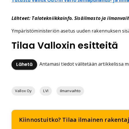
Tutustu Vallox Out/in Vario seinäpuhallus- ja il
Lähteet: Talotekniikkainfo. Sisäilmasto ja ilmanvaih
Ympäristöministeriön asetus uuden rakennuksen sisäi
Tilaa Valloxin esitteitä
Antamasi tiedot välitetään artikkelissa ma
Lähetä
Vallox Oy
LVI
ilmanvaihto
Kiinnostuitko? Tilaa ilmainen rakentaj