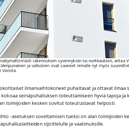
 näkymättömästi rakennuksen syvennyksiin tai nurkkauksiin, antaa Val
, tiilenpunainen ja valkoinen ovat saaneet rinnalle nyt myös suunnit
 Variota.
okohtaiset ilmanvaihtokoneet puhaltavat ja ottavat ilmaa
s kokoaa seinäpuhalluksen toteuttamiseen hyviä tapoja ja 
lan toimijoiden kesken sovitut toteutustavat helposti.
hto -asetuksen soveltamisen tueksi on alan toimijoiden kes
uhalluslaitteiden sijoittelulle ja vaatimuksille.