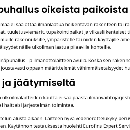
puhallus oikeista paikoista
maa ei saa ottaa ilmanlaatua heikentävän rakenteen tai ra
t, tuuletusviemärit, tupakointipaikat ja vilkasliikenteiset 
ille rakennuksille, ympäristölle tai niiden käyttäjille aihe
syydet näille ulkoilman laatua pilaaville kohteille.
inäpuhallus- ja ilmanottolaitteen avulla. Koska sen rakenn
ttaa joustavasti oppaan määrittelemät vähimmäisetäisyydet h
 ja jäätymiseltä
 ulkoilmalaitteiden kautta ei saa päästä ilmanvaihtojärjeste
ai haittaisi järjestelmän toimintaa.
telun alusta alkaen. Laitteen hyvä vedenerottelukyky peru
en. Käytännön testauksesta huolehti Eurofins Expert Servi