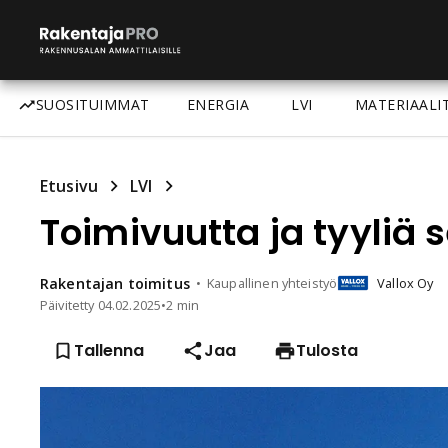
SUOSITUIMMAT
ENERGIA
LVI
MATERIAALI
Etusivu
LVI
Toimivuutta ja tyyliä
Rakentajan
toimitus
Kaupallinen yhteistyö
Vallox Oy
Päivitetty
04.02.2025
•
2 min
Tallenna
Jaa
Tulosta