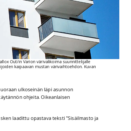
lox Out/in Varion värivalikoima suunnittelijalle
telijoiden kaipaavan mustan värivaihtoehdon. Kuvan
 suoraan ulkoseinän läpi asunnon
käytännön ohjeita. Oikeanlaisen
ken laadittu opastava teksti "Sisäilmasto ja