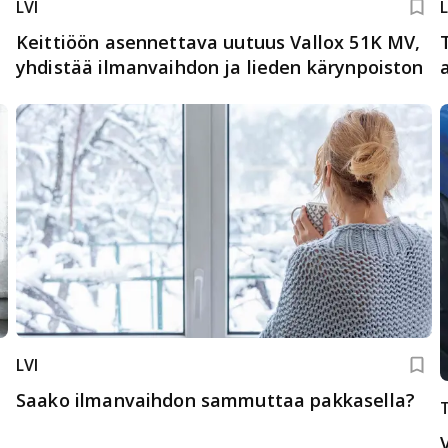
LVI
L
Keittiöön asennettava uutuus Vallox 51K MV,
yhdistää ilmanvaihdon ja lieden kärynpoiston
LVI
Saako ilmanvaihdon sammuttaa pakkasella?
n