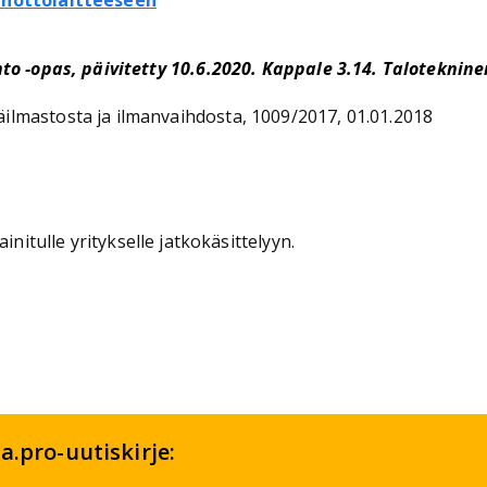
manottolaitteeseen
to -opas, päivitetty 10.6.2020. Kappale 3.14. Taloteknine
lmastosta ja ilmanvaihdosta, 1009/2017, 01.01.2018
initulle yritykselle jatkokäsittelyyn.
a.pro-uutiskirje: