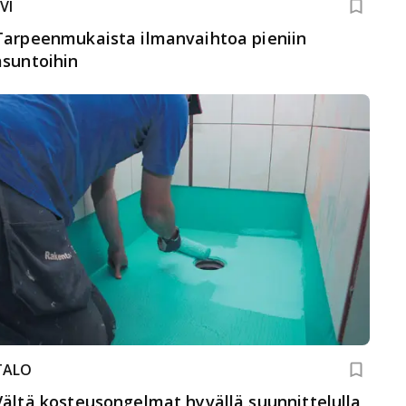
VI
Tarpeenmukaista ilmanvaihtoa pieniin
asuntoihin
TALO
Vältä kosteusongelmat hyvällä suunnittelulla