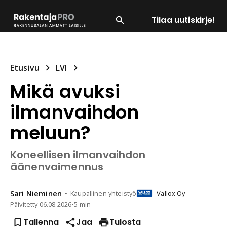
Tilaa uutiskirje!
SUOSITUIMMAT
ENERGIA
LVI
MATERIAALI
Etusivu
LVI
Mikä avuksi
ilmanvaihdon
meluun?
Koneellisen ilmanvaihdon
äänenvaimennus
Sari
Nieminen
Kaupallinen yhteistyö
Vallox Oy
Päivitetty
06.08.2026
•
5 min
Tallenna
Jaa
Tulosta