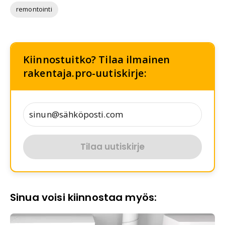
remontointi
Kiinnostuitko? Tilaa ilmainen
rakentaja.pro-uutiskirje:
Tilaa uutiskirje
Sinua voisi kiinnostaa myös: