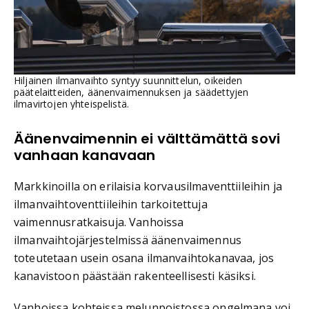
Hiljainen ilmanvaihto syntyy suunnittelun, oikeiden
päätelaitteiden, äänenvaimennuksen ja säädettyjen
ilmavirtojen yhteispelistä.
Äänenvaimennin ei välttämättä sovi
vanhaan kanavaan
Markkinoilla on erilaisia korvausilmaventtiileihin ja
ilmanvaihtoventtiileihin tarkoitettuja
vaimennusratkaisuja. Vanhoissa
ilmanvaihtojärjestelmissä äänenvaimennus
toteutetaan usein osana ilmanvaihtokanavaa, jos
kanavistoon päästään rakenteellisesti käsiksi.
Vanhoissa kohteissa melunpoistossa ongelmana voi