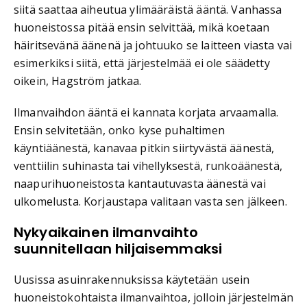
siitä saattaa aiheutua ylimääräistä ääntä. Vanhassa
huoneistossa pitää ensin selvittää, mikä koetaan
häiritsevänä äänenä ja johtuuko se laitteen viasta vai
esimerkiksi siitä, että järjestelmää ei ole säädetty
oikein, Hagström jatkaa.
Ilmanvaihdon ääntä ei kannata korjata arvaamalla.
Ensin selvitetään, onko kyse puhaltimen
käyntiäänestä, kanavaa pitkin siirtyvästä äänestä,
venttiilin suhinasta tai vihellyksestä, runkoäänestä,
naapurihuoneistosta kantautuvasta äänestä vai
ulkomelusta. Korjaustapa valitaan vasta sen jälkeen.
Nykyaikainen ilmanvaihto
suunnitellaan hiljaisemmaksi
Uusissa asuinrakennuksissa käytetään usein
huoneistokohtaista ilmanvaihtoa, jolloin järjestelmän