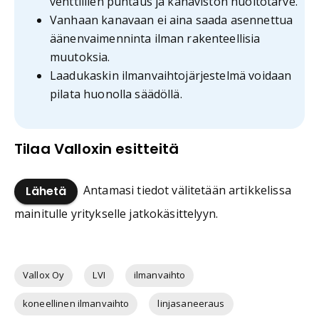
venttiilien puhtaus ja kanaviston huoltotarve.
Vanhaan kanavaan ei aina saada asennettua
äänenvaimenninta ilman rakenteellisia
muutoksia.
Laadukaskin ilmanvaihtojärjestelmä voidaan
pilata huonolla säädöllä.
Tilaa Valloxin esitteitä
Antamasi tiedot välitetään artikkelissa
Lähetä
mainitulle yritykselle jatkokäsittelyyn.
Vallox Oy
LVI
ilmanvaihto
koneellinen ilmanvaihto
linjasaneeraus