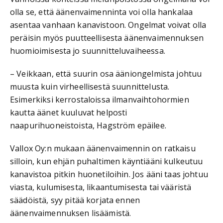
olla se, että äänenvaimenninta voi olla hankalaa
asentaa vanhaan kanavistoon. Ongelmat voivat olla
peräisin myös puutteellisesta äänenvaimennuksen
huomioimisesta jo suunnitteluvaiheessa.
– Veikkaan, että suurin osa ääniongelmista johtuu
muusta kuin virheellisestä suunnittelusta.
Esimerkiksi kerrostaloissa ilmanvaihtohormien
kautta äänet kuuluvat helposti
naapurihuoneistoista, Hagström epäilee.
Vallox Oy:n mukaan äänenvaimennin on ratkaisu
silloin, kun ehjän puhaltimen käyntiääni kulkeutuu
kanavistoa pitkin huonetiloihin. Jos ääni taas johtuu
viasta, kulumisesta, likaantumisesta tai vääristä
säädöistä, syy pitää korjata ennen
äänenvaimennuksen lisäämistä.