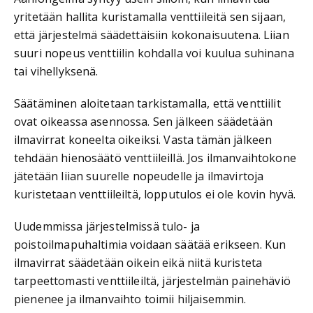
yritetään hallita kuristamalla venttiileitä sen sijaan,
että järjestelmä säädettäisiin kokonaisuutena. Liian
suuri nopeus venttiilin kohdalla voi kuulua suhinana
tai vihellyksenä.
Säätäminen aloitetaan tarkistamalla, että venttiilit
ovat oikeassa asennossa. Sen jälkeen säädetään
ilmavirrat koneelta oikeiksi. Vasta tämän jälkeen
tehdään hienosäätö venttiileillä. Jos ilmanvaihtokone
jätetään liian suurelle nopeudelle ja ilmavirtoja
kuristetaan venttiileiltä, lopputulos ei ole kovin hyvä.
Uudemmissa järjestelmissä tulo- ja
poistoilmapuhaltimia voidaan säätää erikseen. Kun
ilmavirrat säädetään oikein eikä niitä kuristeta
tarpeettomasti venttiileiltä, järjestelmän painehäviö
pienenee ja ilmanvaihto toimii hiljaisemmin.