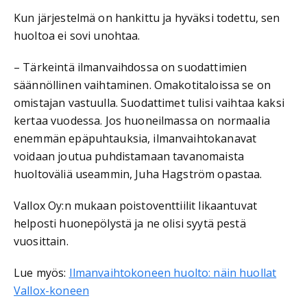
Kun järjestelmä on hankittu ja hyväksi todettu, sen
huoltoa ei sovi unohtaa.
– Tärkeintä ilmanvaihdossa on suodattimien
säännöllinen vaihtaminen. Omakotitaloissa se on
omistajan vastuulla. Suodattimet tulisi vaihtaa kaksi
kertaa vuodessa. Jos huoneilmassa on normaalia
enemmän epäpuhtauksia, ilmanvaihtokanavat
voidaan joutua puhdistamaan tavanomaista
huoltoväliä useammin, Juha Hagström opastaa.
Vallox Oy:n mukaan poistoventtiilit likaantuvat
helposti huonepölystä ja ne olisi syytä pestä
vuosittain.
Lue myös:
Ilmanvaihtokoneen huolto: näin huollat
Vallox-koneen