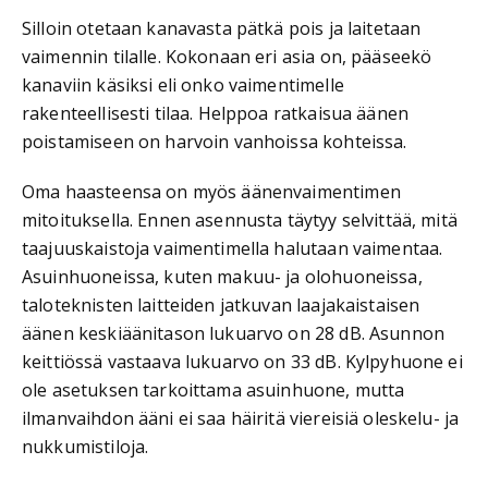
Silloin otetaan kanavasta pätkä pois ja laitetaan
vaimennin tilalle. Kokonaan eri asia on, pääseekö
kanaviin käsiksi eli onko vaimentimelle
rakenteellisesti tilaa. Helppoa ratkaisua äänen
poistamiseen on harvoin vanhoissa kohteissa.
Oma haasteensa on myös äänenvaimentimen
mitoituksella. Ennen asennusta täytyy selvittää, mitä
taajuuskaistoja vaimentimella halutaan vaimentaa.
Asuinhuoneissa, kuten makuu- ja olohuoneissa,
taloteknisten laitteiden jatkuvan laajakaistaisen
äänen keskiäänitason lukuarvo on 28 dB. Asunnon
keittiössä vastaava lukuarvo on 33 dB. Kylpyhuone ei
ole asetuksen tarkoittama asuinhuone, mutta
ilmanvaihdon ääni ei saa häiritä viereisiä oleskelu- ja
nukkumistiloja.