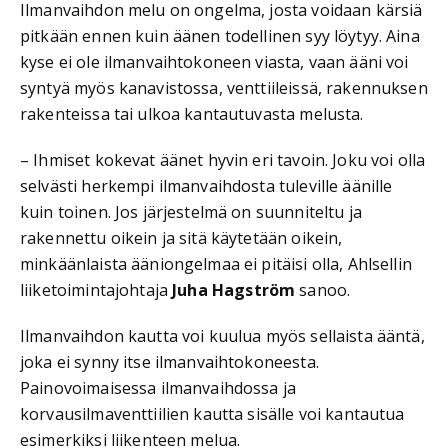
Ilmanvaihdon melu on ongelma, josta voidaan kärsiä
pitkään ennen kuin äänen todellinen syy löytyy. Aina
kyse ei ole ilmanvaihtokoneen viasta, vaan ääni voi
syntyä myös kanavistossa, venttiileissä, rakennuksen
rakenteissa tai ulkoa kantautuvasta melusta.
– Ihmiset kokevat äänet hyvin eri tavoin. Joku voi olla
selvästi herkempi ilmanvaihdosta tuleville äänille
kuin toinen. Jos järjestelmä on suunniteltu ja
rakennettu oikein ja sitä käytetään oikein,
minkäänlaista ääniongelmaa ei pitäisi olla, Ahlsellin
liiketoimintajohtaja
Juha Hagström
sanoo.
Ilmanvaihdon kautta voi kuulua myös sellaista ääntä,
joka ei synny itse ilmanvaihtokoneesta.
Painovoimaisessa ilmanvaihdossa ja
korvausilmaventtiilien kautta sisälle voi kantautua
esimerkiksi liikenteen melua.