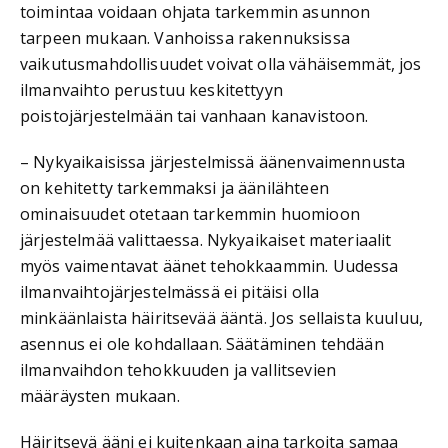
toimintaa voidaan ohjata tarkemmin asunnon
tarpeen mukaan. Vanhoissa rakennuksissa
vaikutusmahdollisuudet voivat olla vähäisemmät, jos
ilmanvaihto perustuu keskitettyyn
poistojärjestelmään tai vanhaan kanavistoon.
– Nykyaikaisissa järjestelmissä äänenvaimennusta
on kehitetty tarkemmaksi ja äänilähteen
ominaisuudet otetaan tarkemmin huomioon
järjestelmää valittaessa. Nykyaikaiset materiaalit
myös vaimentavat äänet tehokkaammin. Uudessa
ilmanvaihtojärjestelmässä ei pitäisi olla
minkäänlaista häiritsevää ääntä. Jos sellaista kuuluu,
asennus ei ole kohdallaan. Säätäminen tehdään
ilmanvaihdon tehokkuuden ja vallitsevien
määräysten mukaan.
Häiritsevä ääni ei kuitenkaan aina tarkoita samaa