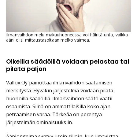
Ilmanvaihdon melu makuuhuoneessa voi häiritä unta, vaikka
ääni olisi mittaustasoltaan melko vaimea.
Oikeilla säädöillä voidaan pelastaa tai
pilata paljon
Vallox Oy painottaa ilmanvaihdon säätämisen
merkitystä. Hyväkin järjestelmä voidaan pilata
huonoilla säädöillä. Ilmanvaihdon säätö vaatii
osaamista. Siinä on ammattilaisilla koko ajan
petraamisen varaa. Tärkeää on perehtyä
järjestelmän ominaisuuksiin.
Ääniongelma syntyy usein silloin, kun ilmavirtaa