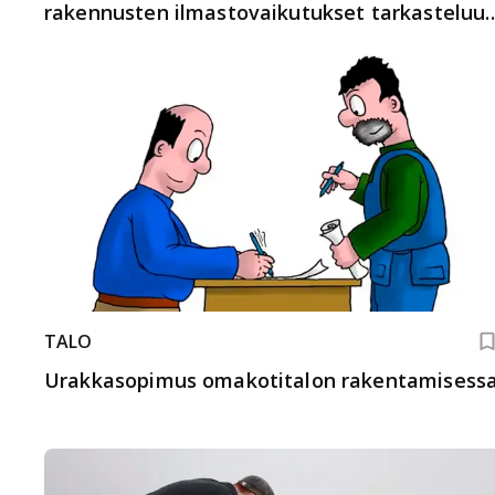
rakennusten ilmastovaikutukset tarkasteluu
alusta loppuun
TALO
Urakkasopimus omakotitalon rakentamisess