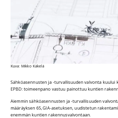
Kuva: Mikko Käkelä
Sähköasennusten ja -turvallisuuden valvonta kuului k
EPBD: toimeenpano vastuu painottuu kuntien raken
Aiemmin sähköasennusten ja -turvallisuuden valvonta k
määräyksen 65, GIA-asetuksen, uudistetun rakentam
enemmän kuntien rakennusvalvontaan.