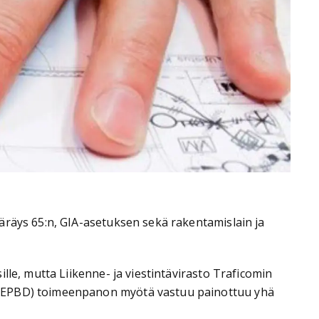
äräys 65:n, GIA-asetuksen sekä rakentamislain ja
lle, mutta Liikenne- ja viestintävirasto Traficomin
n (EPBD) toimeenpanon myötä vastuu painottuu yhä