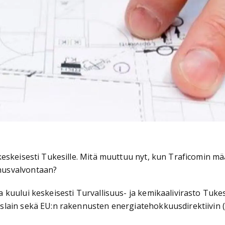
eskeisesti Tukesille. Mitä muuttuu nyt, kun Traficomin mä
nusvalvontaan?
uului keskeisesti Turvallisuus- ja kemikaalivirasto Tukesi
islain sekä EU:n rakennusten energiatehokkuusdirektiivi