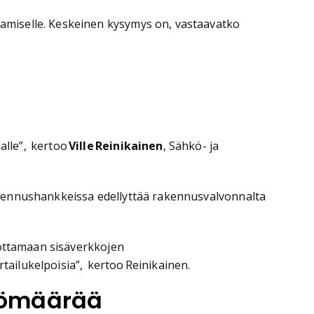
amiselle. Keskeinen kysymys on, vastaavatko
alle”, kertoo
Ville Reinikainen
, Sähkö- ja
akennushankkeissa edellyttää rakennusvalvonnalta
pottamaan sisäverkkojen
rtailukelpoisia”, kertoo Reinikainen.
yömäärää