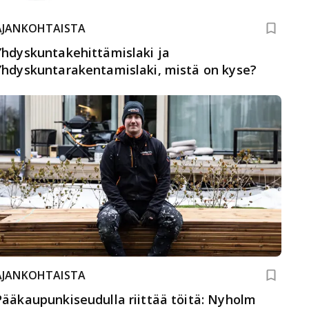
AJANKOHTAISTA
Yhdyskuntakehittämislaki ja
Yhdyskuntarakentamislaki, mistä on kyse?
AJANKOHTAISTA
Pääkaupunkiseudulla riittää töitä: Nyholm