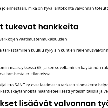
jo ennestään, mikä on hyvä lähtökohta valvonnan toteutt
t tukevat hankkeita
isäverkkojen vaatimustenmukaisuuden.
a tarkastaminen kuuluu nykyisin kuntien rakennusvalvonn
ficomin määräyksessä 65, ja sen soveltaminen käytännön r
eltamisesta eri tilanteissa.
sijaliitto SANT ry ovat laatimassa tarkastuslomaketta hel
stuskäytännöistä maantieteellisesti yhteismitallisia ja ve
kset lisäävät valvonnan t