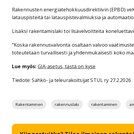
Rakennusten energiatehokkuusdirektiivin (EPBD) ve
latauspisteitä tai latauspistevalmiuksia ja automaati
Lisäksi rakentamislaki toi lisävelvoitteita koneluett
“Koska rakennusvalvonta osaltaan valvoo vaatimusten 
toteutetaan turvallisesti ja yhdenmukaisesti koko ma
Lue myös:
GIA-asetus, tästä on kyse
Tiedote: Sähkö- ja teleurakoitsijat STUL ry 27.2.2026
Rakentaminen
rakennuslaki
rakentaminen
am