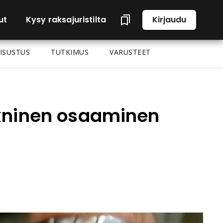
ut
Kysy raksajuristilta
Kirjaudu
ISUSTUS
TUTKIMUS
VARUSTEET
kninen osaaminen