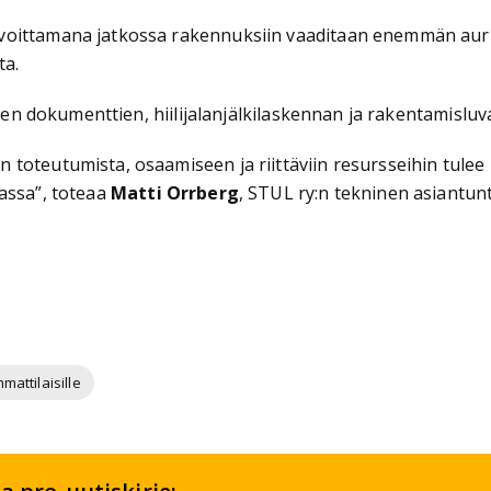
lvoittamana jatkossa rakennuksiin vaaditaan enemmän aur
ota.
avien dokumenttien, hiilijalanjälkilaskennan ja rakentamisl
toteutumista, osaamiseen ja riittäviin resursseihin tulee 
assa”, toteaa
Matti Orrberg
, STUL ry:n tekninen asiantunt
mattilaisille