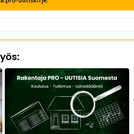
a.pro-uutiskirje:
yös: