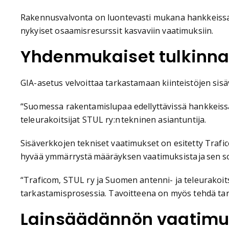
Rakennusvalvonta on luontevasti mukana hankkeissa 
nykyiset osaamisresurssit kasvaviin vaatimuksiin.
Yhdenmukaiset tulkinna
GIA-asetus velvoittaa tarkastamaan kiinteistöjen s
“Suomessa rakentamislupaa edellyttävissä hankkeiss
teleurakoitsijat STUL ry:n tekninen asiantuntija.
Sisäverkkojen tekniset vaatimukset on esitetty Tra
hyvää ymmärrystä määräyksen vaatimuksista ja sen sov
“Traficom, STUL ry ja Suomen antenni- ja teleurakoit
tarkastamisprosessia. Tavoitteena on myös tehdä tarka
Lainsäädännön vaatimu