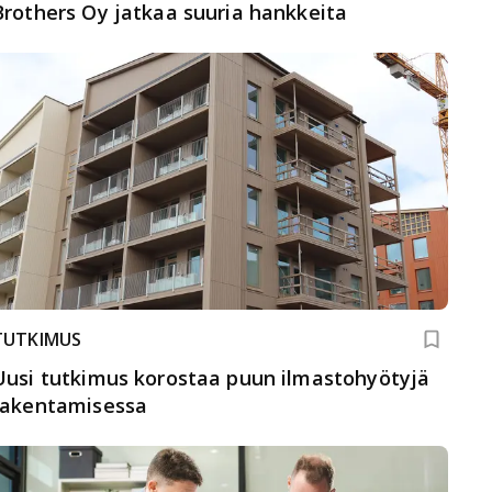
Brothers Oy jatkaa suuria hankkeita
TUTKIMUS
Uusi tutkimus korostaa puun ilmastohyötyjä
rakentamisessa