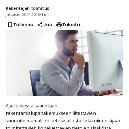
Rakentajan
toimitus
Julkaistu
08.01.2026
•
1 min
Tallenna
Jaa
Tulosta
Asetuksessa säädetään
rakentamislupahakemukseen liitettävien
suunnitelmamallien tietosisällöstä sekä niiden sijaan
toimitettavien koneluettavien tietojen sisällöstä.