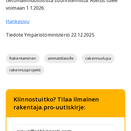
tietomallimuotoisista suunnitelmista. Asetus tulee
voimaan 1.1.2026.
Hankesivu
Tiedote Ympäristöministeriö 22.12.2025
Rakentaminen
ammattilaisille
rakennuslupa
rakennusprojekti
Kiinnostuitko? Tilaa ilmainen
rakentaja.pro-uutiskirje: