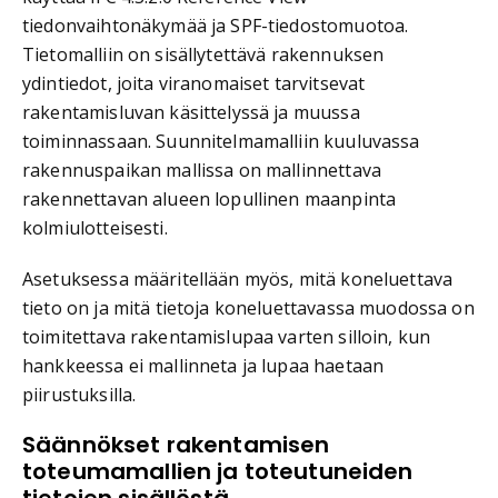
tiedonvaihtonäkymää ja SPF-tiedostomuotoa.
Tietomalliin on sisällytettävä rakennuksen
ydintiedot, joita viranomaiset tarvitsevat
rakentamisluvan käsittelyssä ja muussa
toiminnassaan. Suunnitelmamalliin kuuluvassa
rakennuspaikan mallissa on mallinnettava
rakennettavan alueen lopullinen maanpinta
kolmiulotteisesti.
Asetuksessa määritellään myös, mitä koneluettava
tieto on ja mitä tietoja koneluettavassa muodossa on
toimitettava rakentamislupaa varten silloin, kun
hankkeessa ei mallinneta ja lupaa haetaan
piirustuksilla.
Säännökset rakentamisen
toteumamallien ja toteutuneiden
tietojen sisällöstä