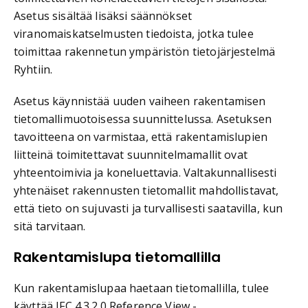
Asetus sisältää lisäksi säännökset
viranomaiskatselmusten tiedoista, jotka tulee
toimittaa rakennetun ympäristön tietojärjestelmä
Ryhtiin.
Asetus käynnistää uuden vaiheen rakentamisen
tietomallimuotoisessa suunnittelussa. Asetuksen
tavoitteena on varmistaa, että rakentamislupien
liitteinä toimitettavat suunnitelmamallit ovat
yhteentoimivia ja koneluettavia. Valtakunnallisesti
yhtenäiset rakennusten tietomallit mahdollistavat,
että tieto on sujuvasti ja turvallisesti saatavilla, kun
sitä tarvitaan.
Rakentamislupa tietomallilla
Kun rakentamislupaa haetaan tietomallilla, tulee
käyttää IFC 4.3.2.0 Reference View -