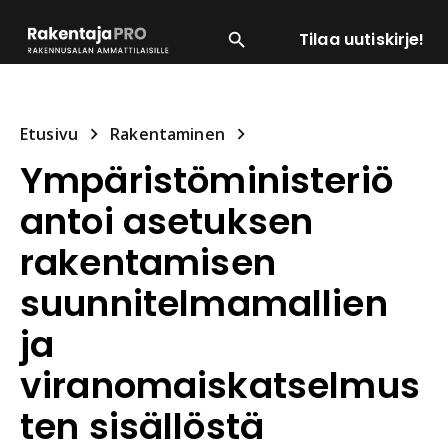
Tilaa uutiskirje!
SUOSITUIMMAT
ENERGIA
LVI
MATERIAALI
Etusivu
Rakentaminen
Ympäristöministeriö
antoi asetuksen
rakentamisen
suunnitelmamallien
ja
viranomaiskatselmus
ten sisällöstä