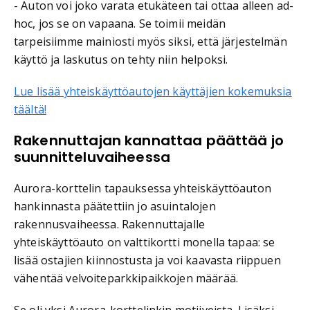
- Auton voi joko varata etukäteen tai ottaa alleen ad-
hoc, jos se on vapaana. Se toimii meidän
tarpeisiimme mainiosti myös siksi, että järjestelmän
käyttö ja laskutus on tehty niin helpoksi.
Lue lisää yhteiskäyttöautojen käyttäjien kokemuksia
täältä!
Rakennuttajan kannattaa päättää jo
suunnitteluvaiheessa
Aurora-korttelin tapauksessa yhteiskäyttöauton
hankinnasta päätettiin jo asuintalojen
rakennusvaiheessa. Rakennuttajalle
yhteiskäyttöauto on valttikortti monella tapaa: se
lisää ostajien kiinnostusta ja voi kaavasta riippuen
vähentää velvoiteparkkipaikkojen määrää.
Se oli yksi Aurora-korttelinkin motiiveista. Lisäksi