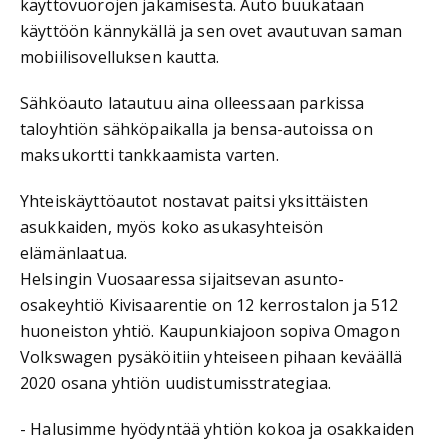
käyttövuorojen jakamisesta. Auto buukataan
käyttöön kännykällä ja sen ovet avautuvan saman
mobiilisovelluksen kautta.
Sähköauto latautuu aina olleessaan parkissa
taloyhtiön sähköpaikalla ja bensa-autoissa on
maksukortti tankkaamista varten.
Yhteiskäyttöautot nostavat paitsi yksittäisten
asukkaiden, myös koko asukasyhteisön
elämänlaatua.
Helsingin Vuosaaressa sijaitsevan asunto-
osakeyhtiö Kivisaarentie on 12 kerrostalon ja 512
huoneiston yhtiö. Kaupunkiajoon sopiva Omagon
Volkswagen pysäköitiin yhteiseen pihaan keväällä
2020 osana yhtiön uudistumisstrategiaa.
- Halusimme hyödyntää yhtiön kokoa ja osakkaiden