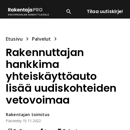
Tilaa uutiskirje!
SUOSITUIMMAT
ENERGIA
LVI
MATERIAALI
Etusivu
Palvelut
Rakennuttajan
hankkima
yhteiskäyttöauto
lisää uudiskohteiden
vetovoimaa
Rakentajan
toimitus
Päivitetty
15.11.2022