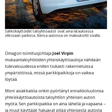
Sähkökäyttöidet taloyhtiöautot ovat aina latauksessa
ollessaan parkissa. Bensa-autoissa on maksukortti sisällä.
Omagon toimitusjohtaja
Joel Virpin
mukaantaloyhtiöiden yhteiskäyttöautoja nähdään
tulevaisuudessa eniten tiukasti rakennetuissa
ympäristöissä, missä parkkipaikkoja on vaikea
löytää.
Moni asiakkaista onkin pyörtänyt ennakkoluulonsa
yhteiskäyttöautoista taloyhtiön yhteisen auton
myötä. Sen parkkipaikka on aina lähellä ja vapaana –
ja muut käyttäjät haluavat pitää yhteisestä autosta