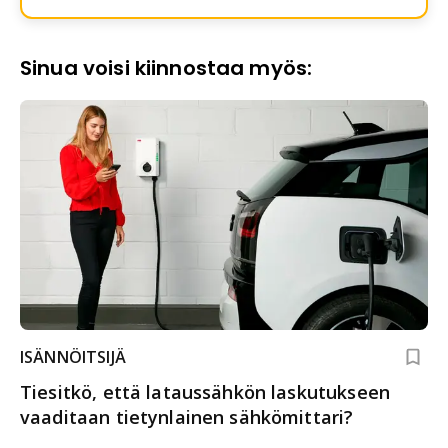
Sinua voisi kiinnostaa myös:
ISÄNNÖITSIJÄ
Tiesitkö, että lataussähkön laskutukseen
vaaditaan tietynlainen sähkömittari?