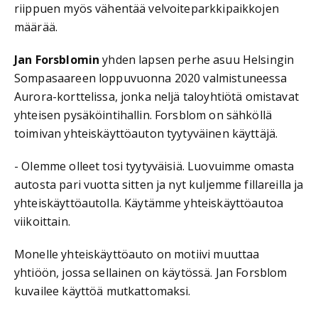
riippuen myös vähentää velvoiteparkkipaikkojen
määrää.
Jan Forsblomin
yhden lapsen perhe asuu Helsingin
Sompasaareen loppuvuonna 2020 valmistuneessa
Aurora-korttelissa, jonka neljä taloyhtiötä omistavat
yhteisen pysäköintihallin. Forsblom on sähköllä
toimivan yhteiskäyttöauton tyytyväinen käyttäjä.
- Olemme olleet tosi tyytyväisiä. Luovuimme omasta
autosta pari vuotta sitten ja nyt kuljemme fillareilla ja
yhteiskäyttöautolla. Käytämme yhteiskäyttöautoa
viikoittain.
Monelle yhteiskäyttöauto on motiivi muuttaa
yhtiöön, jossa sellainen on käytössä. Jan Forsblom
kuvailee käyttöä mutkattomaksi.