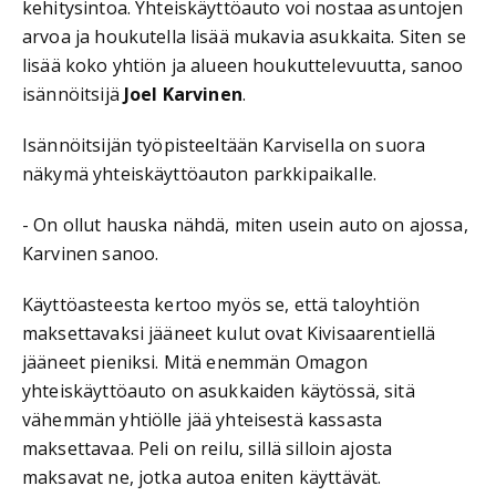
kehitysintoa. Yhteiskäyttöauto voi nostaa asuntojen
arvoa ja houkutella lisää mukavia asukkaita. Siten se
lisää koko yhtiön ja alueen houkuttelevuutta, sanoo
isännöitsijä
Joel Karvinen
.
Isännöitsijän työpisteeltään Karvisella on suora
näkymä yhteiskäyttöauton parkkipaikalle.
- On ollut hauska nähdä, miten usein auto on ajossa,
Karvinen sanoo.
Käyttöasteesta kertoo myös se, että taloyhtiön
maksettavaksi jääneet kulut ovat Kivisaarentiellä
jääneet pieniksi. Mitä enemmän Omagon
yhteiskäyttöauto on asukkaiden käytössä, sitä
vähemmän yhtiölle jää yhteisestä kassasta
maksettavaa. Peli on reilu, sillä silloin ajosta
maksavat ne, jotka autoa eniten käyttävät.