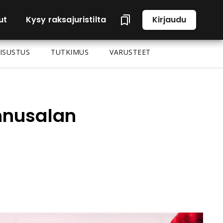
ut
Kysy raksajuristilta
Kirjaudu
ISUSTUS
TUTKIMUS
VARUSTEET
ennusalan