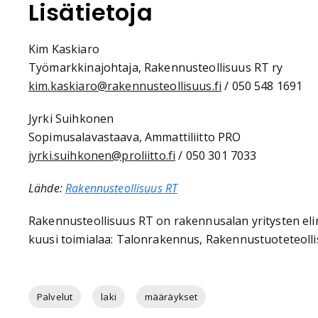
Lisätietoja
Kim Kaskiaro
Työmarkkinajohtaja, Rakennusteollisuus RT ry
kim.kaskiaro@rakennusteollisuus.fi
/ 050 548 1691
Jyrki Suihkonen
Sopimusalavastaava, Ammattiliitto PRO
jyrki.suihkonen@proliitto.fi
/ 050 301 7033
Lähde:
Rakennusteollisuus RT
Rakennusteollisuus RT on rakennusalan yritysten elink
kuusi toimialaa: Talonrakennus, Rakennustuoteteollisu
Palvelut
laki
määräykset