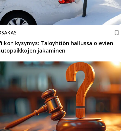
OSAKAS
Viikon kysymys: Taloyhtiön hallussa olevien
autopaikkojen jakaminen