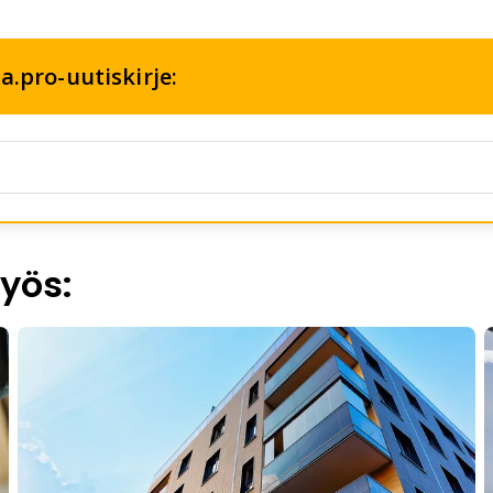
a.pro-uutiskirje:
yös: