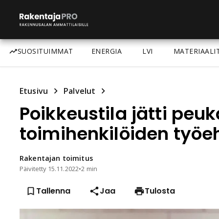
SUOSITUIMMAT
ENERGIA
LVI
MATERIAALI
Etusivu
Palvelut
Poikkeustila jätti pe
toimihenkilöiden työe
Rakentajan
toimitus
Päivitetty
15.11.2022
•
2 min
Tallenna
Jaa
Tulosta