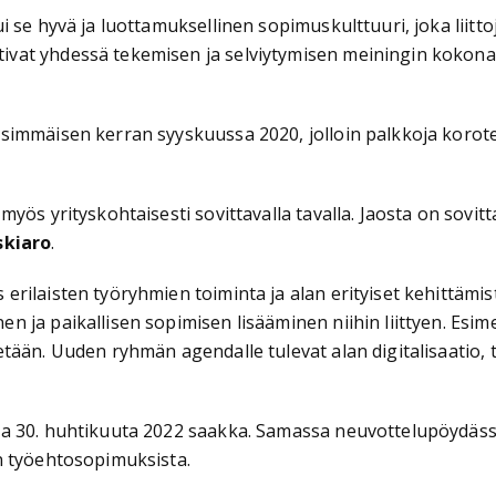
 se hyvä ja luottamuksellinen sopimuskulttuuri, joka liitto
vat yhdessä tekemisen ja selviytymisen meiningin kokona
simmäisen kerran syyskuussa 2020, jolloin palkkoja korote
myös yrityskohtaisesti sovittavalla tavalla. Jaosta on sov
skiaro
.
rilaisten työryhmien toiminta ja alan erityiset kehittämi
 ja paikallisen sopimisen lisääminen niihin liittyen. Esim
tään. Uuden ryhmän agendalle tulevat alan digitalisaatio, 
a 30. huhtikuuta 2022 saakka. Samassa neuvottelupöydässä
n työehtosopimuksista.