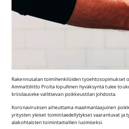
Rakennusalan toimihenkilöiden työehtosopimukset on 
Ammattiliitto Prolta lopullinen hyväksyntä tulee tou
kriisilauseke vallitsevan poikkeustilan johdosta.
Koronaviruksen aiheuttama maailmanlaajuinen poikkeu
yritysten yleiset toimintaedellytykset vaarantuvat j
alakohtaisten toimintamallien luomiseksi.