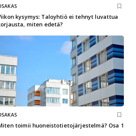
OSAKAS
Viikon kysymys: Taloyhtiö ei tehnyt luvattua
korjausta, miten edetä?
OSAKAS
Miten toimii huoneisto­tieto­järjestelmä? Osa 1