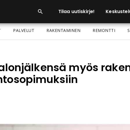
Tilaa uutiskirje!
Keskustel
T
PALVELUT
RAKENTAMINEN
REMONTTI
S
ukalonjälkensä myös rak
htosopimuksiin