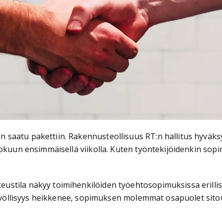
saatu pakettiin. Rakennusteollisuus RT:n hallitus hyväksy
kokuun ensimmäisellä viikolla. Kuten työntekijöidenkin sop
stila näkyy toimihenkilöiden työehtosopimuksissa erillis
a työllisyys heikkenee, sopimuksen molemmat osapuolet sito