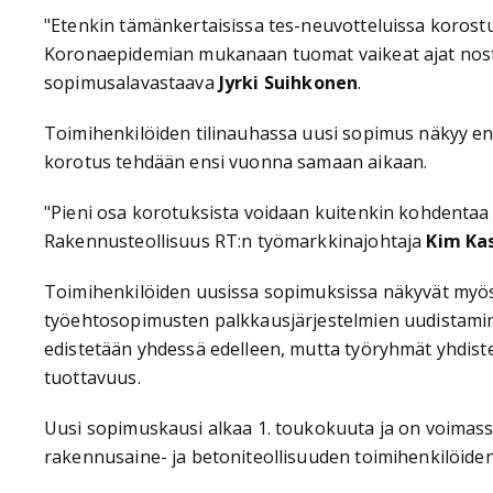
"Etenkin tämänkertaisissa tes-neuvotteluissa korostui
Koronaepidemian mukanaan tuomat vaikeat ajat nosti
sopimusalavastaava
Jyrki Suihkonen
.
Toimihenkilöiden tilinauhassa uusi sopimus näkyy en
korotus tehdään ensi vuonna samaan aikaan.
"Pieni osa korotuksista voidaan kuitenkin kohdentaa 
Rakennusteollisuus RT:n työmarkkinajohtaja
Kim Ka
Toimihenkilöiden uusissa sopimuksissa näkyvät myös e
työehtosopimusten palkkausjärjestelmien uudistaminen
edistetään yhdessä edelleen, mutta työryhmät yhdiste
tuottavuus.
Uusi sopimuskausi alkaa 1. toukokuuta ja on voimass
rakennusaine- ja betoniteollisuuden toimihenkilöide