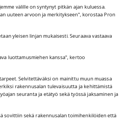
jemme välille on syntynyt pitkän ajan kuluessa.
an uuteen arvoon ja merkitykseen", korostaa Pron
taan yleisen linjan mukaisesti. Seuraava vastaava
ittava luottamusmiehen kanssa", kertoo
starpeet. Selvitettäväksi on mainittu muun muassa
erkiksi rakennusalan tulevaisuutta ja kehittämistä
työajan seuranta ja etätyö sekä työssä jaksaminen ja
 sovittiin sekä rakennusalan toimihenkilöiden että