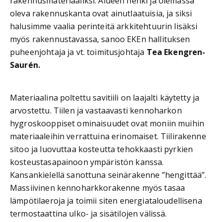
rakennusmateriaaliksi. Alueen henki ja olemassa
oleva rakennuskanta ovat ainutlaatuisia, ja siksi
halusimme vaalia perinteitä arkkitehtuurin lisäksi
myös rakennustavassa, sanoo EKEn hallituksen
puheenjohtaja ja vt. toimitusjohtaja
Tea Ekengren-
Saurén.
Materiaalina poltettu savitiili on laajalti käytetty ja
arvostettu. Tiilen ja vastaavasti kennoharkon
hygroskooppiset ominaisuudet ovat moniin muihin
materiaaleihin verrattuina erinomaiset. Tiilirakenne
sitoo ja luovuttaa kosteutta tehokkaasti pyrkien
kosteustasapainoon ympäristön kanssa.
Kansankielellä sanottuna seinärakenne ”hengittää”.
Massiivinen kennoharkkorakenne myös tasaa
lämpötilaeroja ja toimii siten energiataloudellisena
termostaattina ulko- ja sisätilojen välissä.