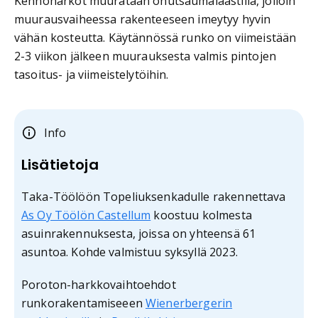
Kennoharkot muurataan ohutsaumalaastilla, jolloin
muurausvaiheessa rakenteeseen imeytyy hyvin
vähän kosteutta. Käytännössä runko on viimeistään
2-3 viikon jälkeen muurauksesta valmis pintojen
tasoitus- ja viimeistelytöihin.
Info
Lisätietoja
Taka-Töölöön Topeliuksenkadulle rakennettava
As Oy Töölön Castellum
koostuu kolmesta
asuinrakennuksesta, joissa on yhteensä 61
asuntoa. Kohde valmistuu syksyllä 2023.
Poroton-harkkovaihtoehdot
runkorakentamiseeen
Wienerbergerin