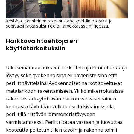
Kestävä, perinteinen rakennustapa koettiin oikeaksi ja
sopivaksi ratkaisuksi Töölön arvokkaassa miljöössä.
Harkkovaihtoehtoja eri
käyttötarkoituksiin
Ulkoseinämuuraukseen tarkoitettuja kennoharkkoja
löytyy sekä avokennoisina eli ilmaeristeisinä että
perliittitäytteisinä. Avokennoiset harkot soveltuvat
matalahkoon rakentamiseen. Yli kolmikerroksisissa
rakenteissa käytettävän harkon vahvaseinäinen
kennosto täytetään vulkaanisella kiviaineksella,
perliitillä riittävän lämmöneristävyyden
varmistamiseksi. Perliitti ottaa vastaan ja luovuttaa
kosteutta poltetun tiilen tavoin ja rakenne toimii