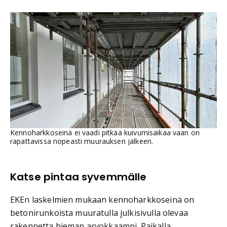
Kennoharkkoseinä ei vaadi pitkää kuivumisaikaa vaan on
rapattavissa nopeasti muurauksen jälkeen.
Katse pintaa syvemmälle
EKEn laskelmien mukaan kennoharkkoseinä on
betonirunkoista muuratulla julkisivulla olevaa
rakennetta hieman arvokkaampi. Paikalla