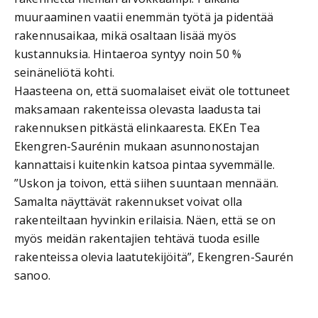
muuraaminen vaatii enemmän työtä ja pidentää
rakennusaikaa, mikä osaltaan lisää myös
kustannuksia. Hintaeroa syntyy noin 50 %
seinäneliötä kohti.
Haasteena on, että suomalaiset eivät ole tottuneet
maksamaan rakenteissa olevasta laadusta tai
rakennuksen pitkästä elinkaaresta. EKEn Tea
Ekengren-Saurénin mukaan asunnonostajan
kannattaisi kuitenkin katsoa pintaa syvemmälle.
”Uskon ja toivon, että siihen suuntaan mennään.
Samalta näyttävät rakennukset voivat olla
rakenteiltaan hyvinkin erilaisia. Näen, että se on
myös meidän rakentajien tehtävä tuoda esille
rakenteissa olevia laatutekijöitä”, Ekengren-Saurén
sanoo.