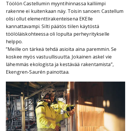
Töölön Castellumin myyntihinnassa kalliimpi
rakenne ei kuitenkaan näy. Toisin sanoen: Castellum
olisi ollut elementtirakenteisena EKElle
kannattavampi. Silti päätös tiilen käytöstä
töölöläiskohteessa oli lopulta perheyritykselle
helppo.
”Meille on tärkeä tehdä asioita aina paremmin. Se
koskee myös vastuullisuutta. Jokainen askel vie
lähemmäs ekologista ja kestävää rakentamista”,
Ekengren-Saurén painottaa.