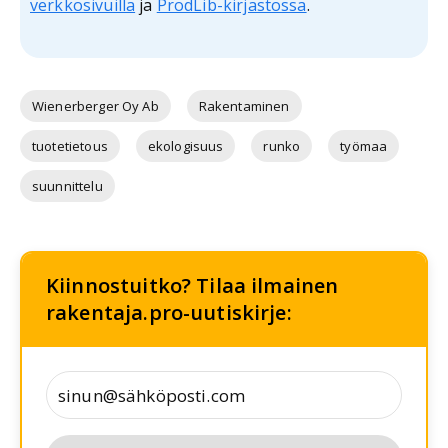
verkkosivuilla
ja
ProdLib-kirjastossa
.
Wienerberger Oy Ab
Rakentaminen
tuotetietous
ekologisuus
runko
työmaa
suunnittelu
Kiinnostuitko? Tilaa ilmainen
rakentaja.pro-uutiskirje: