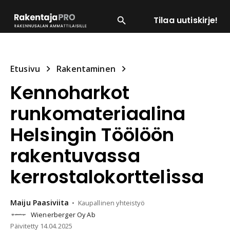
Tilaa uutiskirje!
SUOSITUIMMAT
ENERGIA
LVI
MATERIAALI
Etusivu
Rakentaminen
Kennoharkot
runkomateriaalina
Helsingin Töölöön
rakentuvassa
kerrostalokorttelissa
Maiju
Paasiviita
Kaupallinen yhteistyö
Wienerberger Oy Ab
Päivitetty
14.04.2025