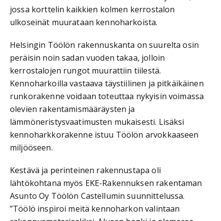
jossa korttelin kaikkien kolmen kerrostalon
ulkoseinät muurataan kennoharkoista.
Helsingin Töölön rakennuskanta on suurelta osin
peräisin noin sadan vuoden takaa, jolloin
kerrostalojen rungot muurattiin tiilestä.
Kennoharkoilla vastaava täystiilinen ja pitkäikäinen
runkorakenne voidaan toteuttaa nykyisin voimassa
olevien rakentamismääräysten ja
lämmöneristysvaatimusten mukaisesti. Lisäksi
kennoharkkorakenne istuu Töölön arvokkaaseen
miljööseen.
Kestävä ja perinteinen rakennustapa oli
lähtökohtana myös EKE-Rakennuksen rakentaman
Asunto Oy Töölön Castellumin suunnittelussa.
”Töölö inspiroi meitä kennoharkon valintaan