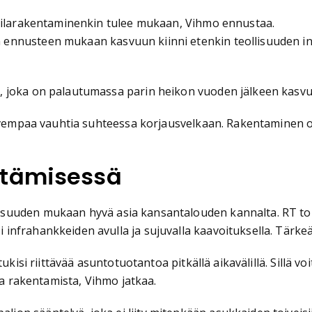
itilarakentaminenkin tulee mukaan, Vihmo ennustaa.
ennusteen mukaan kasvuun kiinni etenkin teollisuuden inv
 joka on palautumassa parin heikon vuoden jälkeen kasvu-
kovempaa vauhtia suhteessa korjausvelkaan. Rakentaminen o
ntämisessä
suuden mukaan hyvä asia kansantalouden kannalta. RT toi
infrahankkeiden avulla ja sujuvalla kaavoituksella. Tärk
ukisi riittävää asuntotuotantoa pitkällä aikavälillä. Sillä v
ta rakentamista, Vihmo jatkaa.