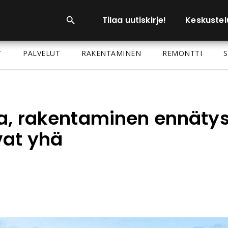
Tilaa uutiskirje!
Keskustel
T
PALVELUT
RAKENTAMINEN
REMONTTI
S
ia, rakentaminen ennätys
vat yhä