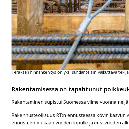
Teräksen hinnankehitys on yksi suhdanteisiin vaikuttava tekijä
Rakentamisessa on tapahtunut poikkeuks
Rakentaminen supistui Suomessa viime vuonna neljä p
Rakennusteollisuus RT:n ennusteessa kovin kasvun v
ennusteen mukaan vuoden lopulle ja ensi vuoden alku