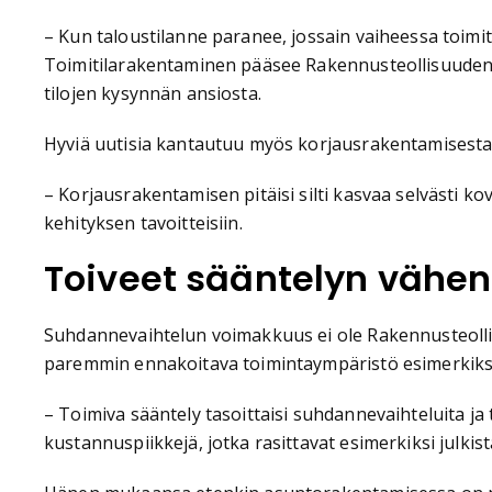
– Kun taloustilanne paranee, jossain vaiheessa toim
Toimitilarakentaminen pääsee Rakennusteollisuuden 
tilojen kysynnän ansiosta.
Hyviä uutisia kantautuu myös korjausrakentamisesta,
– Korjausrakentamisen pitäisi silti kasvaa selvästi 
kehityksen tavoitteisiin.
Toiveet sääntelyn vähe
Suhdannevaihtelun voimakkuus ei ole Rakennusteolli
paremmin ennakoitava toimintaympäristö esimerkiksi 
– Toimiva sääntely tasoittaisi suhdannevaihteluita ja t
kustannuspiikkejä, jotka rasittavat esimerkiksi julkis