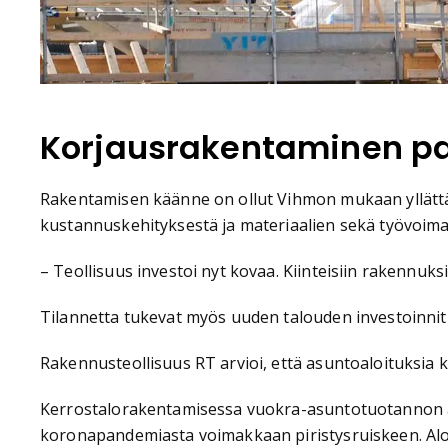
Korjausrakentaminen p
Rakentamisen käänne on ollut Vihmon mukaan yllät
kustannuskehityksestä ja materiaalien sekä työvoima
– Teollisuus investoi nyt kovaa. Kiinteisiin rakennuk
Tilannetta tukevat myös uuden talouden investoinnit
Rakennusteollisuus RT arvioi, että asuntoaloituksia k
Kerrostalorakentamisessa vuokra-asuntotuotannon a
koronapandemiasta voimakkaan piristysruiskeen. Alo