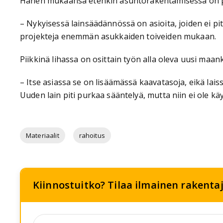
Hänen mukaansa etenkin asuntorakentamisessa on palj
– Nykyisessä lainsäädännössä on asioita, joiden ei pi
projekteja enemmän asukkaiden toiveiden mukaan.
Piikkinä lihassa on osittain työn alla oleva uusi maan
– Itse asiassa se on lisäämässä kaavatasoja, eikä lai
Uuden lain piti purkaa sääntelyä, mutta niin ei ole k
Materiaalit
rahoitus
Kiinnostuitko? Tilaa ilmainen rakentaj