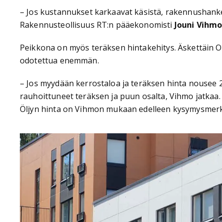
– Jos kustannukset karkaavat käsistä, rakennushanke on
Rakennusteollisuus RT:n pääekonomisti
Jouni Vihm
Peikkona on myös teräksen hintakehitys. Äskettäin
odotettua enemmän.
– Jos myydään kerrostaloa ja teräksen hinta nousee 
rauhoittuneet teräksen ja puun osalta, Vihmo jatkaa.
Öljyn hinta on Vihmon mukaan edelleen kysymysmerkki,