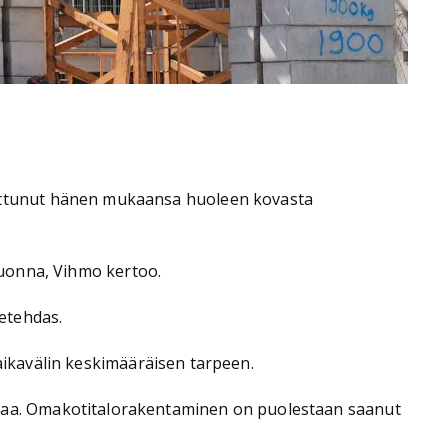
uttunut hänen mukaansa huoleen kovasta
 vuonna, Vihmo kertoo.
etehdas.
 aikavälin keskimääräisen tarpeen.
vaa. Omakotitalorakentaminen on puolestaan saanut