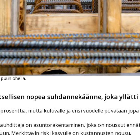
 puun ohella.
ellisen nopea suhdannekäänne, joka yllätti 
rosenttia, mutta kuluvalle ja ensi vuodelle povataan jopa
auhdittaja on asuntorakentaminen, joka on noussut ennät
un. Merkittävin riski kasvulle on kustannusten nousu.