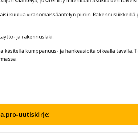
on sääntelyä, joka ei liity mitenkään asukkaiden toiveisii
täisi kuulua viranomaissääntelyn piiriin. Rakennusliikkeill
käyttö- ja rakennuslaki.
ssa käsitellä kumppanuus- ja hankeasioita oikealla tavalla
äymässä.
a.pro-uutiskirje: