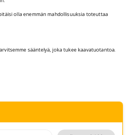
n.
ä pitäisi olla enemmän mahdollisuuksia toteuttaa
. Tarvitsemme sääntelyä, joka tukee kaavatuotantoa.