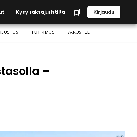
ut
Kysy raksajuristilta
Kirjaudu
ISUSTUS
TUTKIMUS
VARUSTEET
tasolla –