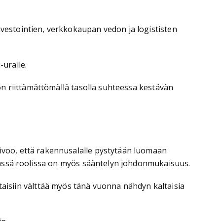
estointien, verkkokaupan vedon ja logististen
uralle.
n riittämättömällä tasolla suhteessa kestävän
voo, että rakennusalalle pystytään luomaan
eässä roolissa on myös sääntelyn johdonmukaisuus.
oitaisiin välttää myös tänä vuonna nähdyn kaltaisia