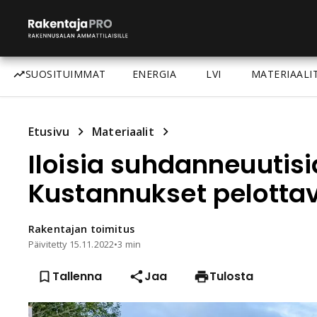
SUOSITUIMMAT
ENERGIA
LVI
MATERIAALI
Etusivu
Materiaalit
Iloisia suhdanneuutis
Kustannukset pelotta
Rakentajan
toimitus
Päivitetty
15.11.2022
•
3 min
Tallenna
Jaa
Tulosta