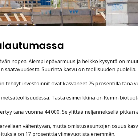
alautumassa
tävän nopea. Aiempi epävarmuus ja heikko kysyntä on mu
n saatavuudesta. Suurinta kasvu on teollisuuden puolella.
siin tehdyt investoinnit ovat kasvaneet 75 prosentilla tänä
 metsäteollisuudessa. Tästä esimerkkinä on Kemin biotuot
ertyy tänä vuonna 44 000. Se ylittää neljänneksellä pitkän
rvellaan vähentyvän, mutta omistusasuntojen osuus kas
ituksia on 17 prosenttia viimevuotista enemmän.