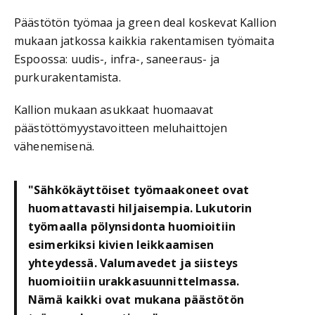
Päästötön työmaa ja green deal koskevat Kallion
mukaan jatkossa kaikkia rakentamisen työmaita
Espoossa: uudis-, infra-, saneeraus- ja
purkurakentamista.
Kallion mukaan asukkaat huomaavat
päästöttömyystavoitteen meluhaittojen
vähenemisenä.
"Sähkökäyttöiset työmaakoneet ovat
huomattavasti hiljaisempia. Lukutorin
työmaalla pölynsidonta huomioitiin
esimerkiksi kivien leikkaamisen
yhteydessä. Valumavedet ja siisteys
huomioitiin urakkasuunnittelmassa.
Nämä kaikki ovat mukana päästötön