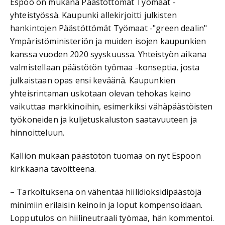
Espoo on mukana Päästöttömät Työmaat -
yhteistyössä. Kaupunki allekirjoitti julkisten
hankintojen Päästöttömät Työmaat -"green dealin"
Ympäristöministeriön ja muiden isojen kaupunkien
kanssa vuoden 2020 syyskuussa. Yhteistyön aikana
valmistellaan päästötön työmaa -konseptia, josta
julkaistaan opas ensi keväänä. Kaupunkien
yhteisrintaman uskotaan olevan tehokas keino
vaikuttaa markkinoihin, esimerkiksi vähäpäästöisten
työkoneiden ja kuljetuskaluston saatavuuteen ja
hinnoitteluun.
Kallion mukaan päästötön tuomaa on nyt Espoon
kirkkaana tavoitteena.
– Tarkoituksena on vähentää hiilidioksidipäästöjä
minimiin erilaisin keinoin ja loput kompensoidaan.
Lopputulos on hiilineutraali työmaa, hän kommentoi.