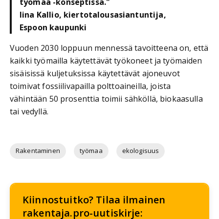
työmaa -konseptissa."
Iina Kallio, kiertotalousasiantuntija,
Espoon kaupunki
Vuoden 2030 loppuun mennessä tavoitteena on, että
kaikki työmailla käytettävät työkoneet ja työmaiden
sisäisissä kuljetuksissa käytettävät ajoneuvot
toimivat fossiilivapailla polttoaineilla, joista
vähintään 50 prosenttia toimii sähköllä, biokaasulla
tai vedyllä.
Rakentaminen
työmaa
ekologisuus
Kiinnostuitko? Tilaa ilmainen
rakentaja.pro-uutiskirje: