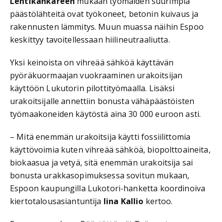
Lehtikankareen
mukaan työmaiden suurimpia
päästölähteitä ovat työkoneet, betonin kuivaus ja
rakennusten lämmitys. Muun muassa näihin Espoo
keskittyy tavoitellessaan hiilineutraaliutta.
Yksi keinoista on vihreää sähköä käyttävän
pyöräkuormaajan vuokraaminen urakoitsijan
käyttöön Lukutorin pilottityömaalla. Lisäksi
urakoitsijalle annettiin bonusta vähäpäästöisten
työmaakoneiden käytöstä aina 30 000 euroon asti.
– Mitä enemmän urakoitsija käytti fossiilittomia
käyttövoimia kuten vihreää sähköä, biopolttoaineita,
biokaasua ja vetyä, sitä enemmän urakoitsija sai
bonusta urakkasopimuksessa sovitun mukaan,
Espoon kaupungilla Lukotori-hanketta koordinoiva
kiertotalousasiantuntija
Iina Kallio
kertoo.