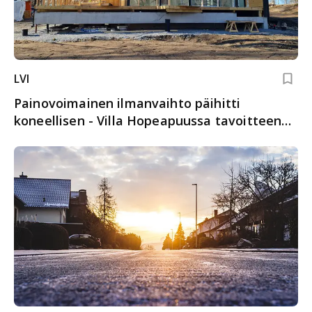
LVI
Paino­voimainen ilmanvaihto päihitti
koneellisen - Villa Hopeapuussa tavoitteena
terve sisäilma