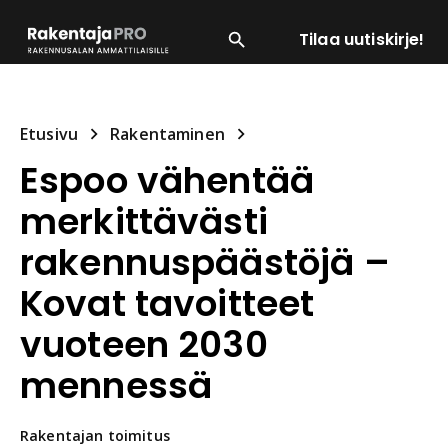
Tilaa uutiskirje!
SUOSITUIMMAT
ENERGIA
LVI
MATERIAALI
Etusivu
Rakentaminen
Espoo vähentää
merkittävästi
rakennuspäästöjä –
Kovat tavoitteet
vuoteen 2030
mennessä
Rakentajan
toimitus