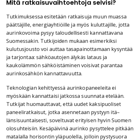
Mitä ratkaisuvaihtoehtoja selvisi?
Tutkimuksessa esitetään ratkaisuja muun muassa
päättäjille, energiayhtiöille ja myös kuluttajille, jotta
aurinkovoima pysyy taloudellisesti kannattavana
Suomessakin. Tutkijoiden mukaan esimerkiksi
kulutusjousto voi auttaa tasapainottamaan kysyntää
ja tarjontaa: sähköautojen älykäs lataus ja
kaukolämmön sähköistäminen voisivat parantaa
aurinkosähkön kannattavuutta.
Teknologian kehittyessä aurinkopaneeleita ei
myöskään kannattaisi jatkossa suunnata etelään.
Tutkijat huomauttavat, että uudet kaksipuoliset
paneeliratkaisut, jotka asennetaan pystyyn itä–
länsisuuntaisesti, soveltuvat erityisen hyvin Suomen
olosuhteisiin. Kesäpäivinä aurinko pysyttelee pitkään
matalalla horisontin yläpuolella, jolloin pystysuora