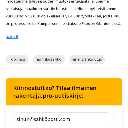
innostamme tulevaisuuden muutoksentekijöitä ja luomme
ratkaisuja maailman suuriin haasteisiin. Yliopistoyhteisöömme
kuuluu noin 13 000 opiskelijaa ja yli 4 500 työntekijää, joista 400
on professoreita. Kampuksemme sijaitsee Espoon Otaniemessä.
aalto.fi
Tutkimus
aurinkosähkö
energiankulutus
Kiinnostuitko? Tilaa ilmainen
rakentaja.pro-uutiskirje: