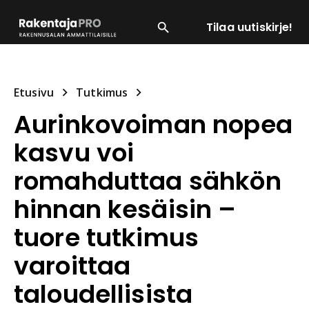
Tilaa uutiskirje!
SUOSITUIMMAT
ENERGIA
LVI
MATERIAALI
Etusivu
Tutkimus
Aurinkovoiman nopea
kasvu voi
romahduttaa sähkön
hinnan kesäisin –
tuore tutkimus
varoittaa
taloudellisista