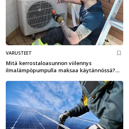
VARUSTEET
Mitä kerrostaloasunnon viilennys
ilmalämpöpumpulla maksaa käytännössä?
Esimerkkikohde Kuopiosta kertoo