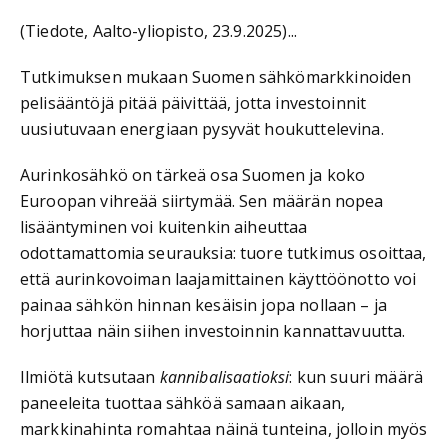
(Tiedote, Aalto-yliopisto, 23.9.2025)...
Tutkimuksen mukaan Suomen sähkömarkkinoiden
pelisääntöjä pitää päivittää, jotta investoinnit
uusiutuvaan energiaan pysyvät houkuttelevina.
Aurinkosähkö on tärkeä osa Suomen ja koko
Euroopan vihreää siirtymää. Sen määrän nopea
lisääntyminen voi kuitenkin aiheuttaa
odottamattomia seurauksia: tuore tutkimus osoittaa,
että aurinkovoiman laajamittainen käyttöönotto voi
painaa sähkön hinnan kesäisin jopa nollaan – ja
horjuttaa näin siihen investoinnin kannattavuutta.
Ilmiötä kutsutaan
kannibalisaatioksi
: kun suuri määrä
paneeleita tuottaa sähköä samaan aikaan,
markkinahinta romahtaa näinä tunteina, jolloin myös