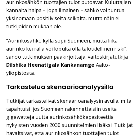
aurinkosähkön tuottajien tulot putoavat. Kuluttajien
kannalta halpa – jopa ilmainen – sähkö voi tuntua
yksinomaan positiiviselta seikalta, mutta näin ei
tutkijoiden mukaan ole.
“Aurinkosähkö kyllä sopii Suomeen, mutta liika
aurinko kerralla voi lopulta olla taloudellinen riski”,
sanoo tutkimuksen pääkirjoittaja, väitöskirjatutkija
Dilshika Heenatigala Kankanamge
Aalto-
yliopistosta.
Tarkastelua skenaarioanalyysillä
Tutkijat tarkastelivat skenaarioanalyysin avulla, mitä
tapahtuisi, jos Suomeen rakennettaisiin useita
gigawatteja uutta aurinkosähkökapasiteettia
nykyisten vuoden 2030 suunnitelmien lisäksi. Tutkijat
havaitsivat, että aurinkosähkön tuottajien tulot