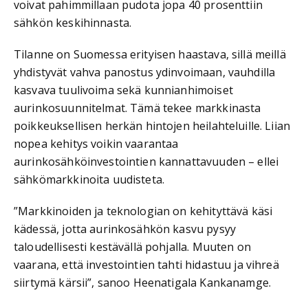
voivat pahimmillaan pudota jopa 40 prosenttiin
sähkön keskihinnasta.
Tilanne on Suomessa erityisen haastava, sillä meillä
yhdistyvät vahva panostus ydinvoimaan, vauhdilla
kasvava tuulivoima sekä kunnianhimoiset
aurinkosuunnitelmat. Tämä tekee markkinasta
poikkeuksellisen herkän hintojen heilahteluille. Liian
nopea kehitys voikin vaarantaa
aurinkosähköinvestointien kannattavuuden – ellei
sähkömarkkinoita uudisteta.
”Markkinoiden ja teknologian on kehityttävä käsi
kädessä, jotta aurinkosähkön kasvu pysyy
taloudellisesti kestävällä pohjalla. Muuten on
vaarana, että investointien tahti hidastuu ja vihreä
siirtymä kärsii”, sanoo Heenatigala Kankanamge.