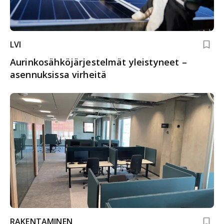
LVI
Aurinkosähkö­järjes­telmät yleistyneet –
asennuksissa virheitä
RAKENTAMINEN