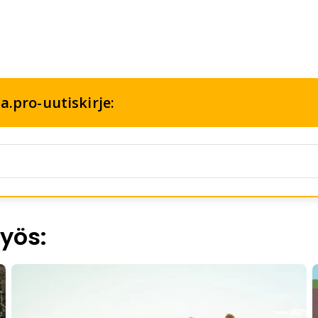
a.pro-uutiskirje:
yös: