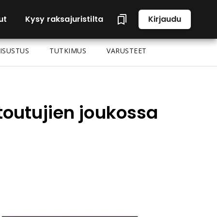
ut
Kysy raksajuristilta
Kirjaudu
ISUSTUS
TUTKIMUS
VARUSTEET
toutujien joukossa