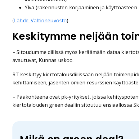
Ylva (rakennusten korjaaminen ja käyttöasteen
(
Lähde: Valtioneuvosto
)
Keskitymme neljään to
– Sitoudumme diilissä myös keräämään dataa kiertota
avautuvat, Kunnas uskoo.
RT keskittyy kiertotalousdiilissään neljään toimenp
kehittämiseen, jäsenten omien resurssien käyttöast
– Pääkohteena ovat pk-yritykset, joissa kehityspotent
kiertotalouden green dealiin sitoutuu ensiaallossa Sk