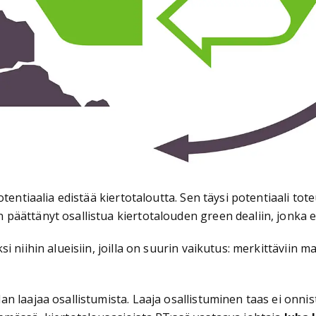
otentiaalia edistää kiertotaloutta. Sen täysi potentiaali t
äättänyt osallistua kiertotalouden green dealiin, jonka en
 niihin alueisiin, joilla on suurin vaikutus: merkittäviin m
 laajaa osallistumista. Laaja osallistuminen taas ei onnistu