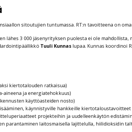
ä
nsiaallon sitoutujien tuntumassa. RT:n tavoitteena on oman
nen lähes 3 000 jäsenyrityksen puolesta ei ole mahdollist
ndardointipäällikkö
Tuuli Kunnas
lupaa. Kunnas koordinoi R
saksi kiertotalouden ratkaisua)
ka-aineena ja energiatehokkuus)
akennusten käyttöasteiden nosto)
ääminen, käynnistyville hankkeille kiertotaloustavoitteet 
tteluperiaatteet projekteihin ja uudelleenkäytön edistämin
n parantaminen laitosmaisella lajittelulla, hiilidioksidin t