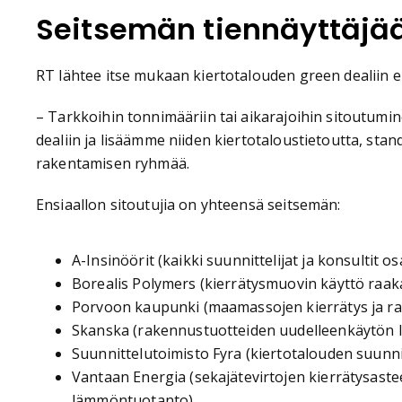
Seitsemän tiennäyttäjä
RT lähtee itse mukaan kiertotalouden green dealiin e
– Tarkkoihin tonnimääriin tai aikarajoihin sitoutumi
dealiin ja lisäämme niiden kiertotaloustietoutta, sta
rakentamisen ryhmää.
Ensiaallon sitoutujia on yhteensä seitsemän:
A-Insinöörit (kaikki suunnittelijat ja konsultit o
Borealis Polymers (kierrätysmuovin käyttö raa
Porvoon kaupunki (maamassojen kierrätys ja r
Skanska (rakennustuotteiden uudelleenkäytön lis
Suunnittelutoimisto Fyra (kiertotalouden suunni
Vantaan Energia (sekajätevirtojen kierrätysastee
lämmöntuotanto)