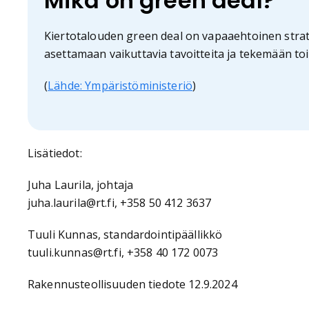
Mikä on green deal?
Kiertotalouden green deal on vapaaehtoinen stra
asettamaan vaikuttavia tavoitteita ja tekemään toim
(
Lähde: Ympäristöministeriö
)
Lisätiedot:
Juha Laurila, johtaja
juha.laurila@rt.fi, +358 50 412 3637
Tuuli Kunnas, standardointipäällikkö
tuuli.kunnas@rt.fi, +358 40 172 0073
Rakennusteollisuuden tiedote 12.9.2024