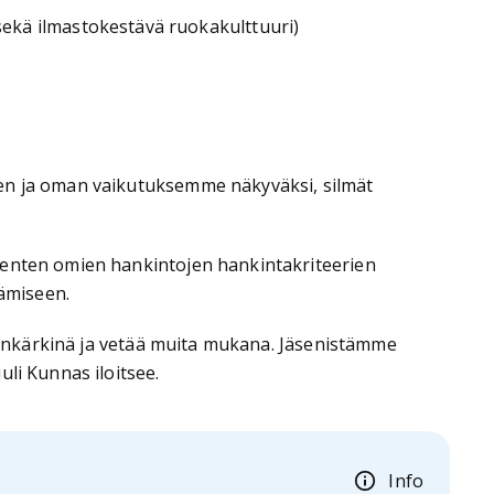
ekä ilmastokestävä ruokakulttuuri)
sen ja oman vaikutuksemme näkyväksi, silmät
senten omien hankintojen hankintakriteerien
ämiseen.
häänkärkinä ja vetää muita mukana. Jäsenistämme
li Kunnas iloitsee.
Info