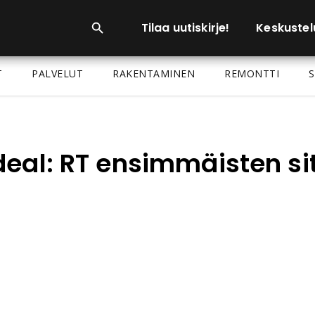
Tilaa uutiskirje!
Keskustel
T
PALVELUT
RAKENTAMINEN
REMONTTI
S
deal: RT ensimmäisten si