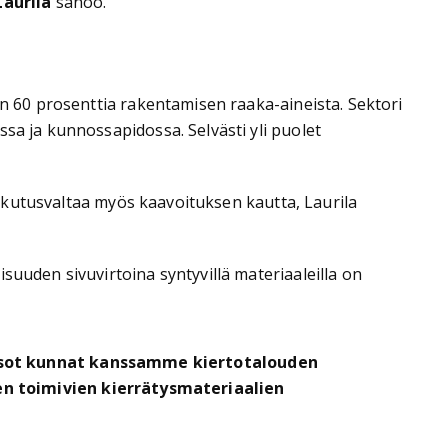
Laurila
sanoo.
in 60 prosenttia rakentamisen raaka-aineista. Sektori
sa ja kunnossapidossa. Selvästi yli puolet
vaikutusvaltaa myös kaavoituksen kautta, Laurila
suuden sivuvirtoina syntyvillä materiaaleilla on
 isot kunnat kanssamme kiertotalouden
en toimivien kierrätysmateriaalien