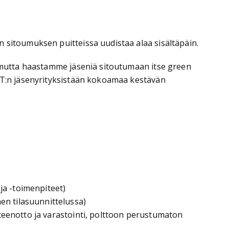
 sitoumuksen puitteissa uudistaa alaa sisältäpäin.
a, mutta haastamme jäseniä sitoutumaan itse green
T:n jäsenyrityksistään kokoamaa kestävän
ja -toimenpiteet)
en tilasuunnittelussa)
alteenotto ja varastointi, polttoon perustumaton