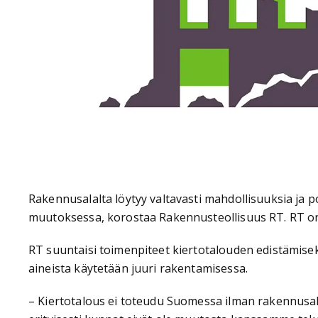
Rakennusalalta löytyy valtavasti mahdollisuuksia ja p
muutoksessa, korostaa Rakennusteollisuus RT. RT on p
RT suuntaisi toimenpiteet kiertotalouden edistämiseksi
aineista käytetään juuri rakentamisessa.
– Kiertotalous ei toteudu Suomessa ilman rakennusalan