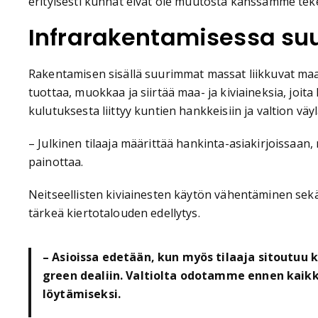
erityisesti kunnat eivät ole muutosta kanssamme tek
Infrarakentamisessa su
Rakentamisen sisällä suurimmat massat liikkuvat maa- 
tuottaa, muokkaa ja siirtää maa- ja kiviaineksia, joi
kulutuksesta liittyy kuntien hankkeisiin ja valtion vä
– Julkinen tilaaja määrittää hankinta-asiakirjoissaan,
painottaa.
Neitseellisten kiviainesten käytön vähentäminen sekä 
tärkeä kiertotalouden edellytys.
– Asioissa edetään, kun myös tilaaja sitoutu
green dealiin. Valtiolta odotamme ennen kaikk
löytämiseksi.