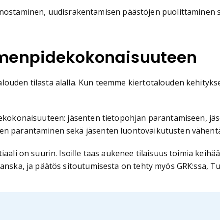
 nostaminen, uudisrakentamisen päästöjen puolittaminen s
imenpidekokonaisuuteen
louden tilasta alalla. Kun teemme kiertotalouden kehityk
idekokonaisuuteen: jäsenten tietopohjan parantamiseen, jä
een parantaminen sekä jäsenten luontovaikutusten vähent
iaali on suurin. Isoille taas aukenee tilaisuus toimia kei
anska, ja päätös sitoutumisesta on tehty myös GRK:ssa, Tuu