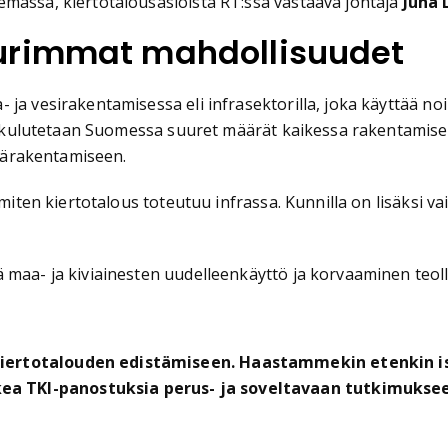
emässä, kiertotalousasioista RT:ssä vastaava johtaja
Juha 
urimmat mahdollisuudet
ja vesirakentamisessa eli infrasektorilla, joka käyttää no
ta kulutetaan Suomessa suuret määrät kaikessa rakentamises
ylärakentamiseen.
 miten kiertotalous toteutuu infrassa. Kunnilla on lisäksi 
maa- ja kiviainesten uudelleenkäyttö ja korvaaminen teolli
u kiertotalouden edistämiseen. Haastammekin etenkin
ea TKI-panostuksia perus- ja soveltavaan tutkimukse