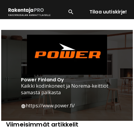
Tilaa uutiskirje!
SUOSITUIMMAT
ENERGIA
LVI
MATERIAALI
Power Finland Oy
Kaikki kodinkoneet ja Norema-keittiöt
samasta paikasta
https://www.power.fi/
Viimeisimmät artikkelit