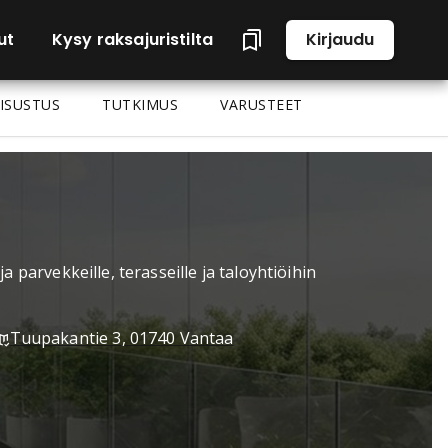
ut
Kysy raksajuristilta
Kirjaudu
ISUSTUS
TUTKIMUS
VARUSTEET
a parvekkeille, terasseille ja taloyhtiöihin
Tuupakantie 3, 01740 Vantaa