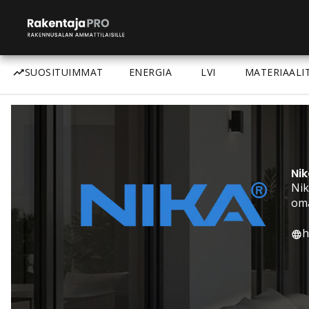
SUOSITUIMMAT
ENERGIA
LVI
MATERIAALI
Nik
Nik
oma
h