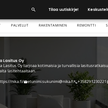
Tilaa uutiskirje!
Keskustel
T
PALVELUT
RAKENTAMINEN
REMONTTI
S
a Lasitus Oy
a Lasitus Oy tarjoaa kotimaisia ja turvallisia lasitusratkaisuj
lta lasitehtaaltaan.
ttps://nika.fi/
etunimi.sukunimi@nika.fi
+358291230221