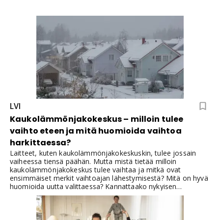
LVI
Kaukolämmönjakokeskus – milloin tulee
vaihto eteen ja mitä huomioida vaihtoa
harkittaessa?
Laitteet, kuten kaukolämmönjakokeskuskin, tulee jossain
vaiheessa tiensä päähän. Mutta mistä tietää milloin
kaukolämmönjakokeskus tulee vaihtaa ja mitkä ovat
ensimmäiset merkit vaihtoajan lähestymisestä? Mitä on hyvä
huomioida uutta valittaessa? Kannattaako nykyisen
lämmönjakokeskuksen vaihto uuteen, vaikka vaihtoaika ei
olisikaan umpeutumassa?