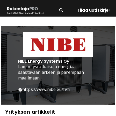
Tilaa uutiskirje!
SUOSITUIMMAT
ENERGIA
LVI
MATERIAALI
NIBE Energy Systems Oy
Lämmitysratkaisuja energiaa
säästävään arkeen ja parempaan
maailmaan.
https://www.nibe.eu/fi/fi
Yrityksen artikkelit