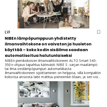
LVI
NIBEn lämpöpumppuun yhdistetty
ilmanvaihtokone on vaivaton ja huoleton
käyttää – koko kodin sisäilma saadaan
automatisoitua halutunlaiseksi
NIBEn pienikokoisen ilmanvaihtokoneen ALTO Smart S40-
350:n ohjaus tapahtuu kätevästi NIBE S -sarjan maalämpö-
tai ilma-vesilämpöpumpun automatiikasta.
Ilmanvaihtokoneen sijoittaminen on helppoa, sillä kompaktin
kokonsa ansiosta laite mahtuu pieneenkin tilaan, ja sen voi
asentaa myös kylmään tekniseen tilaan.