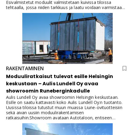
Esivalmistetut moduulit valmistetaan kuivissa tiloissa
tehtaalla, jossa niiden tarkkuus ja laatu voidaan varmistaa
ennen toimittamista rakennuspaikalle.
RAKENTAMINEN
Moduuliratkaisut tulevat esille Helsingin
keskustaan – Aulis Lundell Oy avaa
showroomin Runeberginkadulle
Aulis Lundell Oy avaa showroomin Helsingin keskustaan.
Esille on saatu kattavasti koko Aulis Lundell Oy:n tuotanto.
Uusissa tiloissa tutustut muun muassa Liune-ovituotteisiin
sekä aivan uusiin moduulirakentamisen
ratkaisuihin.Showroom avataan Autotaloon, entiseen
Rakennustiedon tilaan Runeberginkatu 5:ssä. Showroom on
auki maanantaista perjantaihin ja halutessasi voit sopia myös
henkilökohtaisen tapaamisen.