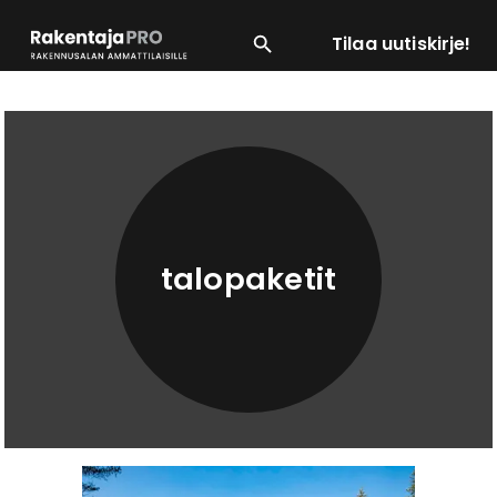
Tilaa uutiskirje!
SUOSITUIMMAT
ENERGIA
LVI
MATERIAALI
talopaketit