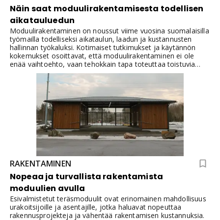
Näin saat moduulirakentamisesta todellisen
aikatauluedun
Moduulirakentaminen on noussut viime vuosina suomalaisilla
työmailla todelliseksi aikataulun, laadun ja kustannusten
hallinnan työkaluksi. Kotimaiset tutkimukset ja käytännön
kokemukset osoittavat, että moduulirakentaminen ei ole
enää vaihtoehto, vaan tehokkain tapa toteuttaa toistuvia
rakenteita.Ylläksellä nähtiin tänä syksynä konkreettinen
esimerkki: koko majoitusmoduulikylä nousi vain viidessä
viikossa, ja useampi kunta ilmoitti heti kiinnostuksensa
vastaavasta ratkaisusta. Tapaus osoittaa, miten teollinen
rakentaminen alkaa vihdoin lunastaa lupauksensa myös
käytännössä.Aulis Lundell Oy on ollut mukana kehittämässä
tätä suuntaa teräsrunkoisilla moduuleilla, jotka tarjoavat
nopeutta, muuntojoustavuutta ja siirrettävyyttä. Artikkeli
kokoaa yhteen alan uusimmat havainnot ja antaa
ammattilaiselle käytännön vinkit siihen, missä
moduulirakentaminen todella kannattaa ja miten sen hyödyt
RAKENTAMINEN
saadaan täysimääräisesti irti tuotannossa ja suunnittelussa.
Nopeaa ja turvallista rakentamista
moduulien avulla
Esivalmistetut teräsmoduulit ovat erinomainen mahdollisuus
urakoitsijoille ja asentajille, jotka haluavat nopeuttaa
rakennusprojekteja ja vähentää rakentamisen kustannuksia.