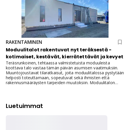
RAKENTAMINEN
Moduulitalot rakentuvat nyt teräksestä -
kotimaiset, kestävät, kierrätettävät ja kevyet
Teräsrunkoinen, tehtaassa valmistetuista moduuleista
koottava talo vastaa tämän päivän asumisen vaatimuksiin.
Muuntojoustavat tilaratkaisut, joita moduulitalossa pystytään
helposti toteuttamaan, sopeutuvat sekä ihmisten että
rakennusmääräysten tarpeiden muutoksiin. Moduulitalon
koko ja muoto ovat muunneltavissa vastaamaan juuri
senhetkistä tarvetta. Monesti lisätilan tarve yllättää
esimerkiksi kesämökillä, johon moduuleista valmistetusta
rakennuksesta saadaan laadukas ja kokonaisedullinen
Luetuimmat
ratkaisu, esimerkiksi vierastaloksi.