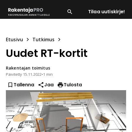
Tilaa uutiskirje!
SUOSITUIMMAT
ENERGIA
LVI
MATERIAALI
Etusivu
Tutkimus
Uudet RT-kortit
Rakentajan
toimitus
Päivitetty
15.11.2022
•
1 min
Tallenna
Jaa
Tulosta