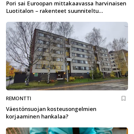
Pori sai Euroopan mittakaavassa harvinaisen
Luotitalon – rakenteet suunniteltu
kestämään kovimmatkin harjoitukset
REMONTTI
Väestönsuojan kosteusongelmien
korjaaminen hankalaa?