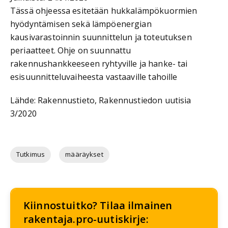
Tässä ohjeessa esitetään hukkalämpökuormien
hyödyntämisen sekä lämpöenergian
kausivarastoinnin suunnittelun ja toteutuksen
periaatteet. Ohje on suunnattu
rakennushankkeeseen ryhtyville ja hanke- tai
esisuunnitteluvaiheesta vastaaville tahoille
Lähde: Rakennustieto, Rakennustiedon uutisia
3/2020
Tutkimus
määräykset
Kiinnostuitko? Tilaa ilmainen
rakentaja.pro-uutiskirje: