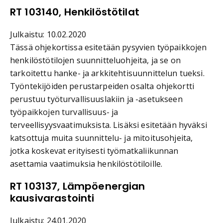
RT 103140, Henkilöstötilat
Julkaistu: 10.02.2020
Tässä ohjekortissa esitetään pysyvien työpaikkojen
henkilöstötilojen suunnitteluohjeita, ja se on
tarkoitettu hanke- ja arkkitehtisuunnittelun tueksi.
Työntekijöiden perustarpeiden osalta ohjekortti
perustuu työturvallisuuslakiin ja -asetukseen
työpaikkojen turvallisuus- ja
terveellisyysvaatimuksista. Lisäksi esitetään hyväksi
katsottuja muita suunnittelu- ja mitoitusohjeita,
jotka koskevat erityisesti työmatkaliikunnan
asettamia vaatimuksia henkilöstötiloille.
RT 103137, Lämpöenergian
kausivarastointi
Julkaistu: 24.01.2020