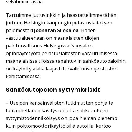
selvitimme asiaa.
Tartuimme juttuvinkkiin ja haastattelimme tähän
juttuun Helsingin kaupungin pelastuslaitoksen
palomestari
Joonatan Suosaloa
. Hänen
vastuualueenaan on maanalaisten tilojen
paloturvallisuus Helsingissä. Suosalon
opinnäytetyötä pelastuslaitosten varautumisesta
maanalaisissa tiloissa tapahtuviin sähköautopaloihin
on käytetty alalla laajasti turvallisuusohjeistusten
kehittämisessä.
Sähköautopalon syttymisriskit
– Useiden kansainvälisten tutkimusten pohjalta
tämänhetkinen käsitys on, että sähköautojen
syttymistodennäköisyys on jopa hieman pienempi
kuin polttomoottorikäyttöisillä autoilla, kertoo