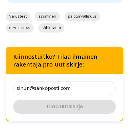
Varusteet
asuminen
paloturvallisuus
turvallisuus
sähköauto
Kiinnostuitko? Tilaa ilmainen
rakentaja.pro-uutiskirje:
Tilaa uutiskirje