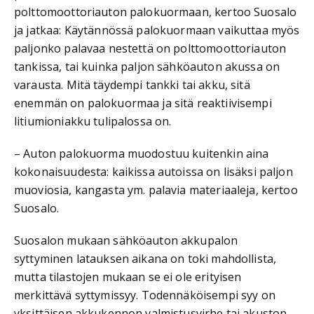
polttomoottoriauton palokuormaan, kertoo Suosalo
ja jatkaa: Käytännössä palokuormaan vaikuttaa myös
paljonko palavaa nestettä on polttomoottoriauton
tankissa, tai kuinka paljon sähköauton akussa on
varausta. Mitä täydempi tankki tai akku, sitä
enemmän on palokuormaa ja sitä reaktiivisempi
litiumioniakku tulipalossa on.
– Auton palokuorma muodostuu kuitenkin aina
kokonaisuudesta: kaikissa autoissa on lisäksi paljon
muoviosia, kangasta ym. palavia materiaaleja, kertoo
Suosalo.
Suosalon mukaan sähköauton akkupalon
syttyminen latauksen aikana on toki mahdollista,
mutta tilastojen mukaan se ei ole erityisen
merkittävä syttymissyy. Todennäköisempi syy on
yksittäisen akkukennon valmistusvirhe tai akuston