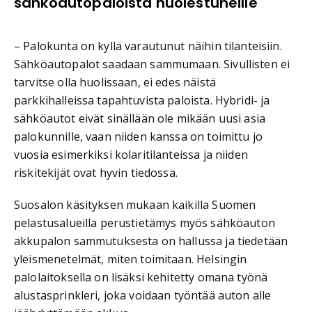
sähköautopaloista huolestuneille
– Palokunta on kyllä varautunut näihin tilanteisiin.
Sähköautopalot saadaan sammumaan. Sivullisten ei
tarvitse olla huolissaan, ei edes näistä
parkkihalleissa tapahtuvista paloista. Hybridi- ja
sähköautot eivät sinällään ole mikään uusi asia
palokunnille, vaan niiden kanssa on toimittu jo
vuosia esimerkiksi kolaritilanteissa ja niiden
riskitekijät ovat hyvin tiedossa.
Suosalon käsityksen mukaan kaikilla Suomen
pelastusalueilla perustietämys myös sähköauton
akkupalon sammutuksesta on hallussa ja tiedetään
yleismenetelmät, miten toimitaan. Helsingin
palolaitoksella on lisäksi kehitetty omana työnä
alustasprinkleri, joka voidaan työntää auton alle