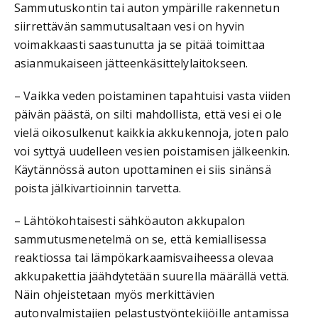
Sammutuskontin tai auton ympärille rakennetun
siirrettävän sammutusaltaan vesi on hyvin
voimakkaasti saastunutta ja se pitää toimittaa
asianmukaiseen jätteenkäsittelylaitokseen.
– Vaikka veden poistaminen tapahtuisi vasta viiden
päivän päästä, on silti mahdollista, että vesi ei ole
vielä oikosulkenut kaikkia akkukennoja, joten palo
voi syttyä uudelleen vesien poistamisen jälkeenkin.
Käytännössä auton upottaminen ei siis sinänsä
poista jälkivartioinnin tarvetta.
– Lähtökohtaisesti sähköauton akkupalon
sammutusmenetelmä on se, että kemiallisessa
reaktiossa tai lämpökarkaamisvaiheessa olevaa
akkupakettia jäähdytetään suurella määrällä vettä.
Näin ohjeistetaan myös merkittävien
autonvalmistajien pelastustyöntekijöille antamissa