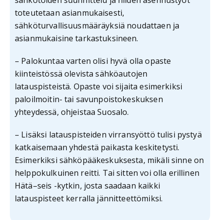
toteutetaan asianmukaisesti,
sähköturvallisuusmääräyksiä noudattaen ja
asianmukaisine tarkastuksineen.
– Palokuntaa varten olisi hyvä olla opaste
kiinteistössä olevista sähköautojen
latauspisteistä. Opaste voi sijaita esimerkiksi
paloilmoitin- tai savunpoistokeskuksen
yhteydessä, ohjeistaa Suosalo.
– Lisäksi latauspisteiden virransyöttö tulisi pystyä
katkaisemaan yhdestä paikasta keskitetysti.
Esimerkiksi sähköpääkeskuksesta, mikäli sinne on
helppokulkuinen reitti. Tai sitten voi olla erillinen
Hätä–seis -kytkin, josta saadaan kaikki
latauspisteet kerralla jännitteettömiksi.