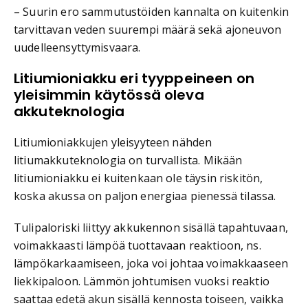
– Suurin ero sammutustöiden kannalta on kuitenkin
tarvittavan veden suurempi määrä sekä ajoneuvon
uudelleensyttymisvaara.
Litiumioniakku eri tyyppeineen on
yleisimmin käytössä oleva
akkuteknologia
Litiumioniakkujen yleisyyteen nähden
litiumakkuteknologia on turvallista. Mikään
litiumioniakku ei kuitenkaan ole täysin riskitön,
koska akussa on paljon energiaa pienessä tilassa.
Tulipaloriski liittyy akkukennon sisällä tapahtuvaan,
voimakkaasti lämpöä tuottavaan reaktioon, ns.
lämpökarkaamiseen, joka voi johtaa voimakkaaseen
liekkipaloon. Lämmön johtumisen vuoksi reaktio
saattaa edetä akun sisällä kennosta toiseen, vaikka