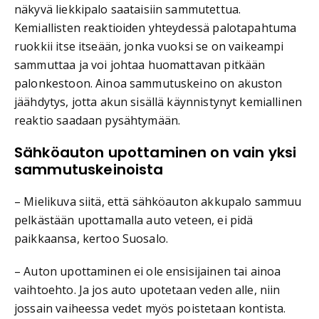
näkyvä liekkipalo saataisiin sammutettua.
Kemiallisten reaktioiden yhteydessä palotapahtuma
ruokkii itse itseään, jonka vuoksi se on vaikeampi
sammuttaa ja voi johtaa huomattavan pitkään
palonkestoon. Ainoa sammutuskeino on akuston
jäähdytys, jotta akun sisällä käynnistynyt kemiallinen
reaktio saadaan pysähtymään.
Sähköauton upottaminen on vain yksi
sammutuskeinoista
– Mielikuva siitä, että sähköauton akkupalo sammuu
pelkästään upottamalla auto veteen, ei pidä
paikkaansa, kertoo Suosalo.
– Auton upottaminen ei ole ensisijainen tai ainoa
vaihtoehto. Ja jos auto upotetaan veden alle, niin
jossain vaiheessa vedet myös poistetaan kontista.