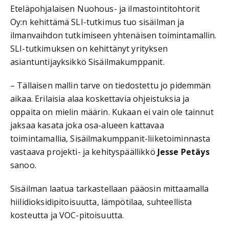
Eteläpohjalaisen Nuohous- ja ilmastointitohtorit
Oy:n kehittämä SLI-tutkimus tuo sisäilman ja
ilmanvaihdon tutkimiseen yhtenäisen toimintamallin.
SLI-tutkimuksen on kehittänyt yrityksen
asiantuntijayksikkö Sisäilmakumppanit.
– Tällaisen mallin tarve on tiedostettu jo pidemmän
aikaa. Erilaisia alaa koskettavia ohjeistuksia ja
oppaita on mielin määrin. Kukaan ei vain ole tainnut
jaksaa kasata joka osa-alueen kattavaa
toimintamallia, Sisäilmakumppanit-liiketoiminnasta
vastaava projekti- ja kehityspäällikkö
Jesse Petäys
sanoo.
Sisäilman laatua tarkastellaan pääosin mittaamalla
hiilidioksidipitoisuutta, lämpötilaa, suhteellista
kosteutta ja VOC-pitoisuutta.