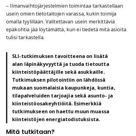
– Ilmanvaihtojärjestelmien toimintaa tarkastellaan
usein omien tietotaitojen varassa, kukin toimija
omalla tyylillään. Valitettavan usein merkittäviä
epäkohtia jää löytämättä, kun ei tiedetä mitä asioita
tulisi tarkastella.
SLI-tutkimuksen tavoitteena on lisätä
alan läpinäkyvyyttä ja tuoda tietoutta
kiinteistöpäättäjille sekä asukkaille.
Tutkimuksen pilotointiin on lähdössä
mukaan suomalaisia kaupunkeja, kuntia,
tilapalveluiden tarjoajia sekä asunto- ja
kiinteistöosakeyhtiöitä. Esimerkkiä
tutkimukseen on haettu muun muassa
kiinteistöjen energiatodistuksista.
Mitä tutkitaan?