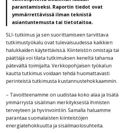
parantamiseksi. Raportin tiedot ovat
ymmärrettävissä ilman teknistä
asiantuntemusta tai tietotaitoa.
SLI-tutkimus ja sen suorittamiseen tarvittava
tutkimustyökalu ovat tulevaisuudessa kaikkien
halukkaiden käytettävissä. Kiinteistön omistaja tai
päättäjä voi tilata tutkimuksen keneltä tahansa
pätevältä toimijalta. Verkkopohjaisen työkalun
kautta tutkimus voidaan tehdä huomattavasti
perinteistä tutkimusta kustannustehokkaammin.
– Tavoitteenamme on uudistaa koko alaa ja lisätä
ymmärrystä sisäilman merkityksestä ihmisten
terveyteen ja hyvinvointiin. Samalla haluamme
parantaa suomalaisten kiinteistöjen
energiatehokkuutta ja sisäilmaolosuhteita.