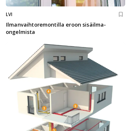
LVI
Ilmanvaihto­remontilla eroon sisäilma­
ongelmista