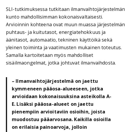
SLI-tutkimuksessa tutkitaan ilmanvaihtojärjestelmän
kunto mahdollisimman kokonaisvaltaisesti.
Arvioinnin kohteena ovat muun muassa järjestelmän
puhtaus- ja kuitutasot, energiatehokkuus ja
äänitasot, automaatio, tekninen käyttöikä sekä
yleinen toiminta ja vaatimusten mukainen toteutus.
Samalla kartoitetaan myös mahdolliset
sisäilmaongelmat, jotka johtuvat ilmanvaihdosta.
– Ilmanvaihtojärjestelmä on jaettu
kymmeneen pääosa-alueeseen, jotka
arvioidaan kokonaisuuksina asteikolla A-
E. Lisäksi pääosa-alueet on jaettu
pienempiin arvioitaviin osioihin, joista
muodostuu pääarvosana. Kaikilla osioilla
on erilaisia painoarvoja, jolloin