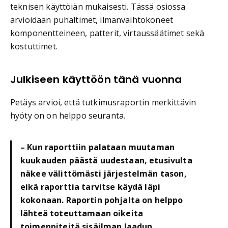
teknisen käyttöiän mukaisesti. Tässä osiossa
arvioidaan puhaltimet, ilmanvaihtokoneet
komponentteineen, patterit, virtaussäätimet sekä
kostuttimet.
Julkiseen käyttöön tänä vuonna
Petäys arvioi, että tutkimusraportin merkittävin
hyöty on on helppo seuranta.
– Kun raporttiin palataan muutaman
kuukauden päästä uudestaan, etusivulta
näkee välittömästi järjestelmän tason,
eikä raporttia tarvitse käydä läpi
kokonaan. Raportin pohjalta on helppo
lähteä toteuttamaan oikeita
toimenpiteitä sisäilman laadun