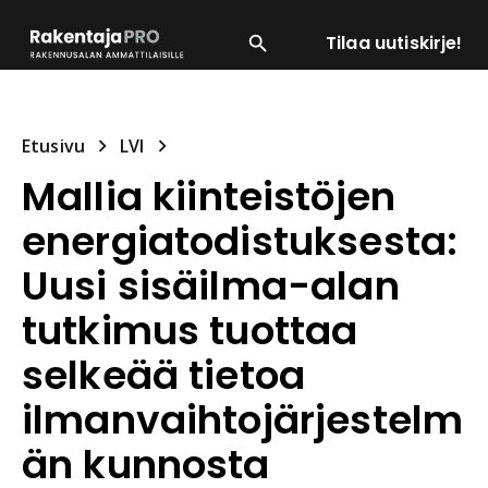
Tilaa uutiskirje!
SUOSITUIMMAT
ENERGIA
LVI
MATERIAALI
Etusivu
LVI
Mallia kiinteistöjen
energiatodistuksesta:
Uusi sisäilma-alan
tutkimus tuottaa
selkeää tietoa
ilmanvaihtojärjestelm
än kunnosta