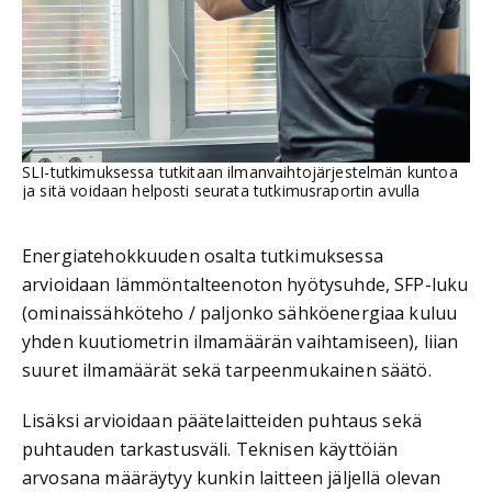
SLI-tutkimuksessa tutkitaan ilmanvaihtojärjestelmän kuntoa
ja sitä voidaan helposti seurata tutkimusraportin avulla
Energiatehokkuuden osalta tutkimuksessa
arvioidaan lämmöntalteenoton hyötysuhde, SFP-luku
(ominaissähköteho / paljonko sähköenergiaa kuluu
yhden kuutiometrin ilmamäärän vaihtamiseen), liian
suuret ilmamäärät sekä tarpeenmukainen säätö.
Lisäksi arvioidaan päätelaitteiden puhtaus sekä
puhtauden tarkastusväli. Teknisen käyttöiän
arvosana määräytyy kunkin laitteen jäljellä olevan