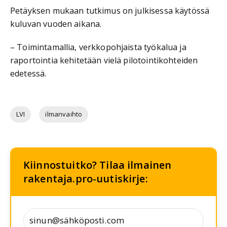
Petäyksen mukaan tutkimus on julkisessa käytössä
kuluvan vuoden aikana.
– Toimintamallia, verkkopohjaista työkalua ja
raportointia kehitetään vielä pilotointikohteiden
edetessä.
LVI
ilmanvaihto
Kiinnostuitko? Tilaa ilmainen
rakentaja.pro-uutiskirje: