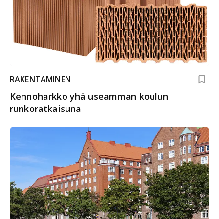
RAKENTAMINEN
Kennoharkko yhä useamman koulun
runkoratkaisuna