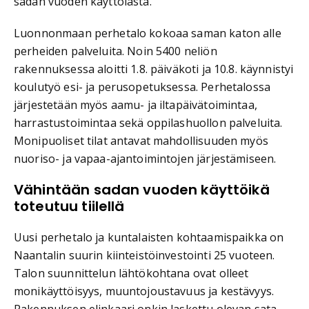
sadan vuoden käyttöiästä.
Luonnonmaan perhetalo kokoaa saman katon alle
perheiden palveluita. Noin 5400 neliön
rakennuksessa aloitti 1.8. päiväkoti ja 10.8. käynnistyi
koulutyö esi- ja perusopetuksessa. Perhetalossa
järjestetään myös aamu- ja iltapäivätoimintaa,
harrastustoimintaa sekä oppilashuollon palveluita.
Monipuoliset tilat antavat mahdollisuuden myös
nuoriso- ja vapaa-ajantoimintojen järjestämiseen.
Vähintään sadan vuoden käyttöikä
toteutuu tiilellä
Uusi perhetalo ja kuntalaisten kohtaamispaikka on
Naantalin suurin kiinteistöinvestointi 25 vuoteen.
Talon suunnittelun lähtökohtana ovat olleet
monikäyttöisyys, muuntojoustavuus ja kestävyys.
Rakennuksen elinkaari onkin laskettu olevan sata