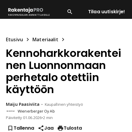
Tilaa uutiskirje!
SUOSITUIMMAT
ENERGIA
LVI
MATERIAALI
Etusivu
Materiaalit
Kennoharkkorakentei
nen Luonnonmaan
perhetalo otettiin
käyttöön
Maiju
Paasiviita
Kaupallinen yhteistyö
Wienerberger Oy Ab
Päivitetty
01.06.2026
•
2 min
Tallenna
Jaa
Tulosta