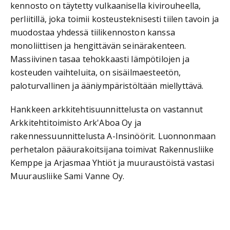
kennosto on täytetty vulkaanisella kivirouheella,
perliitillä, joka toimii kosteusteknisesti tiilen tavoin ja
muodostaa yhdessä tiilikennoston kanssa
monoliittisen ja hengittävän seinärakenteen.
Massiivinen tasaa tehokkaasti lämpötilojen ja
kosteuden vaihteluita, on sisäilmaesteetön,
paloturvallinen ja ääniympäristöltään miellyttävä.
Hankkeen arkkitehtisuunnittelusta on vastannut
Arkkitehtitoimisto Ark'Aboa Oy ja
rakennessuunnittelusta A-Insinöörit. Luonnonmaan
perhetalon pääurakoitsijana toimivat Rakennusliike
Kemppe ja Arjasmaa Yhtiöt ja muuraustöistä vastasi
Muurausliike Sami Vanne Oy.