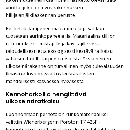
vuotta, joka on myös rakennuksen
hiilijalanjälkilaskennan peruste.
Perhetalo lämpenee maalämmöllä ja sähköä
tuotetaan aurinkopaneeleilla. Materiaalina tiili on
rakennuksen omistajalle ja käyttäjille sekä
taloudellisesti että ekologisesti kestävä ratkaisu
vähäisen huoltotarpeen ansioista. Yksiaineinen
ulkoseinärakenne on turvallinen myös tulevaisuuden
ilmasto-olosuhteissa kosteusrasitusten
mahdollisesti kasvaessa nykyisestä.
Kennoharkoilla hengittävä
ulkoseinäratkaisu
Luonnonmaan perhetalon runkomateriaaliksi
valittiin Wienerbergerin Poroton T7 425P -
kennoharkot ja julkisivutiileksi Korian tiilitehtaan