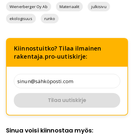
Wienerberger Oy Ab
Materiaalit
julkisivu
ekologisuus
runko
Kiinnostuitko? Tilaa ilmainen
rakentaja.pro-uutiskirje:
Tilaa uutiskirje
Sinua voisi kiinnostaa myös: