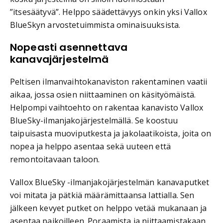
”itsesäätyvä”. Helppo säädettävyys onkin yksi Vallox
BlueSkyn arvostetuimmista ominaisuuksista.
Nopeasti asennettava
kanavajärjestelmä
Peltisen ilmanvaihtokanaviston rakentaminen vaatii
aikaa, jossa osien niittaaminen on käsityömäistä.
Helpompi vaihtoehto on rakentaa kanavisto Vallox
BlueSky-ilmanjakojärjestelmällä. Se koostuu
taipuisasta muoviputkesta ja jakolaatikoista, joita on
nopea ja helppo asentaa sekä uuteen että
remontoitavaan taloon.
Vallox BlueSky -ilmanjakojärjestelmän kanavaputket
voi mitata ja pätkiä määrämittaansa lattialla. Sen
jälkeen kevyet putket on helppo vetää mukanaan ja
asentaa paikoilleen. Poraamista ja niittaamistakaan