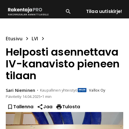
Tilaa uutiskirje!
SUOSITUIMMAT
ENERGIA
LVI
MATERIAALI
Etusivu
LVI
Helposti asennettava
IV-kanavisto pieneen
tilaan
Sari
Nieminen
Kaupallinen yhteistyö
Vallox Oy
Päivitetty
14.04.2025
•
1 min
Tallenna
Jaa
Tulosta