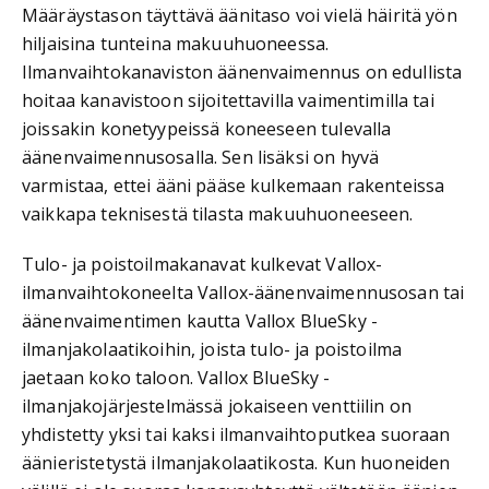
Määräystason täyttävä äänitaso voi vielä häiritä yön
hiljaisina tunteina makuuhuoneessa.
Ilmanvaihtokanaviston äänenvaimennus on edullista
hoitaa kanavistoon sijoitettavilla vaimentimilla tai
joissakin konetyypeissä koneeseen tulevalla
äänenvaimennusosalla. Sen lisäksi on hyvä
varmistaa, ettei ääni pääse kulkemaan rakenteissa
vaikkapa teknisestä tilasta makuuhuoneeseen.
Tulo- ja poistoilmakanavat kulkevat Vallox-
ilmanvaihtokoneelta Vallox-äänenvaimennusosan tai
äänenvaimentimen kautta Vallox BlueSky -
ilmanjakolaatikoihin, joista tulo- ja poistoilma
jaetaan koko taloon. Vallox BlueSky -
ilmanjakojärjestelmässä jokaiseen venttiilin on
yhdistetty yksi tai kaksi ilmanvaihtoputkea suoraan
äänieristetystä ilmanjakolaatikosta. Kun huoneiden