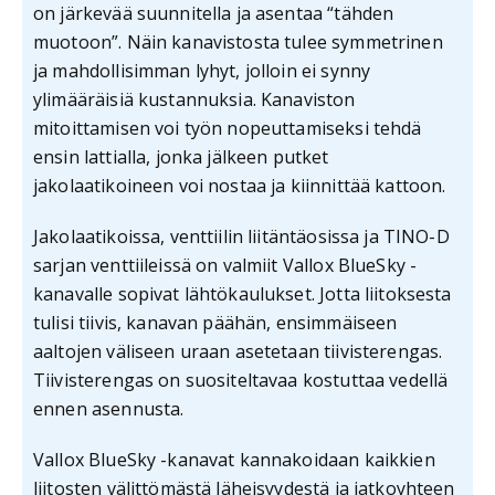
on järkevää suunnitella ja asentaa “tähden
muotoon”. Näin kanavistosta tulee symmetrinen
ja mahdollisimman lyhyt, jolloin ei synny
ylimääräisiä kustannuksia. Kanaviston
mitoittamisen voi työn nopeuttamiseksi tehdä
ensin lattialla, jonka jälkeen putket
jakolaatikoineen voi nostaa ja kiinnittää kattoon.
Jakolaatikoissa, venttiilin liitäntäosissa ja TINO-D
sarjan venttiileissä on valmiit Vallox BlueSky -
kanavalle sopivat lähtökaulukset. Jotta liitoksesta
tulisi tiivis, kanavan päähän, ensimmäiseen
aaltojen väliseen uraan asetetaan tiivisterengas.
Tiivisterengas on suositeltavaa kostuttaa vedellä
ennen asennusta.
Vallox BlueSky -kanavat kannakoidaan kaikkien
liitosten välittömästä läheisyydestä ja jatkoyhteen