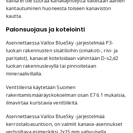
välillä ei ole suoraa kanavayhteyttä vältetään äänien
kantautuminen huoneesta toiseen kanaviston
kautta.
Palonsuojaus ja kotelointi
Asennettaessa Vallox BlueSky -järjestelmää P3-
luokan rakennusten sisätiloihin (omakoti-, rivi- ja
paritalot), kanavat koteloidaan vähintään D-s2,d2
luokan rakennuslevyllä tai pinnoitetaan
mineraalivillalla.
Venttiileinä käytetään Suomen
rakentamismääräyskokoelman osan E7 6.1 mukaisia,
ilmavirtaa kuristavia venttiileitä.
Asennettaessa Vallox BlueSky -järjestelmää
kerrostaloasuntoon, on valmiit kanava-asennukset
verhoiltava esimerkiksi 2x15 mm vahvuisella