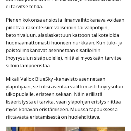
ei tarvitse tehdä.
Pienen kokonsa ansiosta ilmanvaihtokanava voidaan
piilottaa rakenteisiin: väliseiniin tai välipohjiin,
betonivaluun, alaslaskettuun kattoon tai koteloida
huomaamattomasti huoneen nurkkaan. Kun tulo- ja
poistoilmakanavat asennetaan sisätiloihin
(höyrysulun sisäpuolelle), niitä ei myöskään tarvitse
silloin lämpöeristää.
Mikäli Vallox BlueSky -kanavisto asennetaan
yläpohjaan, se tulisi asentaa välittömästi höyrysulun
ulkopuolelle, eristeen sekaan. Näin erillistä
lisäeristystä ei tarvita, vaan yläpohjan eristys riittää
myös kanavan eristämiseen. Muussa tapauksessa
riittävästä eristämisestä on huolehdittava.