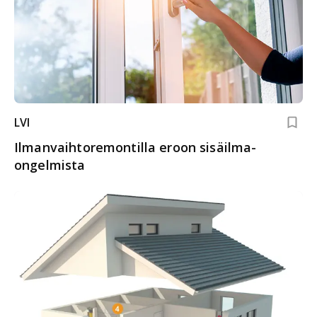
LVI
Ilmanvaihto­remontilla eroon sisäilma­
ongelmista