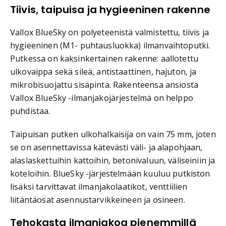
Tiivis, taipuisa ja hygieeninen rakenne
Vallox BlueSky on polyeteenistä valmistettu, tiivis ja
hygieeninen (M1- puhtausluokka) ilmanvaihtoputki.
Putkessa on kaksinkertainen rakenne: aallotettu
ulkovaippa sekä sileä, antistaattinen, hajuton, ja
mikrobisuojattu sisäpinta. Rakenteensa ansiosta
Vallox BlueSky -ilmanjakojärjestelmä on helppo
puhdistaa.
Taipuisan putken ulkohalkaisija on vain 75 mm, joten
se on asennettavissa kätevästi väli- ja alapohjaan,
alaslaskettuihin kattoihin, betonivaluun, väliseiniin ja
koteloihin. BlueSky -järjestelmään kuuluu putkiston
lisäksi tarvittavat ilmanjakolaatikot, venttiilien
liitäntäosat asennustarvikkeineen ja osineen.
Tehokasta ilmanjakoa pienemmillä