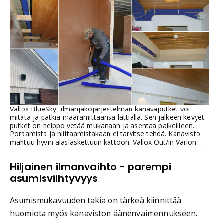
Vallox BlueSky -ilmanjakojärjestelmän kanavaputket voi
mitata ja pätkiä määrämittaansa lattialla. Sen jälkeen kevyet
putket on helppo vetää mukanaan ja asentaa paikoilleen.
Poraamista ja niittaamistakaan ei tarvitse tehdä. Kanavisto
mahtuu hyvin alaslaskettuun kattoon. Vallox Out/in Varion
ulospuhallusosan kautta voi puhaltaa jäteilman pois.
Hiljainen ilmanvaihto − parempi
asumisviihtyvyys
Asumismukavuuden takia on tärkeä kiinnittää
huomiota myös kanaviston äänenvaimennukseen.