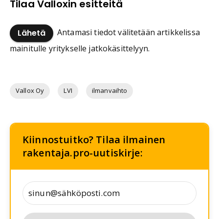
Tilaa Valloxin esitteitä
Antamasi tiedot välitetään artikkelissa
Lähetä
mainitulle yritykselle jatkokäsittelyyn.
Vallox Oy
LVI
ilmanvaihto
Kiinnostuitko? Tilaa ilmainen
rakentaja.pro-uutiskirje: