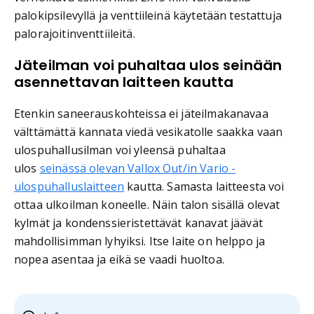
palokipsilevyllä ja venttiileinä käytetään testattuja
palorajoitinventtiileitä.
Jäteilman voi puhaltaa ulos seinään
asennettavan laitteen kautta
Etenkin saneerauskohteissa ei jäteilmakanavaa
välttämättä kannata viedä vesikatolle saakka vaan
ulospuhallusilman voi yleensä puhaltaa
ulos
seinässä olevan Vallox Out/in Vario -
ulospuhalluslaitteen
kautta. Samasta laitteesta voi
ottaa ulkoilman koneelle. Näin talon sisällä olevat
kylmät ja kondenssieristettävät kanavat jäävät
mahdollisimman lyhyiksi. Itse laite on helppo ja
nopea asentaa ja eikä se vaadi huoltoa.