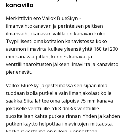
kanavilla
Merkittävin ero Vallox BlueSkyn -
ilmanvaihtokanavan ja perinteisen peltisen
ilmanvaihtokanavan välillä on kanavan koko.
Tyypillisesti omakotitalon kanavistossa koko
asunnon ilmavirta kulkee yleensä yhtä 160 tai 200
mm kanavaa pitkin, kunnes kanava- ja
venttiilihaaroitusten jälkeen ilmavirta ja kanavisto
pienenevät.
Vallox BlueSky-järjestelmässä sen sijaan ilma
tuodaan isolla putkella vain ilmanjakolaatikolle
saakka. Siitä lähtee oma taipuisa 75 mm kanava
jokaiselle venttiilille. Yli 8 dm3/s venttiilille
suositellaan kahta putkea rinnan. Yhden ja kahden
putken käyttö helpottaa ilmavirtojen mittausta,
koska järjestelmä on silloin luonnostaan