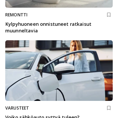
REMONTTI
Kylpyhuoneen onnistuneet ratkaisut
muunneltavia
VARUSTEET
Voiko sähköauto syttyä tuleen?