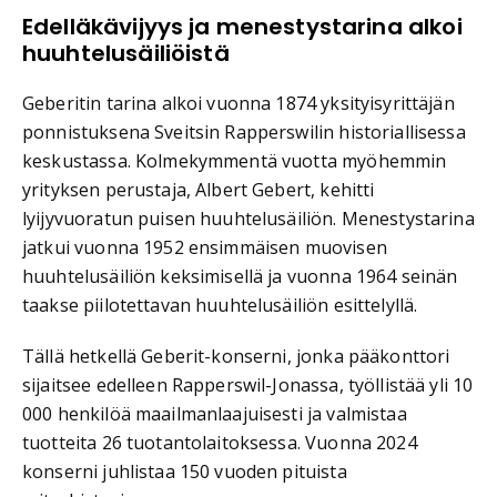
Edelläkävijyys ja menestystarina alkoi
huuhtelusäiliöistä
Geberitin tarina alkoi vuonna 1874 yksityisyrittäjän
ponnistuksena Sveitsin Rapperswilin historiallisessa
keskustassa. Kolmekymmentä vuotta myöhemmin
yrityksen perustaja, Albert Gebert, kehitti
lyijyvuoratun puisen huuhtelusäiliön. Menestystarina
jatkui vuonna 1952 ensimmäisen muovisen
huuhtelusäiliön keksimisellä ja vuonna 1964 seinän
taakse piilotettavan huuhtelusäiliön esittelyllä.
Tällä hetkellä Geberit-konserni, jonka pääkonttori
sijaitsee edelleen Rapperswil-Jonassa, työllistää yli 10
000 henkilöä maailmanlaajuisesti ja valmistaa
tuotteita 26 tuotantolaitoksessa. Vuonna 2024
konserni juhlistaa 150 vuoden pituista