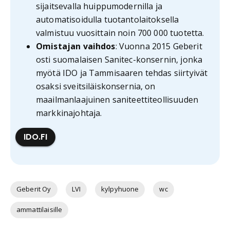
sijaitsevalla huippumodernilla ja
automatisoidulla tuotantolaitoksella
valmistuu vuosittain noin 700 000 tuotetta.
Omistajan vaihdos
: Vuonna 2015 Geberit
osti suomalaisen Sanitec-konsernin, jonka
myötä IDO ja Tammisaaren tehdas siirtyivät
osaksi sveitsiläiskonsernia, on
maailmanlaajuinen saniteettiteollisuuden
markkinajohtaja.
IDO.FI
Geberit Oy
LVI
kylpyhuone
wc
ammattilaisille