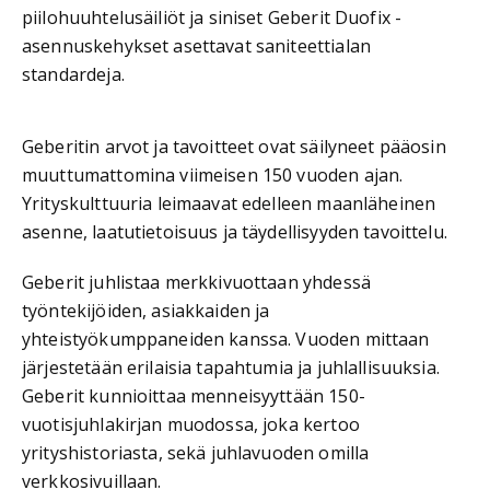
piilohuuhtelusäiliöt ja siniset Geberit Duofix -
asennuskehykset asettavat saniteettialan
standardeja.
Geberitin arvot ja tavoitteet ovat säilyneet pääosin
muuttumattomina viimeisen 150 vuoden ajan.
Yrityskulttuuria leimaavat edelleen maanläheinen
asenne, laatutietoisuus ja täydellisyyden tavoittelu.
Geberit juhlistaa merkkivuottaan yhdessä
työntekijöiden, asiakkaiden ja
yhteistyökumppaneiden kanssa. Vuoden mittaan
järjestetään erilaisia tapahtumia ja juhlallisuuksia.
Geberit kunnioittaa menneisyyttään 150-
vuotisjuhlakirjan muodossa, joka kertoo
yrityshistoriasta, sekä juhlavuoden omilla
verkkosivuillaan.