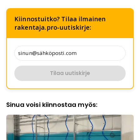
Kiinnostuitko? Tilaa ilmainen
rakentaja.pro-uutiskirje:
Tilaa uutiskirje
Sinua voisi kiinnostaa myös: