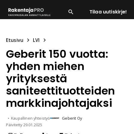
Tilaa uutiskirje!
SUOSITUIMMAT
ENERGIA
LVI
MATERIAALI
Etusivu
LVI
Geberit 150 vuotta:
yhden miehen
yrityksestä
saniteettituotteiden
markkinajohtajaksi
Kaupallinen yhteistyö
Geberit Oy
Päivitetty
29.01.2025