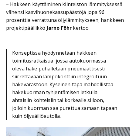
– Hakkeen käyttäminen kiinteistön lämmityksessä
vähensi kasvihuonekaasupäästöjä jopa 96
prosenttia verrattuna öljylämmitykseen, hankkeen
projektipäällikkö
Jarno Föhr
kertoo.
Konseptissa hyödynnetään hakkeen
toimitusratkaisua, jossa autokuormassa
oleva hake puhalletaan pneumaattisesti
siirrettävään lämpökonttiin integroituun
hakevarastoon. Kyseinen tapa mahdollistaa
hakekuorman tyhjentämisen letkulla
ahtaisiin kohteisiin tai korkealle siiloon,
jolloin kuorman saa purettua samaan tapaan
kuin öljysäiliöautolla.