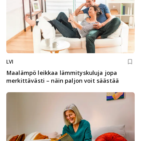
LVI
Maalämpö leikkaa lämmityskuluja jopa
merkittävästi – näin paljon voit säästää