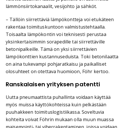
lämmönsiirtokanaalit, vesijohto ja sähköt.
– Tällöin siirrettäviä lämpökontteja voi etukäteen
rakentaa toimituskuntoon valmistustehtaalla.
Toisaalta lämpökontin voi teknisesti perustaa
yksinkertaisimmin sorapedille tai siirrettäville
betonipalkeille. Tämä on yksi siirrettävien
lämpökonttien kustannuseduista. Toki betonilaatta
on aina tukevampi pohjaratkaisu ja paikalliset
olosuhteet on otettava huomioon, Föhr kertoo.
Ranskalaisen yrityksen patentti
Uutta pneumaattista puhallinta voidaan käyttää
myös muissa käyttökohteissa kuin pelkästään
puuhakkeen toimituslogistiikassa. Soveltuvia
kohteita voivat Föhrin mukaan olla muun muassa
maisemointi- tai viherrakentaminen, joissa voidaan