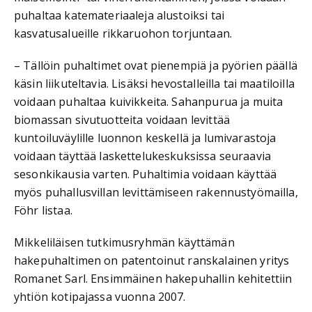
puhaltaa katemateriaaleja alustoiksi tai
kasvatusalueille rikkaruohon torjuntaan.
– Tällöin puhaltimet ovat pienempiä ja pyörien päällä
käsin liikuteltavia. Lisäksi hevostalleilla tai maatiloilla
voidaan puhaltaa kuivikkeita. Sahanpurua ja muita
biomassan sivutuotteita voidaan levittää
kuntoiluväylille luonnon keskellä ja lumivarastoja
voidaan täyttää laskettelukeskuksissa seuraavia
sesonkikausia varten. Puhaltimia voidaan käyttää
myös puhallusvillan levittämiseen rakennustyömailla,
Föhr listaa.
Mikkeliläisen tutkimusryhmän käyttämän
hakepuhaltimen on patentoinut ranskalainen yritys
Romanet Sarl. Ensimmäinen hakepuhallin kehitettiin
yhtiön kotipajassa vuonna 2007.