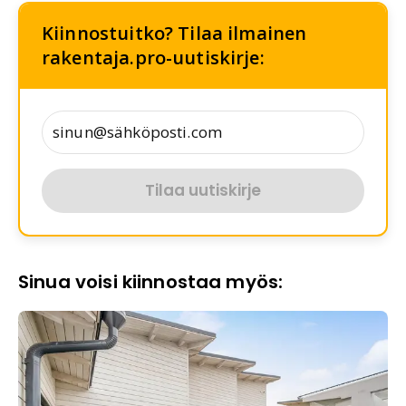
Kiinnostuitko? Tilaa ilmainen
rakentaja.pro-uutiskirje:
Tilaa uutiskirje
Sinua voisi kiinnostaa myös: