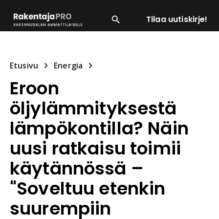
Tilaa uutiskirje!
SUOSITUIMMAT
ENERGIA
LVI
MATERIAALI
Etusivu
Energia
Eroon
öljylämmityksestä
lämpökontilla? Näin
uusi ratkaisu toimii
käytännössä –
"Soveltuu etenkin
suurempiin