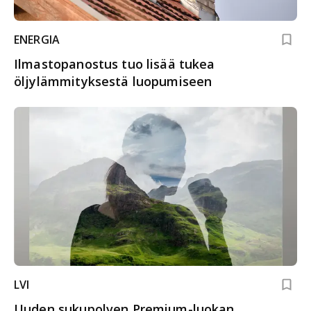
ENERGIA
Ilmastopanostus tuo lisää tukea
öljylämmityksestä luopumiseen
LVI
Uuden sukupolven Premium-luokan