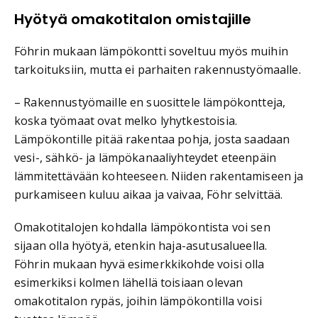
Hyötyä omakotitalon omistajille
Föhrin mukaan lämpökontti soveltuu myös muihin
tarkoituksiin, mutta ei parhaiten rakennustyömaalle.
– Rakennustyömaille en suosittele lämpökontteja,
koska työmaat ovat melko lyhytkestoisia.
Lämpökontille pitää rakentaa pohja, josta saadaan
vesi-, sähkö- ja lämpökanaaliyhteydet eteenpäin
lämmitettävään kohteeseen. Niiden rakentamiseen ja
purkamiseen kuluu aikaa ja vaivaa, Föhr selvittää.
Omakotitalojen kohdalla lämpökontista voi sen
sijaan olla hyötyä, etenkin haja-asutusalueella.
Föhrin mukaan hyvä esimerkkikohde voisi olla
esimerkiksi kolmen lähellä toisiaan olevan
omakotitalon rypäs, joihin lämpökontilla voisi