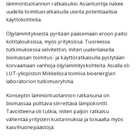
lämmöntuotannon ratkaisuksi. Asiantuntija näkee
uudella toimitusratkaisulla useita potentiaalisia
käyttökohteita.
Öljylämmityksestä pyritään pääsemään eroon paitsi
kotitalouksissa, myös yrityksissä. Tuoreessa
tutkimuksessa selvitettiin, miten uudenlaisella
biomassan toimitus- ja käyttöratkaisulla pystytään
korvaamaan vanhoja öljylämmityskohteita. Asialla oli
LUT-yliopiston Mikkelissä toimiva bioenergian
laboratorion tutkimusryhmä.
Konseptin lämmöntuotannon ratkaisuna on
biomassaa polttava siirrettävä lämpökontti.
Tavoitteena oli tutkia, miten paljon ratkaisu
vähentää yritysten kustannuksia ja toisaalta myös
kasvihuonepäästöjä.