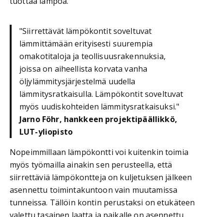
tuottaa lämpöä.
"Siirrettävät lämpökontit soveltuvat
lämmittämään erityisesti suurempia
omakotitaloja ja teollisuusrakennuksia,
joissa on aiheellista korvata vanha
öljylämmitysjärjestelmä uudella
lämmitysratkaisulla. Lämpökontit soveltuvat
myös uudiskohteiden lämmitysratkaisuksi."
Jarno Föhr, hankkeen projektipäällikkö,
LUT-yliopisto
Nopeimmillaan lämpökontti voi kuitenkin toimia
myös työmailla ainakin sen perusteella, että
siirrettäviä lämpökontteja on kuljetuksen jälkeen
asennettu toimintakuntoon vain muutamissa
tunneissa. Tällöin kontin perustaksi on etukäteen
valettu tasainen laatta ja paikalle on asennettu